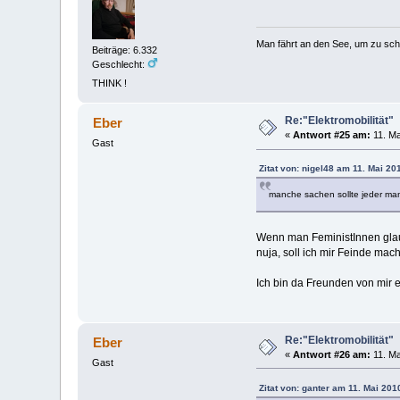
Man fährt an den See, um zu sc
Beiträge: 6.332
Geschlecht:
THINK !
Re:"Elektromobilität"
Eber
«
Antwort #25 am:
11. Ma
Gast
Zitat von: nigel48 am 11. Mai 20
manche sachen sollte jeder mann
Wenn man FeministInnen glau
nuja, soll ich mir Feinde ma
Ich bin da Freunden von mir 
Re:"Elektromobilität"
Eber
«
Antwort #26 am:
11. Ma
Gast
Zitat von: ganter am 11. Mai 201