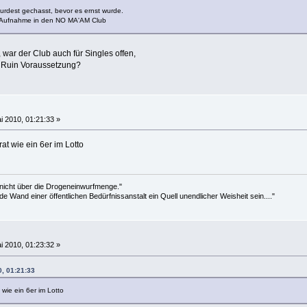
 wurdest gechasst, bevor es ernst wurde.
die Aufnahme in den NO MA'AM Club
 war der Club auch für Singles offen,
te Ruin Voraussetzung?
i 2010, 01:21:33 »
rat wie ein 6er im Lotto
 nicht über die Drogeneinwurfmenge."
de Wand einer öffentlichen Bedürfnissanstalt ein Quell unendlicher Weisheit sein...."
i 2010, 01:23:32 »
0, 01:21:33
 wie ein 6er im Lotto