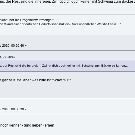
aus, der Rest sind die Innereien. Zwingt dich doch keiner, mit Schwimu zum Bäcker z
 nicht über die Drogeneinwurfmenge."
de Wand einer öffentlichen Bedürfnissanstalt ein Quell unendlicher Weisheit sein...."
i 2010, 00:20:46 »
0, 00:18:40
s, der Rest sind die Innereien. Zwingt dich doch keiner, mit Schwimu zum Bäcker zu fahren...
e ganze Kiste, aber was bitte ist "Schwimu"?
i 2010, 00:30:38 »
 noch kennen- (und lieben)lernen