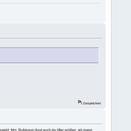
Gespeichert
ssieht. Mrs. Robinson lässt auch da öfter grüßen, als mann