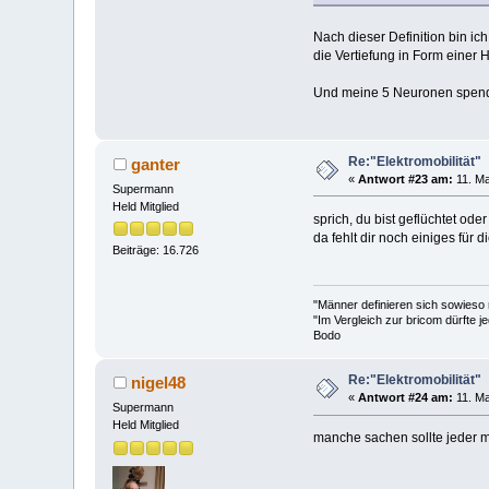
Nach dieser Definition bin ic
die Vertiefung in Form einer 
Und meine 5 Neuronen spend
Re:"Elektromobilität"
ganter
«
Antwort #23 am:
11. Ma
Supermann
Held Mitglied
sprich, du bist geflüchtet ode
da fehlt dir noch einiges fü
Beiträge: 16.726
"Männer definieren sich sowieso
"Im Vergleich zur bricom dürfte je
Bodo
Re:"Elektromobilität"
nigel48
«
Antwort #24 am:
11. Ma
Supermann
Held Mitglied
manche sachen sollte jeder ma