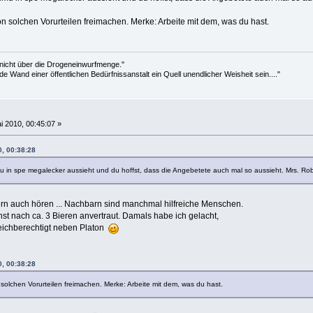
n solchen Vorurteilen freimachen. Merke: Arbeite mit dem, was du hast.
 nicht über die Drogeneinwurfmenge."
de Wand einer öffentlichen Bedürfnissanstalt ein Quell unendlicher Weisheit sein...."
i 2010, 00:45:07 »
0, 00:38:28
mu in spe megalecker aussieht und du hoffst, dass die Angebetete auch mal so aussieht. Mrs. Ro
ern auch hören ... Nachbarn sind manchmal hilfreiche Menschen.
nst nach ca. 3 Bieren anvertraut. Damals habe ich gelacht,
leichberechtigt neben Platon
0, 00:38:28
solchen Vorurteilen freimachen. Merke: Arbeite mit dem, was du hast.