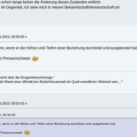
ch schon lange keiner die Änderung dieses Zustandes wirklich
Im Gegenteil, ich sehe mich in meiner Bekanntschaft/Verwandschaft um
i 2010, 00:50:50 »
ann, wenn er die Höhen und Tiefen einer Beziehung durchlotet und ausgekostet hat
 ins Phrasenschwein
)
 nicht über die Drogeneinwurfmenge."
de Wand einer öffentlichen Bedürfnissanstalt ein Quell unendlicher Weisheit sein...."
i 2010, 00:53:43 »
0, 00:50:50
n, wenn er die Höhen und Tiefen einer Beziehung durchlotet und ausgekostet hat.
ns Phrasenschwein
)