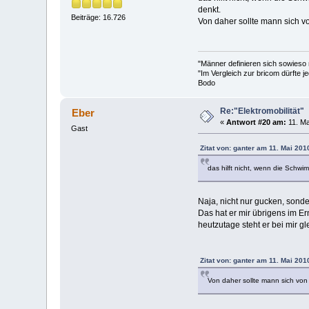
denkt.
Beiträge: 16.726
Von daher sollte mann sich vo
"Männer definieren sich sowieso
"Im Vergleich zur bricom dürfte je
Bodo
Re:"Elektromobilität"
Eber
«
Antwort #20 am:
11. Ma
Gast
Zitat von: ganter am 11. Mai 201
das hilft nicht, wenn die Schwi
Naja, nicht nur gucken, sond
Das hat er mir übrigens im Er
heutzutage steht er bei mir g
Zitat von: ganter am 11. Mai 201
Von daher sollte mann sich von 