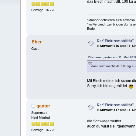
das Blech macht vllt. 100 kg 
Beiträge: 16.726
"Männer definieren sich sowieso
"Im Vergleich zur bricom dürfte je
Bodo
Re:"Elektromobilität"
Eber
«
Antwort #16 am:
11. Ma
Gast
Zitat von: ganter am 11. Mai 201
das Blech macht vllt. 100 kg au
Mit Blech meinte ich schon di
Sorry, ich bin ungebildet
Re:"Elektromobilität"
ganter
«
Antwort #17 am:
11. Ma
Supermann
Held Mitglied
die Schwiegermutter
auch du wirst sie irgendwann
Beiträge: 16.726