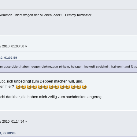
hwimmen - nicht wegen der Mücken, oder? - Lemmy Kilminster
i 2010, 01:08:58 »
10, 01:02:59
 ausprobiert haben. gegen elektrozaun pinkeln, heiraten, krokodil streicheln, hai von hand fütte
bt, sich unbedingt zum Deppen machen will, und,
chen hier?
echt dankbar, die haben mich zeitig zum nachdenken angeregt ...
i 2010, 01:14:34 »
0, 00:59:08