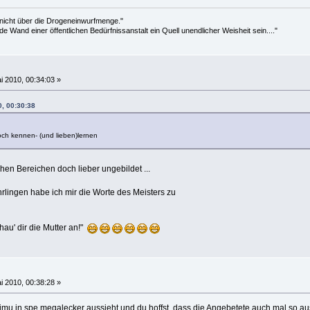
 nicht über die Drogeneinwurfmenge."
de Wand einer öffentlichen Bedürfnissanstalt ein Quell unendlicher Weisheit sein...."
i 2010, 00:34:03 »
0, 00:30:38
och kennen- (und lieben)lernen
hen Bereichen doch lieber ungebildet ...
lingen habe ich mir die Worte des Meisters zu
hau' dir die Mutter an!"
i 2010, 00:38:28 »
wimu in spe megalecker aussieht und du hoffst, dass die Angebetete auch mal so au