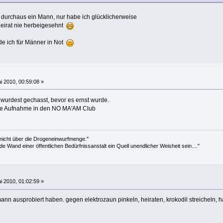
h durchaus ein Mann, nur habe ich glücklicherweise
Heirat nie herbeigesehnt
e ich für Männer in Not
i 2010, 00:59:08 »
r wurdest gechasst, bevor es ernst wurde.
r die Aufnahme in den NO MA'AM Club
 nicht über die Drogeneinwurfmenge."
de Wand einer öffentlichen Bedürfnissanstalt ein Quell unendlicher Weisheit sein...."
i 2010, 01:02:59 »
nn ausprobiert haben. gegen elektrozaun pinkeln, heiraten, krokodil streicheln, ha