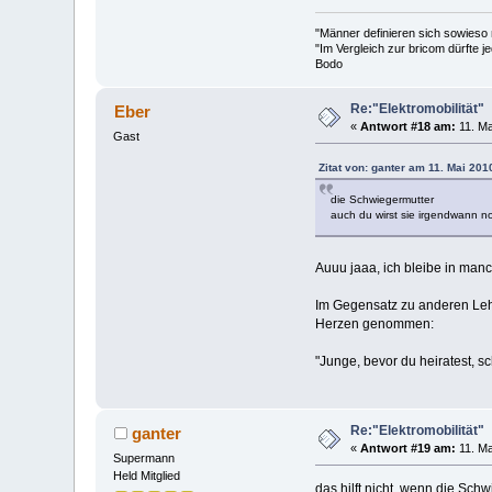
"Männer definieren sich sowieso
"Im Vergleich zur bricom dürfte je
Bodo
Re:"Elektromobilität"
Eber
«
Antwort #18 am:
11. Ma
Gast
Zitat von: ganter am 11. Mai 201
die Schwiegermutter
auch du wirst sie irgendwann n
Auuu jaaa, ich bleibe in manc
Im Gegensatz zu anderen Lehr
Herzen genommen:
"Junge, bevor du heiratest, sc
Re:"Elektromobilität"
ganter
«
Antwort #19 am:
11. Ma
Supermann
Held Mitglied
das hilft nicht, wenn die Sch