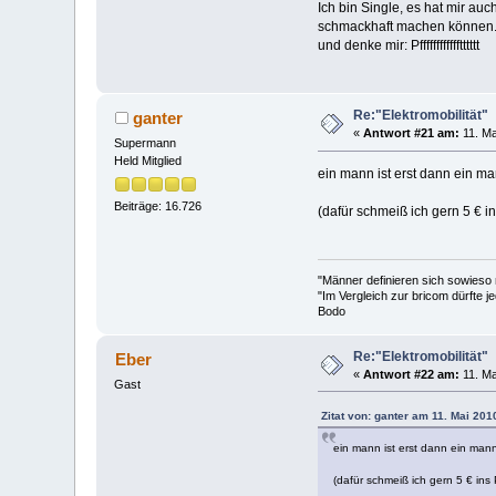
Ich bin Single, es hat mir au
schmackhaft machen können. 
und denke mir: Pfffffffffffftttttt
Re:"Elektromobilität"
ganter
«
Antwort #21 am:
11. Ma
Supermann
Held Mitglied
ein mann ist erst dann ein m
Beiträge: 16.726
(dafür schmeiß ich gern 5 €
"Männer definieren sich sowieso
"Im Vergleich zur bricom dürfte je
Bodo
Re:"Elektromobilität"
Eber
«
Antwort #22 am:
11. Ma
Gast
Zitat von: ganter am 11. Mai 201
ein mann ist erst dann ein man
(dafür schmeiß ich gern 5 € i