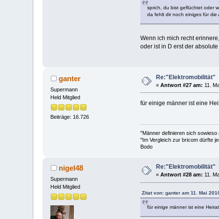
sprich, du bist geflüchtet oder
da fehlt dir noch einiges für 
Wenn ich mich recht erinnere,
oder ist in D erst der absolu
Re:"Elektromobilität"
ganter
«
Antwort #27 am:
11. Ma
Supermann
Held Mitglied
für einige männer ist eine Hei
Beiträge: 16.726
"Männer definieren sich sowieso
"Im Vergleich zur bricom dürfte je
Bodo
Re:"Elektromobilität"
nigel48
«
Antwort #28 am:
11. Ma
Supermann
Held Mitglied
Zitat von: ganter am 11. Mai 201
für einige männer ist eine Heirat