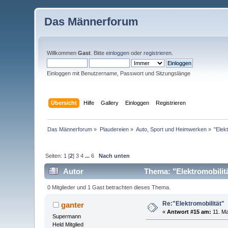
Das Männerforum
Willkommen
Gast
. Bitte
einloggen
oder
registrieren
.
Einloggen mit Benutzername, Passwort und Sitzungslänge
Übersicht
Hilfe
Gallery
Einloggen
Registrieren
Das Männerforum
»
Plaudereien
»
Auto, Sport und Heimwerken
»
"Elekt
Seiten:
1
[
2
]
3
4
...
6
Nach unten
Autor
Thema: "Elektromobilit
0 Mitglieder und 1 Gast betrachten dieses Thema.
Re:"Elektromobilität"
ganter
«
Antwort #15 am:
11. Ma
Supermann
Held Mitglied