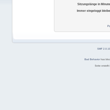
Sitzungslänge in Minut
Immer eingeloggt bleib
Pa
SMF 2.0.1
Bad Behavior
has blo
Seite erstell