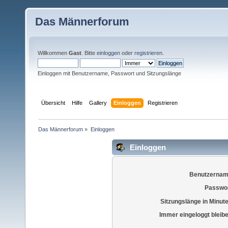
Das Männerforum
Willkommen
Gast
. Bitte
einloggen
oder
registrieren
.
Einloggen mit Benutzername, Passwort und Sitzungslänge
Übersicht
Hilfe
Gallery
Einloggen
Registrieren
Das Männerforum
»
Einloggen
Einloggen
Benutzernam
Passwor
Sitzungslänge in Minut
Immer eingeloggt bleib