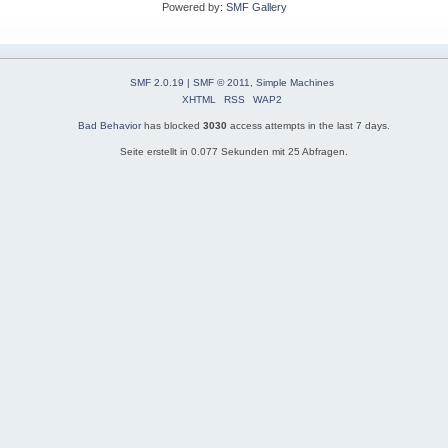
Powered by:
SMF Gallery
SMF 2.0.19
|
SMF © 2011
,
Simple Machines
XHTML
RSS
WAP2
Bad Behavior
has blocked
3030
access attempts in the last 7 days.
Seite erstellt in 0.077 Sekunden mit 25 Abfragen.