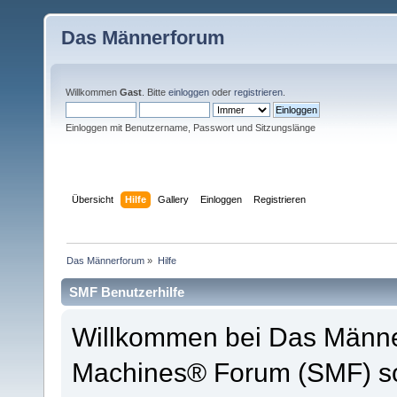
Das Männerforum
Willkommen
Gast
. Bitte
einloggen
oder
registrieren
.
Einloggen mit Benutzername, Passwort und Sitzungslänge
Übersicht
Hilfe
Gallery
Einloggen
Registrieren
Das Männerforum
»
Hilfe
SMF Benutzerhilfe
Willkommen bei Das Männe
Machines® Forum (SMF) so