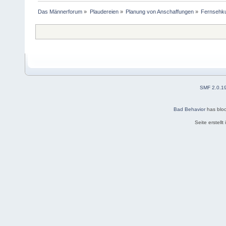
Das Männerforum
»
Plaudereien
»
Planung von Anschaffungen
»
Fernsehk
SMF 2.0.1
Bad Behavior
has blo
Seite erstell