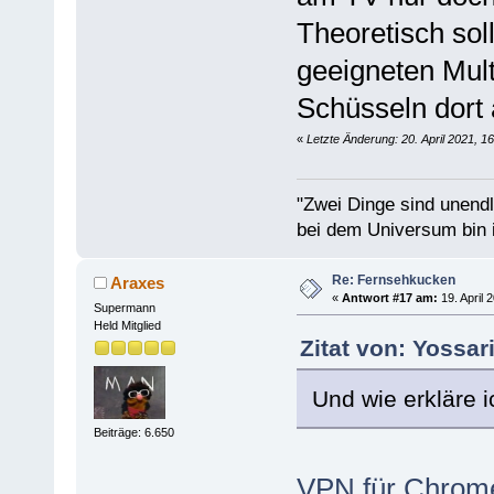
Theoretisch sol
geeigneten Mult
Schüsseln dort
«
Letzte Änderung: 20. April 2021, 1
"Zwei Dinge sind unend
bei dem Universum bin i
Re: Fernsehkucken
Araxes
«
Antwort #17 am:
19. April 
Supermann
Held Mitglied
Zitat von: Yossar
Und wie erkläre 
Beiträge: 6.650
VPN für Chrome