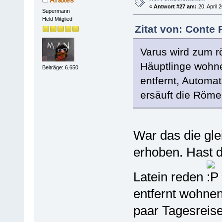
«
Antwort #27 am:
20. April 
Supermann
Held Mitglied
Zitat von: Conte 
Varus wird zum r
Häuptlinge wohne
Beiträge: 6.650
entfernt, Automat
ersäuft die Röme
War das die gle
erhoben. Hast du
Latein reden
entfernt wohne
paar Tagesreis