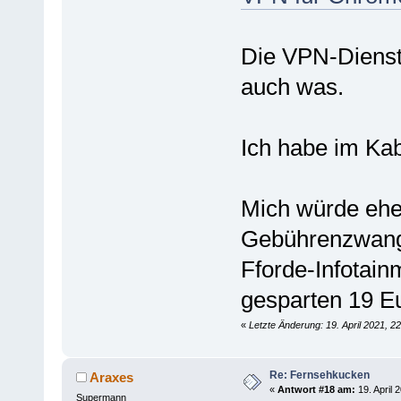
Die VPN-Dienste
auch was.
Ich habe im Ka
Mich würde eher
Gebührenzwang 
Fforde-Infotai
gesparten 19 E
«
Letzte Änderung: 19. April 2021, 2
Re: Fernsehkucken
Araxes
«
Antwort #18 am:
19. April 
Supermann