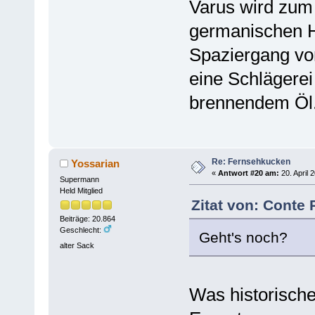
Varus wird zum 
germanischen H
Spaziergang von
eine Schlägerei
brennendem Öl.
Re: Fernsehkucken
Yossarian
«
Antwort #20 am:
20. April 
Supermann
Held Mitglied
Zitat von: Conte 
Beiträge: 20.864
Geschlecht:
Geht's noch?
alter Sack
Was historisch