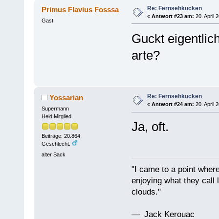
Re: Fernsehkucken
Primus Flavius Fosssa
«
Antwort #23 am:
20. April 
Gast
Guckt eigentli
arte?
Re: Fernsehkucken
Yossarian
«
Antwort #24 am:
20. April 
Supermann
Held Mitglied
Ja, oft.
Beiträge: 20.864
Geschlecht:
alter Sack
"I came to a point where
enjoying what they call l
clouds."
— Jack Kerouac