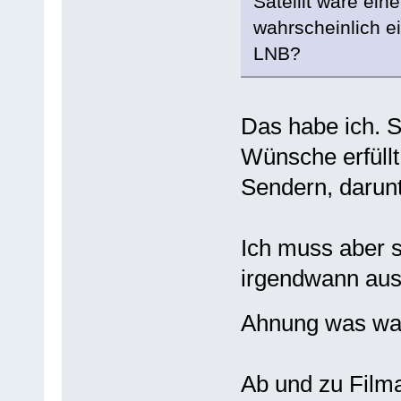
Satellit wäre ein
wahrscheinlich e
LNB?
Das habe ich. S
Wünsche erfüll
Sendern, daru
Ich muss aber s
irgendwann aus
Ahnung was w
Ab und zu Filma