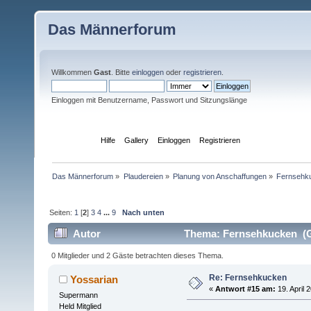
Das Männerforum
Willkommen
Gast
. Bitte
einloggen
oder
registrieren
.
Einloggen mit Benutzername, Passwort und Sitzungslänge
Übersicht
Hilfe
Gallery
Einloggen
Registrieren
Das Männerforum
»
Plaudereien
»
Planung von Anschaffungen
»
Fernsehk
Seiten:
1
[
2
]
3
4
...
9
Nach unten
Autor
Thema: Fernsehkucken (G
0 Mitglieder und 2 Gäste betrachten dieses Thema.
Re: Fernsehkucken
Yossarian
«
Antwort #15 am:
19. April 
Supermann
Held Mitglied