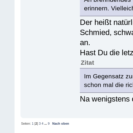
erinnern. Viellei
Der heißt natürl
Schmied, schwar
an.
Hast Du die let
Zitat
Im Gegensatz zu
schon mal die ric
Na wenigstens 
Seiten:
1
[
2
]
3
4
...
9
Nach oben