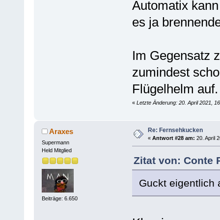
Automatix kann 
es ja brennende
Im Gegensatz 
zumindest schon
Flügelhelm auf.
«
Letzte Änderung: 20. April 2021, 1
Re: Fernsehkucken
Araxes
«
Antwort #28 am:
20. April 
Supermann
Held Mitglied
Zitat von: Conte 
Guckt eigentlich
Beiträge: 6.650