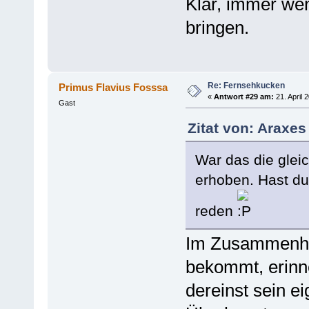
Klar, immer we
bringen.
Re: Fernsehkucken
Primus Flavius Fosssa
«
Antwort #29 am:
21. April 
Gast
Zitat von: Araxes
War das die glei
erhoben. Hast du 
reden
Im Zusammenha
bekommt, erinne
dereinst sein 