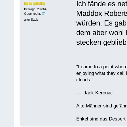
Ich fände es ne
Beiträge: 20.864
Maddox Roberts
Geschlecht:
alter Sack
würden. Es gab
dem aber wohl l
stecken geblieb
"I came to a point where
enjoying what they call l
clouds."
— Jack Kerouac
Alte Männer sind gefähr
Enkel sind das Dessert