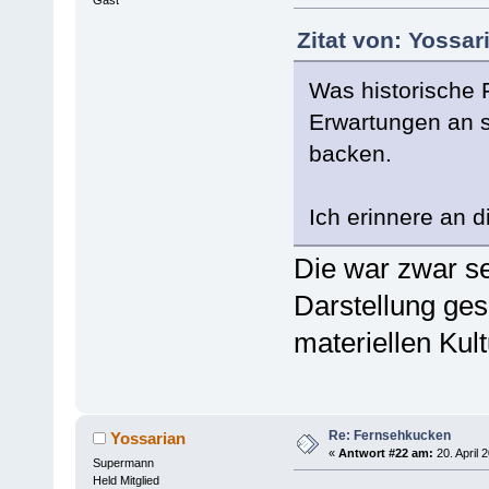
Gast
Zitat von: Yossar
Was historische 
Erwartungen an s
backen.
Ich erinnere an 
Die war zwar se
Darstellung ges
materiellen Kult
Re: Fernsehkucken
Yossarian
«
Antwort #22 am:
20. April 
Supermann
Held Mitglied