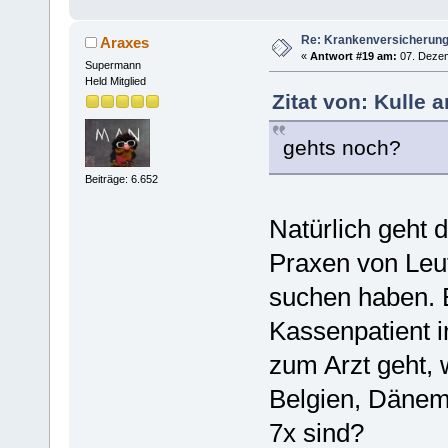
Re: Krankenversicherun
Araxes
«
Antwort #19 am:
07. Dezem
Supermann
Held Mitglied
Zitat von: Kulle 
gehts noch?
Beiträge: 6.652
Natürlich geht 
Praxen von Leute
suchen haben. 
Kassenpatient i
zum Arzt geht,
Belgien, Dänema
7x sind?