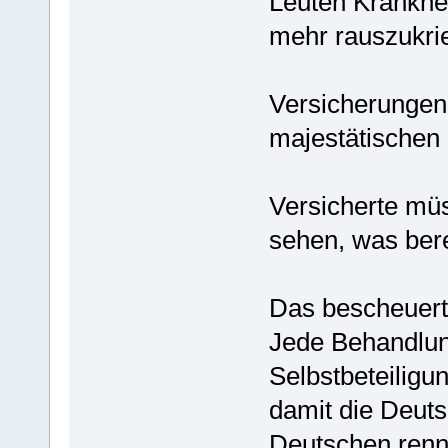
Leuten Krankhe
mehr rauszukri
Versicherunge
majestätischen 
Versicherte mü
sehen, was ber
Das bescheuert
Jede Behandlun
Selbstbeteiligu
damit die Deut
Deutschen renne