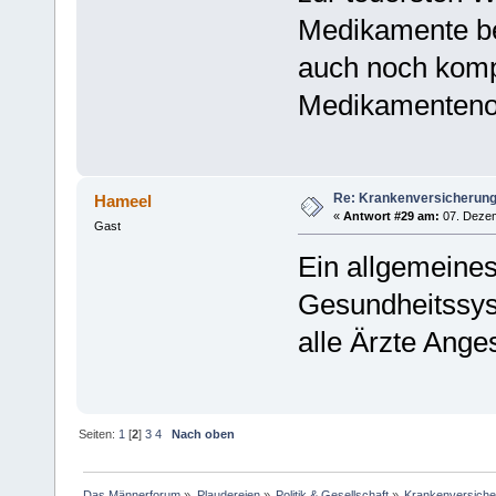
Medikamente be
auch noch kompl
Medikamenteno
Re: Krankenversicherun
Hameel
«
Antwort #29 am:
07. Dezem
Gast
Ein allgemeines
Gesundheitssys
alle Ärzte Anges
Seiten:
1
[
2
]
3
4
Nach oben
Das Männerforum
»
Plaudereien
»
Politik & Gesellschaft
»
Krankenversich