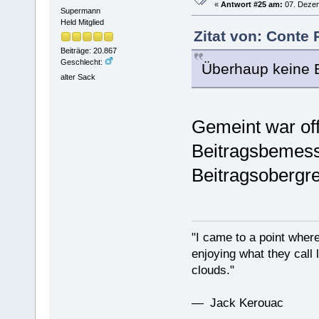
«
Antwort #25 am:
07. Dezem
Supermann
Held Mitglied
Zitat von: Conte
Beiträge: 20.867
Geschlecht:
Überhaup keine 
alter Sack
Gemeint war off
Beitragsbemess
Beitragsobergr
"I came to a point where
enjoying what they call l
clouds."
— Jack Kerouac