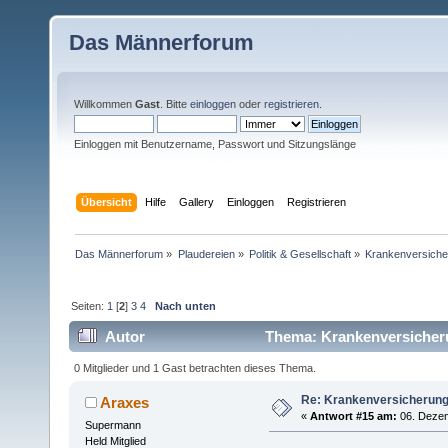
Das Männerforum
Willkommen
Gast
. Bitte
einloggen
oder
registrieren
.
Einloggen mit Benutzername, Passwort und Sitzungslänge
Übersicht
Hilfe
Gallery
Einloggen
Registrieren
Das Männerforum
»
Plaudereien
»
Politik & Gesellschaft
»
Krankenversich
Seiten:
1
[
2
]
3
4
Nach unten
Autor
Thema: Krankenversicher
0 Mitglieder und 1 Gast betrachten dieses Thema.
Re: Krankenversicherun
Araxes
«
Antwort #15 am:
06. Dezem
Supermann
Held Mitglied