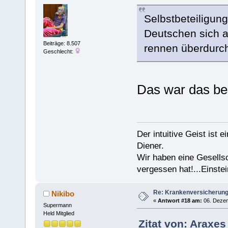
Selbstbeteiligun
Deutschen sich 
Beiträge: 8.507
rennen überdurchs
Geschlecht:
Das war das be
Der intuitive Geist ist 
Diener.
Wir haben eine Gesells
vergessen hat!...Einstei
Re: Krankenversicherun
Nikibo
«
Antwort #18 am:
06. Dezem
Supermann
Held Mitglied
Zitat von: Araxe