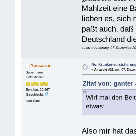
Mahlzeit eine B
lieben es, sich
paßt auch, daß 
Deutschland di
«
Letzte Änderung: 07. Dezember 20
Re: Krankenversicherun
Yossarian
«
Antwort #21 am:
07. Dezem
Supermann
Held Mitglied
Zitat von: gante
Beiträge: 20.867
Geschlecht:
Wirf mal den Bei
alter Sack
etwas:
Also mir hat da