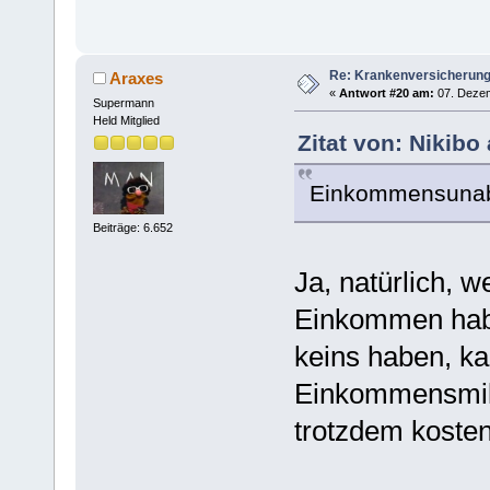
Re: Krankenversicherun
Araxes
«
Antwort #20 am:
07. Dezem
Supermann
Held Mitglied
Zitat von: Nikib
Einkommensunabh
Beiträge: 6.652
Ja, natürlich, 
Einkommen haben
keins haben, ka
Einkommensmilli
trotzdem kostenl