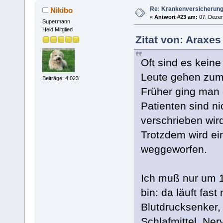
Re: Krankenversicherun
Nikibo
«
Antwort #23 am:
07. Dezem
Supermann
Held Mitglied
Zitat von: Araxe
Oft sind es kein
Leute gehen zum
Beiträge: 4.023
Früher ging man 
Patienten sind ni
verschrieben wir
Trotzdem wird ei
weggeworfen.
Ich muß nur um 1
bin: da läuft fast
Blutdrucksenker,
Schlafmittel, Ne