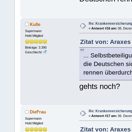
Re: Krankenversicherun
Kulle
«
Antwort #16 am:
06. Dezem
Supermann
Held Mitglied
Zitat von: Araxe
Beiträge: 3.390
Geschlecht:
... Selbstbeteili
die Deutschen s
rennen überdurchs
gehts noch?
Re: Krankenversicherun
DieFrau
«
Antwort #17 am:
06. Dezem
Supermann
Held Mitglied
Zitat von: Araxe