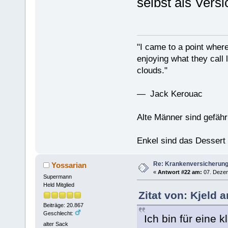
selbst als Vers
"I came to a point where
enjoying what they call l
clouds."
— Jack Kerouac
Alte Männer sind gefähr
Enkel sind das Dessert
Re: Krankenversicherun
Yossarian
«
Antwort #22 am:
07. Dezem
Supermann
Held Mitglied
Zitat von: Kjeld 
Beiträge: 20.867
Geschlecht:
Ich bin für eine k
alter Sack