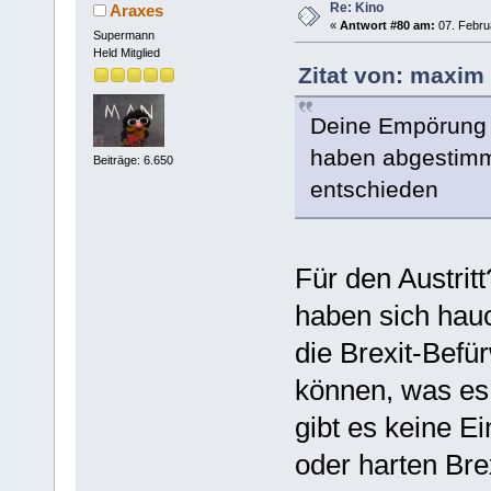
Re: Kino
Araxes
«
Antwort #80 am:
07. Febru
Supermann
Held Mitglied
Zitat von: maxim
Deine Empörung da
haben abgestimmt,
Beiträge: 6.650
entschieden
Für den Austritt
haben sich hau
die Brexit-Befü
können, was es 
gibt es keine E
oder harten Bre