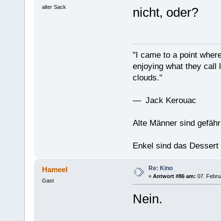
alter Sack
nicht, oder?
"I came to a point where
enjoying what they call l
clouds."
— Jack Kerouac
Alte Männer sind gefähr
Enkel sind das Dessert
Re: Kino
Hameel
«
Antwort #86 am:
07. Februa
Gast
Nein.