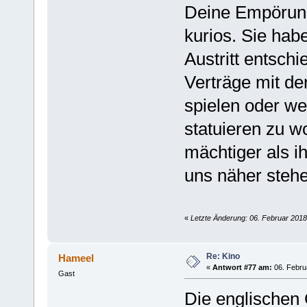
Deine Empörung 
kurios. Sie hab
Austritt entschi
Verträge mit den
spielen oder w
statuieren zu wo
mächtiger als ih
uns näher stehen
«
Letzte Änderung: 06. Februar 201
Re: Kino
Hameel
«
Antwort #77 am:
06. Febru
Gast
Die englischen 