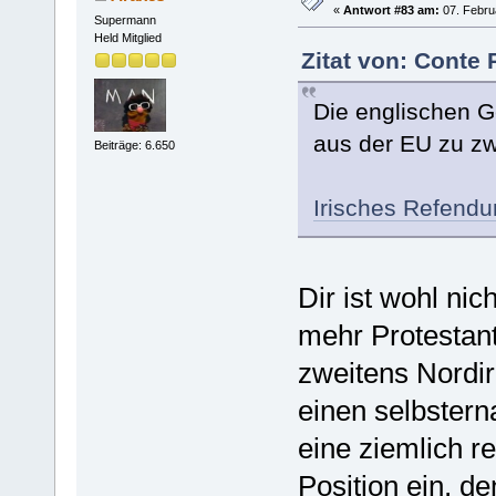
«
Antwort #83 am:
07. Febru
Supermann
Held Mitglied
Zitat von: Conte 
Die englischen G
aus der EU zu zw
Beiträge: 6.650
Irisches Refendum
Dir ist wohl nic
mehr Protestant
zweitens Nordir
einen selbster
eine ziemlich r
Position ein, d