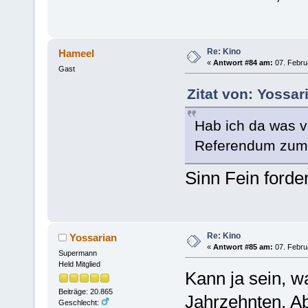
Re: Kino
Hameel
«
Antwort #84 am:
07. Februa
Gast
Zitat von: Yossar
Hab ich da was v
Referendum zum 
Sinn Fein forder
Re: Kino
Yossarian
«
Antwort #85 am:
07. Februa
Supermann
Held Mitglied
Kann ja sein, wa
Beiträge: 20.865
Jahrzehnten. Ab
Geschlecht: