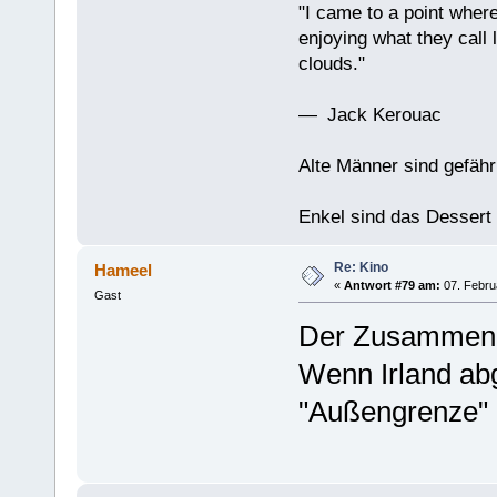
"I came to a point where
enjoying what they call l
clouds."
— Jack Kerouac
Alte Männer sind gefähr
Enkel sind das Dessert
Re: Kino
Hameel
«
Antwort #79 am:
07. Febru
Gast
Der Zusammenh
Wenn Irland abg
"Außengrenze" d