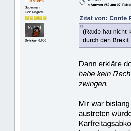
Araxes
«
Antwort #89 am:
07. Febru
Supermann
Held Mitglied
Zitat von: Conte 
(Raxie hat nicht
durch den Brexit
Beiträge: 6.650
Dann erkläre d
habe kein Rech
zwingen.
Mir war bislang 
austreten würd
Karfreitagsabk