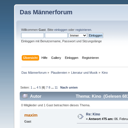
Das Männerforum
Willkommen
Gast
. Bitte
einloggen
oder
registrieren
.
Einloggen mit Benutzername, Passwort und Sitzungslänge
Übersicht
Hilfe
Gallery
Einloggen
Registrieren
Das Männerforum
»
Plaudereien
»
Literatur und Musik
»
Kino
Seiten:
1
...
4
5
[
6
]
7
8
...
11
Nach unten
Autor
Thema: Kino (Gelesen 681
0 Mitglieder und 1 Gast betrachten dieses Thema.
Re: Kino
maxim
«
Antwort #75 am:
06. Febru
Gast