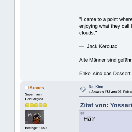
"I came to a point where
enjoying what they call l
clouds."
— Jack Kerouac
Alte Männer sind gefähr
Enkel sind das Dessert
Re: Kino
Araxes
«
Antwort #82 am:
07. Febru
Supermann
Held Mitglied
Zitat von: Yossar
Hä?
Beiträge: 6.650