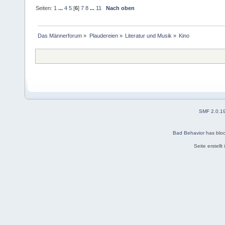
Seiten:
1
...
4
5
[
6
]
7
8
...
11
Nach oben
Das Männerforum
»
Plaudereien
»
Literatur und Musik
»
Kino
SMF 2.0.1
Bad Behavior
has blo
Seite erstell