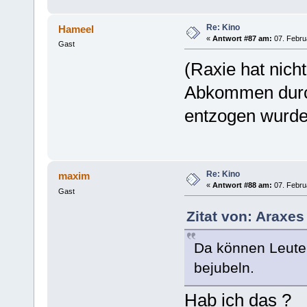
Re: Kino
Hameel
«
Antwort #87 am:
07. Febru
Gast
(Raxie hat nich
Abkommen durch
entzogen wurde
Re: Kino
maxim
«
Antwort #88 am:
07. Febru
Gast
Zitat von: Araxes
Da können Leute 
bejubeln.
Hab ich das ?