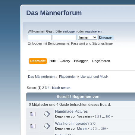
Das Männerforum
Willkommen
Gast
. Bitte
einloggen
oder
registrieren
.
Einloggen mit Benutzername, Passwort und Sitzungslänge
Übersicht
Hilfe
Gallery
Einloggen
Registrieren
Das Männerforum
»
Plaudereien
»
Literatur und Musik
Seiten: [
1
]
2
3
4
Nach unten
Betreff
/
Begonnen von
0 Mitglieder und 4 Gäste betrachten dieses Board.
Handmade Pictures
Begonnen von Yossarian
«
1
2
3
...
390
»
Was hört ihr gerade? 2.0
Begonnen von
Marvin
«
1
2
3
...
289
»