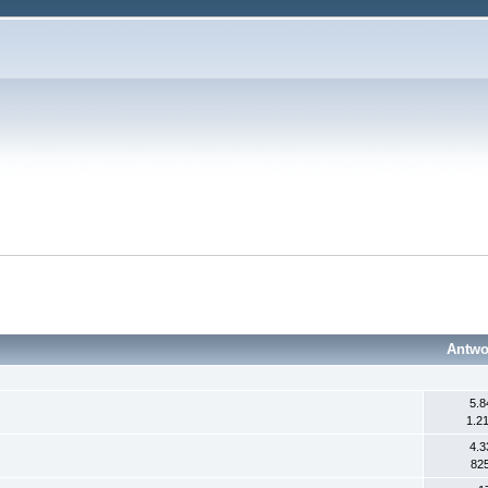
Antwo
5.8
1.21
4.3
825