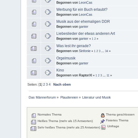
Begonnen von
LeonCas
Werbung für ein Buch erlaubt?
Begonnen von
LeonCas
Musik aus der ehemaligen DDR
Begonnen von
ganter
Liebeslieder der etwas anderen Art
Begonnen von
ganter
«
1
2
»
Was lest ihr gerade?
Begonnen von
Sinfonie
«
1
2
3
...
34
»
Orgelmusik
Begonnen von
ganter
Kino
Begonnen von RaptorXI
«
1
2
3
...
11
»
Seiten: [
1
]
2
3
4
Nach oben
Das Männerforum
»
Plaudereien
»
Literatur und Musik
Normales Thema
Thema geschlossen
Fixiertes Thema
Heißes Thema (mehr als 15 Antworten)
Umfrage
Sehr heißes Thema (mehr als 25 Antworten)