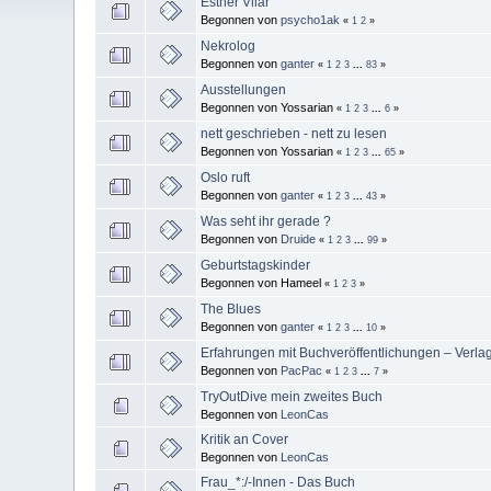
Esther Vilar
Begonnen von
psycho1ak
«
1
2
»
Nekrolog
Begonnen von
ganter
«
1
2
3
...
83
»
Ausstellungen
Begonnen von Yossarian
«
1
2
3
...
6
»
nett geschrieben - nett zu lesen
Begonnen von Yossarian
«
1
2
3
...
65
»
Oslo ruft
Begonnen von
ganter
«
1
2
3
...
43
»
Was seht ihr gerade ?
Begonnen von
Druide
«
1
2
3
...
99
»
Geburtstagskinder
Begonnen von Hameel
«
1
2
3
»
The Blues
Begonnen von
ganter
«
1
2
3
...
10
»
Erfahrungen mit Buchveröffentlichungen – Verlag
Begonnen von
PacPac
«
1
2
3
...
7
»
TryOutDive mein zweites Buch
Begonnen von
LeonCas
Kritik an Cover
Begonnen von
LeonCas
Frau_*:/-Innen - Das Buch