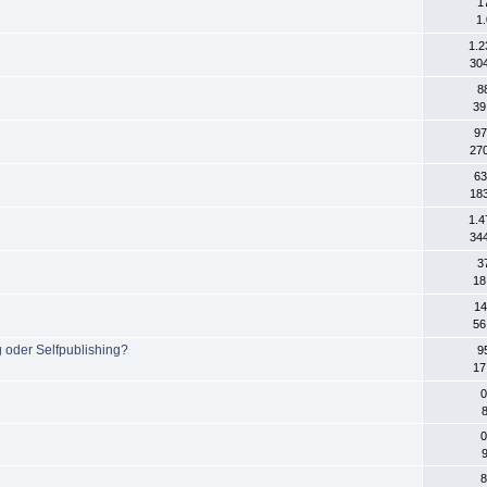
1
1
1.2
304
8
39
97
270
63
183
1.4
344
3
18
14
56
 oder Selfpublishing?
9
17
0
8
0
8