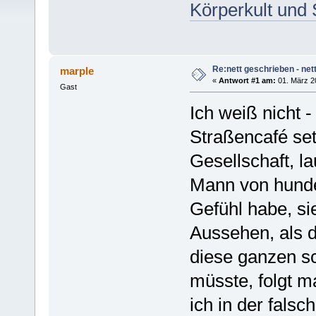
Körperkult und 
Re:nett geschrieben - nett
marple
«
Antwort #1 am:
01. März 2
Gast
Ich weiß nicht 
Straßencafé set
Gesellschaft, la
Mann von hunder
Gefühl habe, sie
Aussehen, als d
diese ganzen s
müsste, folgt 
ich in der fals