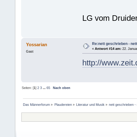
LG vom Druide
Re:nett geschrieben - nett
Yossarian
«
Antwort #14 am:
22. Janua
Gast
http://www.zei
Seiten: [
1
]
2
3
...
65
Nach oben
Das Männerforum
»
Plaudereien
»
Literatur und Musik
»
nett geschrieben - 