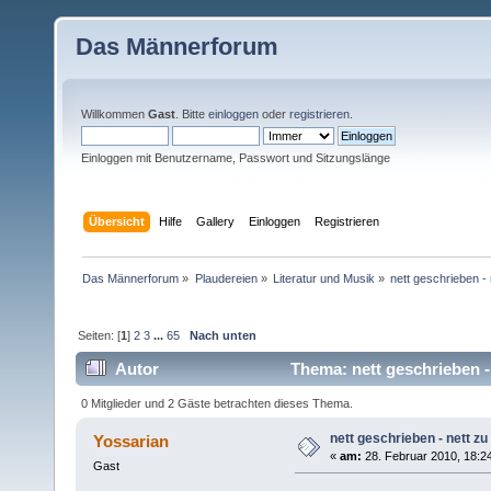
Das Männerforum
Willkommen
Gast
. Bitte
einloggen
oder
registrieren
.
Einloggen mit Benutzername, Passwort und Sitzungslänge
Übersicht
Hilfe
Gallery
Einloggen
Registrieren
Das Männerforum
»
Plaudereien
»
Literatur und Musik
»
nett geschrieben - 
Seiten: [
1
]
2
3
...
65
Nach unten
Autor
Thema: nett geschrieben -
0 Mitglieder und 2 Gäste betrachten dieses Thema.
nett geschrieben - nett zu
Yossarian
«
am:
28. Februar 2010, 18:2
Gast