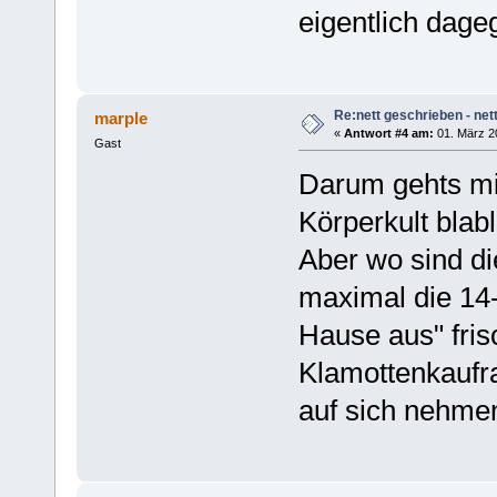
eigentlich dage
Re:nett geschrieben - nett
marple
«
Antwort #4 am:
01. März 2
Gast
Darum gehts mir
Körperkult blabl
Aber wo sind di
maximal die 14-
Hause aus" fris
Klamottenkaufr
auf sich nehme