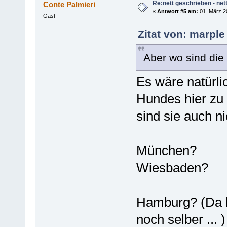
Re:nett geschrieben - nett
Conte Palmieri
«
Antwort #5 am:
01. März 2
Gast
Zitat von: marple
Aber wo sind die 
Es wäre natürli
Hundes hier zu 
sind sie auch ni
München?
Wiesbaden?
Hamburg? (Da lö
noch selber ... )