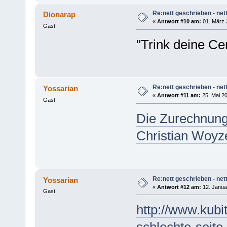
Re:nett geschrieben - nett
Dionarap
«
Antwort #10 am:
01. März 
Gast
"Trink deine Cer
Re:nett geschrieben - nett
Yossarian
«
Antwort #11 am:
25. Mai 20
Gast
Die Zurechnung
Christian Woyz
Re:nett geschrieben - nett
Yossarian
«
Antwort #12 am:
12. Janua
Gast
http://www.kubit