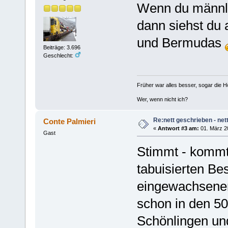
Wenn du männli
dann siehst du
und Bermudas
Beiträge: 3.696
Geschlecht:
Früher war alles besser, sogar die 
Wer, wenn nicht ich?
Re:nett geschrieben - nett
Conte Palmieri
«
Antwort #3 am:
01. März 2
Gast
Stimmt - kommt 
tabuisierten B
eingewachsene
schon in den 50
Schönlingen un