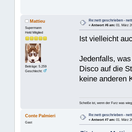
Re:nett geschrieben - nett
Mattieu
«
Antwort #6 am:
01. März 2
Supermann
Held Mitglied
Ist vielleicht a
Jedenfalls, was
Disco auf die St
Beiträge: 5.259
Geschlecht:
keine anderen 
Scheiße ist, wenn der Furz was wieg
Re:nett geschrieben - nett
Conte Palmieri
«
Antwort #7 am:
01. März 2
Gast