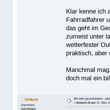
Klar kenne ich
Fahrradfahrer un
das geht im Ge
zumeist unter l
wetterfester Ou
praktisch, aber d
Manchmal mag m
doch mal ein bi
Re:nett geschrieben - nett
Unikum
«
Antwort #2 am:
01. März 2
Supermann
Held Mitglied