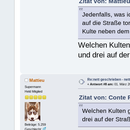
Zitat von: Mattie
Jedenfalls, was 
auf die Straße to
Kulte neben dem 
Welchen Kulten
und drei auf de
Re:nett geschrieben - nett
Mattieu
«
Antwort #8 am:
01. März 2
Supermann
Held Mitglied
Zitat von: Conte 
Welchen Kulten 
drei auf der Stra
Beiträge: 5.259
Geschlecht: