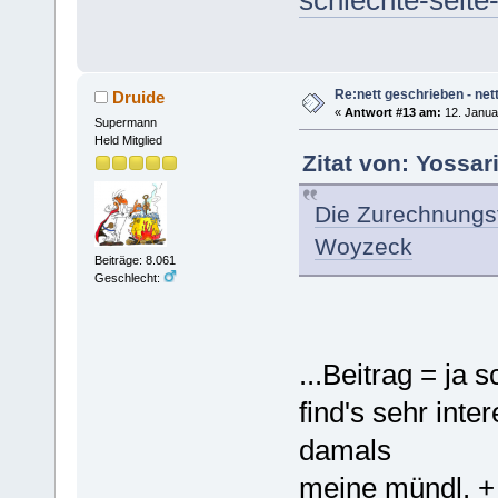
schlechte-seit
Re:nett geschrieben - nett
Druide
«
Antwort #13 am:
12. Janua
Supermann
Held Mitglied
Zitat von: Yossar
Die Zurechnungsf
Woyzeck
Beiträge: 8.061
Geschlecht:
...Beitrag = ja 
find's sehr int
damals
meine mündl. + 