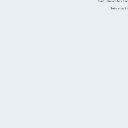
Bad Behavior
has blo
Seite erstell