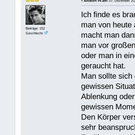
«
Antwort #4 am:
07. Dezember 202
Ich finde es br
man von heute 
Beiträge: 152
macht man dann
Geschlecht:
man vor große
oder man in eine
geraucht hat.
Man sollte sic
gewissen Situa
Ablenkung oder 
gewissen Mome
Den Körper vers
sehr beanspruc