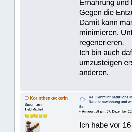
Ernährung und b
Gegen die Entz
Damit kann man
minimieren. Unt
regenerieren.
Ich bin auch da
umzusteigen ers
anderen.
Re: Kennt ihr natürliche Mi
Korinthenkackerin
Rauchentwöhnung und we
Supermann
ihr
Held Mitglied
«
Antwort #5 am:
07. Dezember 202
Ich habe vor 16