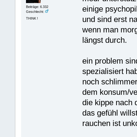
einige psychopi
Beiträge: 6.332
Geschlecht:
und sind erst n
THINK !
wenn man morge
längst durch.
ein problem sind
spezialisiert ha
noch schlimmer 
dem konsum/ver
die kippe nach 
das gefühl will
rauchen ist unko