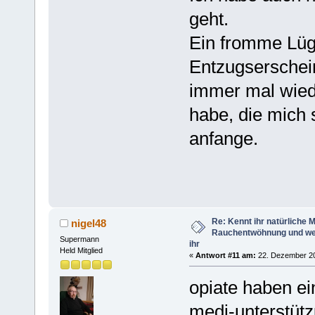
geht.
Ein fromme Lüge
Entzugserschei
immer mal wieder
habe, die mich 
anfange.
Re: Kennt ihr natürliche Mi
nigel48
Rauchentwöhnung und we
Supermann
ihr
Held Mitglied
«
Antwort #11 am:
22. Dezember 20
opiate haben ei
medi-unterstützu