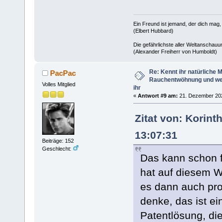
Ein Freund ist jemand, der dich mag,
(Elbert Hubbard)
Die gefährlichste aller Weltanschauu
(Alexander Freiherr von Humboldt)
Re: Kennt ihr natürliche Mi
PacPac
Rauchentwöhnung und we
Volles Mitglied
ihr
«
Antwort #9 am:
21. Dezember 202
Zitat von: Korin
13:07:31
Beiträge: 152
Geschlecht:
Das kann schon f
hat auf diesem W
es dann auch pro
denke, das ist ei
Patentlösung, die