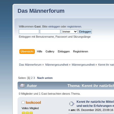
Das Männerforum
Willkommen
Gast
. Bitte
einloggen
oder
registrieren
.
Einloggen mit Benutzername, Passwort und Sitzungslänge
Übersicht
Hilfe
Gallery
Einloggen
Registrieren
Das Männerforum
»
Männergesundheit
»
Männergesundheit
»
Kennt ihr na
Seiten: [
1
]
2
3
Nach unten
Autor
Thema: Kennt ihr natürli
ihr (Gelesen 15886 mal)
0 Mitglieder und 1 Gast betrachten dieses Thema.
Kennt ihr natürliche Mitt
lookcool
und welche Erfahrungen m
Volles Mitglied
«
am:
05. Dezember 2020, 23:09:16