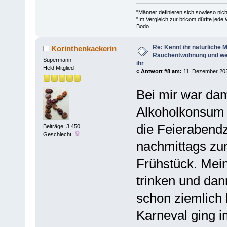
"Männer definieren sich sowieso nic
"Im Vergleich zur bricom dürfte jede 
Bodo
Re: Kennt ihr natürliche Mi
Korinthenkackerin
Rauchentwöhnung und we
Supermann
ihr
Held Mitglied
«
Antwort #8 am:
11. Dezember 202
Bei mir war dam
Alkoholkonsum 
die Feierabendz
Beiträge: 3.450
Geschlecht:
nachmittags zu
Frühstück. Mein
trinken und da
schon ziemlich 
Karneval ging i