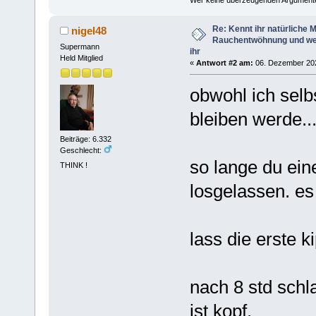
Wer keine überzeugenden Argumente 
Re: Kennt ihr natürliche Mi
nigel48
Rauchentwöhnung und we
Supermann
ihr
Held Mitglied
«
Antwort #2 am:
06. Dezember 202
obwohl ich sel
bleiben werde..
Beiträge: 6.332
Geschlecht:
so lange du ein
THINK !
losgelassen. es 
lass die erste k
nach 8 std schla
ist kopf.