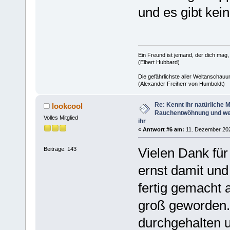
und es gibt kein
Ein Freund ist jemand, der dich mag,
(Elbert Hubbard)
Die gefährlichste aller Weltanschauu
(Alexander Freiherr von Humboldt)
Re: Kennt ihr natürliche Mi
lookcool
Rauchentwöhnung und we
Volles Mitglied
ihr
«
Antwort #6 am:
11. Dezember 202
Vielen Dank für
Beiträge: 143
ernst damit un
fertig gemacht 
groß geworden.
durchgehalten 