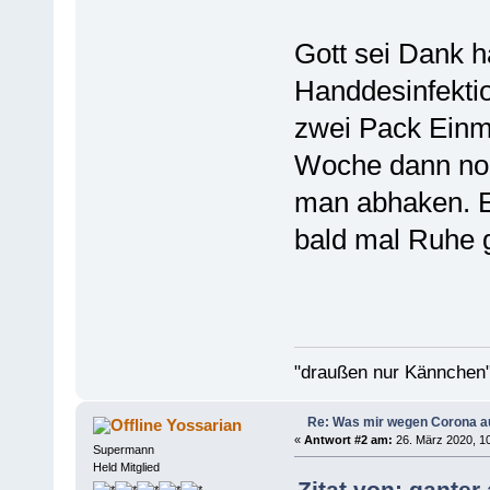
Gott sei Dank h
Handdesinfektio
zwei Pack Einm
Woche dann no
man abhaken. Er
bald mal Ruhe g
"draußen nur Kännchen"
Re: Was mir wegen Corona a
Yossarian
«
Antwort #2 am:
26. März 2020, 10
Supermann
Held Mitglied
Zitat von: ganter