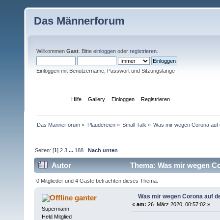
Das Männerforum
Willkommen
Gast
. Bitte
einloggen
oder
registrieren
.
Einloggen mit Benutzername, Passwort und Sitzungslänge
Übersicht
Hilfe
Gallery
Einloggen
Registrieren
Das Männerforum
»
Plaudereien
»
Small Talk
»
Was mir wegen Corona auf 
Seiten: [
1
]
2
3
...
188
Nach unten
Autor
Thema: Was mir wegen Cor
0 Mitglieder und 4 Gäste betrachten dieses Thema.
Was mir wegen Corona auf d
ganter
«
am:
26. März 2020, 00:57:02 »
Supermann
Held Mitglied