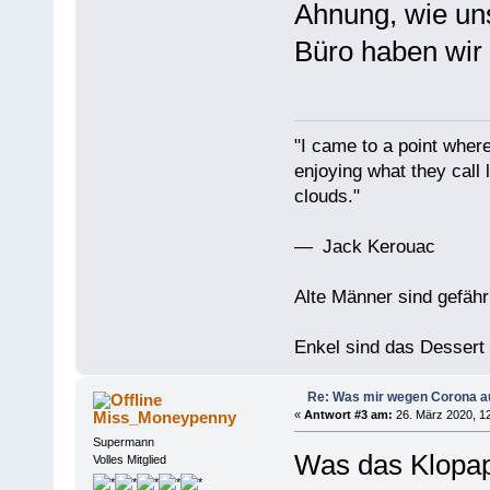
Ahnung, wie un
Büro haben wir 
"I came to a point where
enjoying what they call l
clouds."
— Jack Kerouac
Alte Männer sind gefähr
Enkel sind das Dessert
Re: Was mir wegen Corona a
Miss_Moneypenny
«
Antwort #3 am:
26. März 2020, 12
Supermann
Was das Klopapie
Volles Mitglied