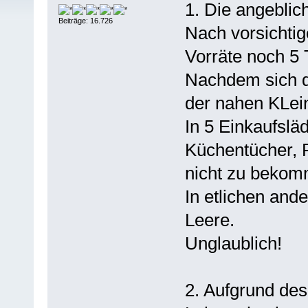
1. Die angeblic
Beiträge: 16.726
Nach vorsichtig
Vorräte noch 5 
Nachdem sich de
der nahen KLein
In 5 Einkaufslä
Küchentücher, P
nicht zu bekom
In etlichen an
Leere.
Unglaublich!
2. Aufgrund des 