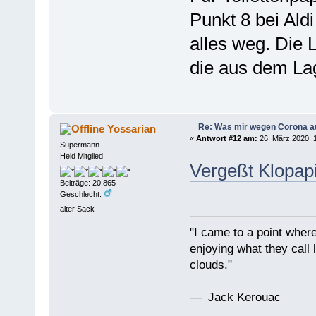
Punkt 8 bei Ald
alles weg. Die 
die aus dem Lag
Re: Was mir wegen Corona a
Yossarian
«
Antwort #12 am:
26. März 2020, 1
Supermann
Held Mitglied
Vergeßt Klopap
Beiträge: 20.865
Geschlecht:
alter Sack
"I came to a point where
enjoying what they call l
clouds."
— Jack Kerouac