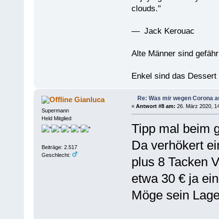
clouds."
— Jack Kerouac
Alte Männer sind gefähr
Enkel sind das Dessert
Re: Was mir wegen Corona a
Gianluca
«
Antwort #8 am:
26. März 2020, 14
Supermann
Held Mitglied
Tipp mal beim g
Da verhökert ei
Beiträge: 2.517
Geschlecht:
plus 8 Tacken V
etwa 30 € ja ei
Möge sein Lage