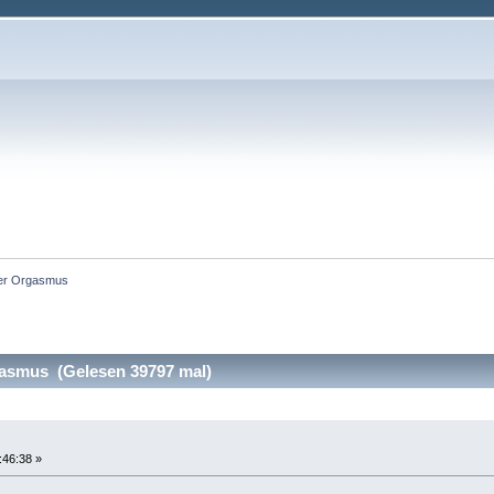
ger Orgasmus
asmus (Gelesen 39797 mal)
:46:38 »