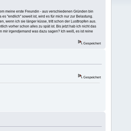
kurzem meine erste Freundin - aus verschiedenen Gründen bin
 es "endlich" soweit ist, wird es für mich nur zur Belastung.
 wenn ich sie länger küsse, tritt schon der Lusttropfen aus.
ch vorher schon alles zu spät ist. Bis jetzt hab ich nicht das
nn mir irgendjemand was dazu sagen? Ich weiß, es ist reine
Gespeichert
Gespeichert