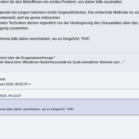
ondern für den Betroffenen ein echtes Problem, von daher bitte raushalten.
t gerade bei jungen männern nichts Ungewöhnliches. Die einfachste Methode ist, s
ntwickelt, darf sie gerne mitmachen.
nden Techniken dienen eigentlich nur der Verlängerung des Sexualaktes über das no
ätigung zusammen.
hema bitte dahin verschieben, wo es hingehört. THX!
 nicht über die Drogeneinwurfmenge."
de Wand einer öffentlichen Bedürfnissanstalt ein Quell unendlicher Weisheit sein...."
mus
ust 2018, 00:52:07 »
2018, 00:14:07
ma bitte dahin verschieben, wo es hingehört. THX!