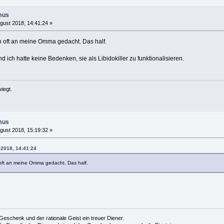
mus
gust 2018, 14:41:24 »
en oft an meine Omma gedacht. Das half.
 ich hatte keine Bedenken, sie als Libidokiller zu funktionalisieren.
iegt.
mus
gust 2018, 15:19:32 »
 2018, 14:41:24
 oft an meine Omma gedacht. Das half.
es Geschenk und der rationale Geist ein treuer Diener.