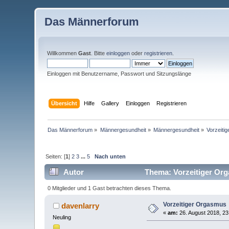
Das Männerforum
Willkommen
Gast
. Bitte
einloggen
oder
registrieren
.
Einloggen mit Benutzername, Passwort und Sitzungslänge
Übersicht
Hilfe
Gallery
Einloggen
Registrieren
Das Männerforum
»
Männergesundheit
»
Männergesundheit
»
Vorzeiti
Seiten: [
1
]
2
3
...
5
Nach unten
Autor
Thema: Vorzeitiger Org
0 Mitglieder und 1 Gast betrachten dieses Thema.
Vorzeitiger Orgasmus
davenlarry
«
am:
26. August 2018, 23
Neuling