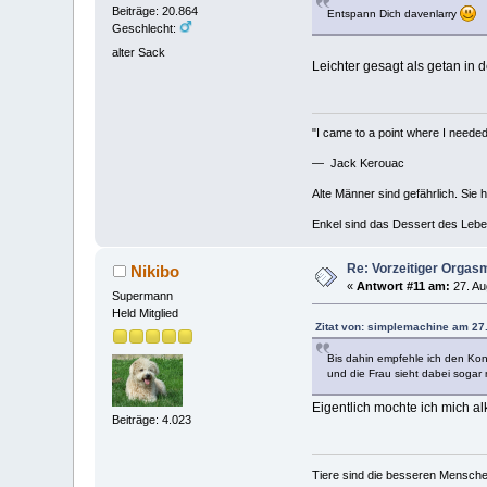
Beiträge: 20.864
Entspann Dich davenlarry
Geschlecht:
alter Sack
Leichter gesagt als getan in de
"I came to a point where I needed 
— Jack Kerouac
Alte Männer sind gefährlich. Sie 
Enkel sind das Dessert des Lebe
Re: Vorzeitiger Orgas
Nikibo
«
Antwort #11 am:
27. Au
Supermann
Held Mitglied
Zitat von: simplemachine am 27
Bis dahin empfehle ich den Kon
und die Frau sieht dabei sogar
Eigentlich mochte ich mich al
Beiträge: 4.023
Tiere sind die besseren Mensche