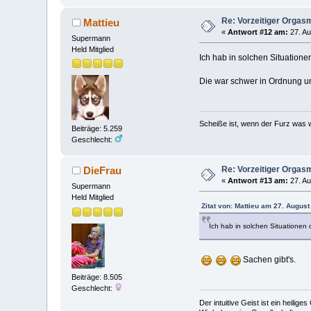
Re: Vorzeitiger Orgas
Mattieu
«
Antwort #12 am:
27. Au
Supermann
Held Mitglied
Ich hab in solchen Situation
Die war schwer in Ordnung und
Scheiße ist, wenn der Furz was w
Beiträge: 5.259
Geschlecht:
Re: Vorzeitiger Orgas
DieFrau
«
Antwort #13 am:
27. Au
Supermann
Held Mitglied
Zitat von: Mattieu am 27. August
Ich hab in solchen Situationen
Sachen gibt's.
Beiträge: 8.505
Geschlecht:
Der intuitive Geist ist ein heilig