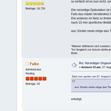
so einfach ist es nun nicht, s
Beiträge: 16.726
Die vorzeitige Ejakulation is
Falls das mädel Verständnis e
Die anderen im Netz zu finde
nach 10 min sportlicher Bet
axo: Einder mods möge das T
"Männer definieren sich sowieso
"Im Vergleich zur bricom dürfte je
Bodo
Re: Vorzeitiger Orgas
Falke
«
Antwort #3 am:
27. Aug
Administrator
Neuling
Zitat von: ganter am 27. August 
Beiträge: 42
axo: Einder mods möge das The
erledigt.