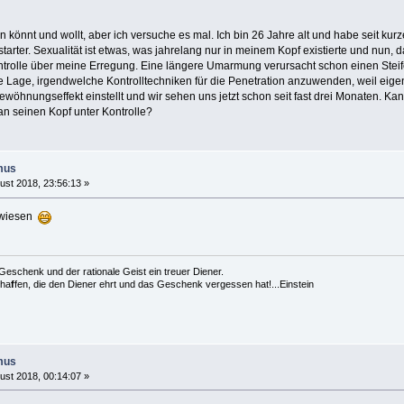
lfen könnt und wollt, aber ich versuche es mal. Ich bin 26 Jahre alt und habe seit 
tarter. Sexualität ist etwas, was jahrelang nur in meinem Kopf existierte und nun, da
ntrolle über meine Erregung. Eine längere Umarmung verursacht schon einen Steifen,
e Lage, irgendwelche Kontrolltechniken für die Penetration anzuwenden, weil eigentli
ewöhnungseffekt einstellt und wir sehen uns jetzt schon seit fast drei Monaten. Ka
an seinen Kopf unter Kontrolle?
mus
ust 2018, 23:56:13 »
ewiesen
es Geschenk und der rationale Geist ein treuer Diener.
cha
f
fen, die den Diener ehrt und das Geschenk vergessen hat!...Einstein
mus
ust 2018, 00:14:07 »