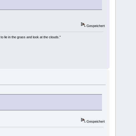
Gespeichert
to lie in the grass and look at the clouds."
Gespeichert