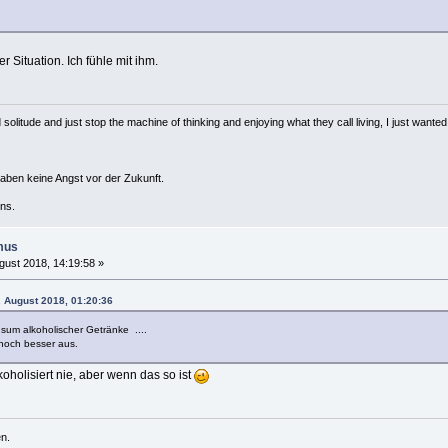
r Situation. Ich fühle mit ihm.
solitude and just stop the machine of thinking and enjoying what they call living, I just wanted 
haben keine Angst vor der Zukunft.
ns.
mus
gust 2018, 14:19:58 »
. August 2018, 01:20:36
sum alkoholischer Getränke ....
 noch besser aus.
koholisiert nie, aber wenn das so ist
n.