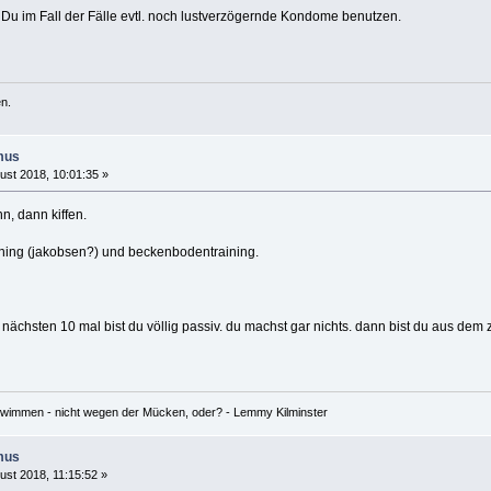
Du im Fall der Fälle evtl. noch lustverzögernde Kondome benutzen.
n.
mus
ust 2018, 10:01:35 »
n, dann kiffen.
aining (jakobsen?) und beckenbodentraining.
ie nächsten 10 mal bist du völlig passiv. du machst gar nichts. dann bist du aus 
hwimmen - nicht wegen der Mücken, oder? - Lemmy Kilminster
mus
ust 2018, 11:15:52 »