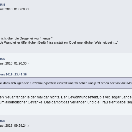
mus
ust 2018, 01:06:03 »
 nicht über die Drogeneinwurfmenge."
de Wand einer öffentlichen Bedürfnissanstalt ein Quell unendlicher Weisheit sein...."
mus
ust 2018, 01:20:36 »
gust 2018, 23:46:38
ühl, dass sich irgendein Gewöhnungseffekt einstellt und wir sehen uns jetzt schon seit fast dre
nen Neuanfänger leider mal gar nichts. Der Gewöhnungseffekt, bis vllt. sogar Langewe
m alkoholischer Getränke. Das dämpft das Verlangen und die Frau sieht dabei so
mus
ust 2018, 09:29:24 »