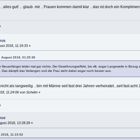
.. alles gut! ... glaub mir .. Frauen kommen damit klar .. das ist doch ein Komplime
o
mus
ust 2018, 11:19:33 »
. August 2018, 01:20:36
n Neuanfänger leider mal gar nichts. Der Gewöhnungseffekt, bis vllt. sogar Langeweile in Bezug auf
 Das dämpft das Verlangen und die Frau sieht dabei sogar noch besser aus.
icht als langweilig .. bin mit Männe seit fast drei Jahren verheiratet...seit fast ach
018, 11:24:06 von Schelm
»
o
mus
gust 2018, 13:28:28 »
 2018, 11:15:52