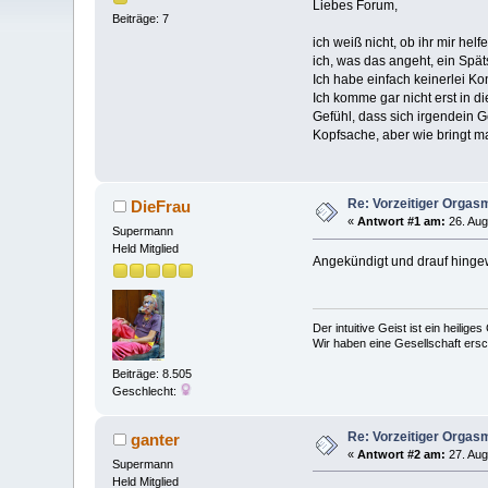
Liebes Forum,
Beiträge: 7
ich weiß nicht, ob ihr mir he
ich, was das angeht, ein Späts
Ich habe einfach keinerlei Ko
Ich komme gar nicht erst in di
Gefühl, dass sich irgendein G
Kopfsache, aber wie bringt m
Re: Vorzeitiger Orgas
DieFrau
«
Antwort #1 am:
26. Aug
Supermann
Held Mitglied
Angekündigt und drauf hing
Der intuitive Geist ist ein heilig
Wir haben eine Gesellschaft ers
Beiträge: 8.505
Geschlecht:
Re: Vorzeitiger Orgas
ganter
«
Antwort #2 am:
27. Aug
Supermann
Held Mitglied