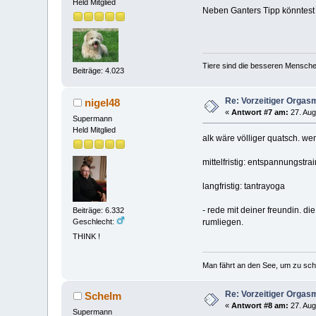
Held Mitglied
Neben Ganters Tipp könntest 
Tiere sind die besseren Mensche
Beiträge: 4.023
Re: Vorzeitiger Orgas
nigel48
«
Antwort #7 am:
27. Aug
Supermann
Held Mitglied
alk wäre völliger quatsch. wen
mittelfristig: entspannungstr
langfristig: tantrayoga
- rede mit deiner freundin. d
Beiträge: 6.332
rumliegen.
Geschlecht:
THINK !
Man fährt an den See, um zu sc
Re: Vorzeitiger Orgas
Schelm
«
Antwort #8 am:
27. Aug
Supermann