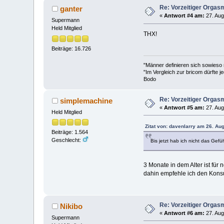
Re: Vorzeitiger Orgas
ganter
«
Antwort #4 am:
27. Aug
Supermann
Held Mitglied
THX!
Beiträge: 16.726
"Männer definieren sich sowieso
"Im Vergleich zur bricom dürfte je
Bodo
Re: Vorzeitiger Orgas
simplemachine
«
Antwort #5 am:
27. Aug
Held Mitglied
Zitat von: davenlarry am 26. Au
Beiträge: 1.564
Geschlecht:
Bis jetzt hab ich nicht das Gef
3 Monate in dem Alter ist für 
dahin empfehle ich den Konsu
Re: Vorzeitiger Orgas
Nikibo
«
Antwort #6 am:
27. Aug
Supermann