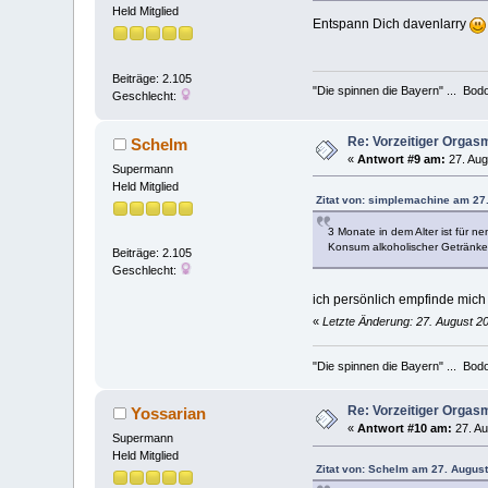
Held Mitglied
Entspann Dich davenlarry
Beiträge: 2.105
"Die spinnen die Bayern" ... Bod
Geschlecht:
Re: Vorzeitiger Orgas
Schelm
«
Antwort #9 am:
27. Aug
Supermann
Held Mitglied
Zitat von: simplemachine am 27
3 Monate in dem Alter ist für ne
Konsum alkoholischer Getränke.
Beiträge: 2.105
Geschlecht:
ich persönlich empfinde mich n
«
Letzte Änderung: 27. August 2
"Die spinnen die Bayern" ... Bod
Re: Vorzeitiger Orgas
Yossarian
«
Antwort #10 am:
27. Au
Supermann
Held Mitglied
Zitat von: Schelm am 27. August