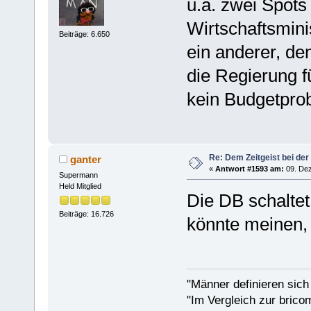
u.a. zwei Spots
Wirtschaftsmini
Beiträge: 6.650
ein anderer, de
die Regierung f
kein Budgetpro
Re: Dem Zeitgeist bei der
ganter
«
Antwort #1593 am:
09. Dez
Supermann
Held Mitglied
Die DB schalte
Beiträge: 16.726
könnte meinen, 
"Männer definieren sich
"Im Vergleich zur bricom