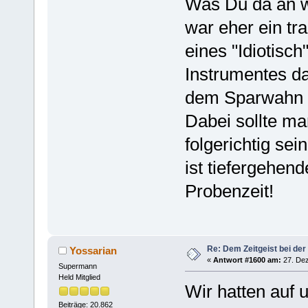
Was Du da an we
war eher ein tr
eines "Idiotisch
Instrumentes dan
dem Sparwahn 
Dabei sollte m
folgerichtig sei
ist tiefergehen
Probenzeit!
Re: Dem Zeitgeist bei der
Yossarian
«
Antwort #1600 am:
27. Dez
Supermann
Held Mitglied
Wir hatten auf 
Beiträge: 20.862