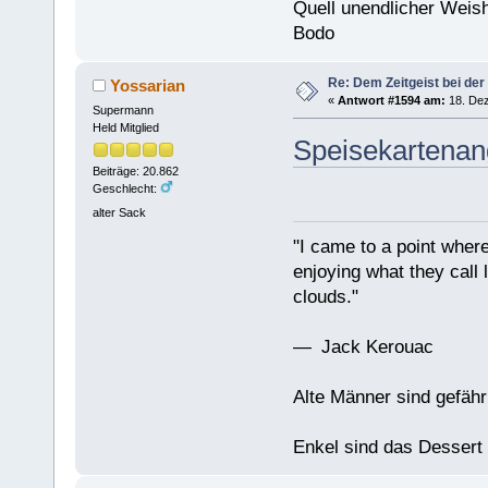
Quell unendlicher Weishe
Bodo
Re: Dem Zeitgeist bei der
Yossarian
«
Antwort #1594 am:
18. Dez
Supermann
Held Mitglied
Speisekartenan
Beiträge: 20.862
Geschlecht:
alter Sack
"I came to a point where
enjoying what they call l
clouds."
— Jack Kerouac
Alte Männer sind gefähr
Enkel sind das Dessert