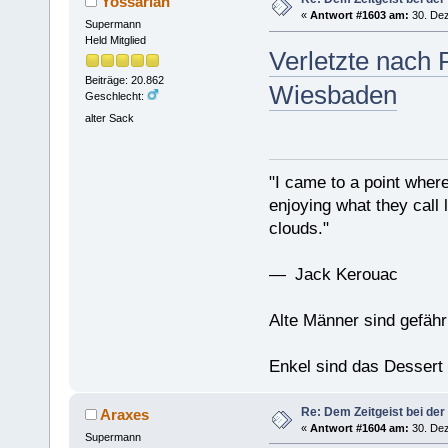
Yossarian
«
Antwort #1603 am:
30. Dez
Supermann
Held Mitglied
Verletzte nach 
Beiträge: 20.862
Wiesbaden
Geschlecht:
alter Sack
"I came to a point where
enjoying what they call l
clouds."
— Jack Kerouac
Alte Männer sind gefähr
Enkel sind das Dessert
Re: Dem Zeitgeist bei der
Araxes
«
Antwort #1604 am:
30. Dez
Supermann