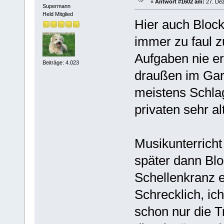
«
Antwort #1602 am:
27. Dez
Supermann
Held Mitglied
Hier auch Block
immer zu faul z
Aufgaben nie er
Beiträge: 4.023
draußen im Gar
meistens Schla
privaten sehr a
Musikunterrich
später dann Blo
Schellenkranz e
Schrecklich, ic
schon nur die T