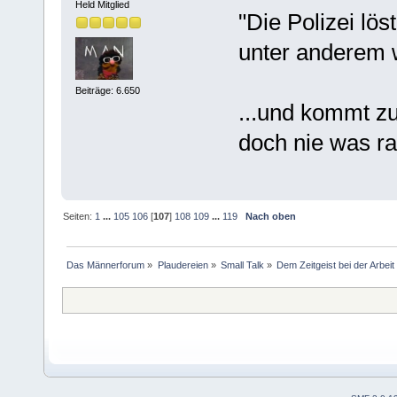
Held Mitglied
"Die Polizei lös
unter anderem 
Beiträge: 6.650
...und kommt z
doch nie was ra
Seiten:
1
...
105
106
[
107
]
108
109
...
119
Nach oben
Das Männerforum
»
Plaudereien
»
Small Talk
»
Dem Zeitgeist bei der Arbei