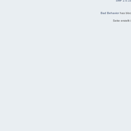
SMF 2.0.1
Bad Behavior
has blo
Seite erstell