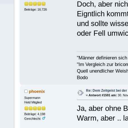
Doch, aber nich
Beiträge: 16.726
Eigntlich komm
und sollte wiss
oder Fell umwick
"Männer definieren sich
"Im Vergleich zur bricom
Quell unendlicher Weishe
Bodo
Re: Dem Zeitgeist bei der
phoenix
«
Antwort #1591 am:
30. Nov
Supermann
Held Mitglied
Ja, aber ohne B
Beiträge: 4.198
Warm, aber .. 
Geschlecht: