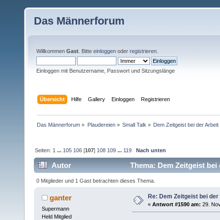
Das Männerforum
Willkommen
Gast
. Bitte
einloggen
oder
registrieren
.
Einloggen mit Benutzername, Passwort und Sitzungslänge
Übersicht
Hilfe
Gallery
Einloggen
Registrieren
Das Männerforum
»
Plaudereien
»
Small Talk
»
Dem Zeitgeist bei der Arbei
Seiten:
1
...
105
106
[
107
]
108
109
...
119
Nach unten
Autor
Thema: Dem Zeitgeist bei 
0 Mitglieder und 1 Gast betrachten dieses Thema.
Re: Dem Zeitgeist bei der
ganter
«
Antwort #1590 am:
29. Nov
Supermann
Held Mitglied