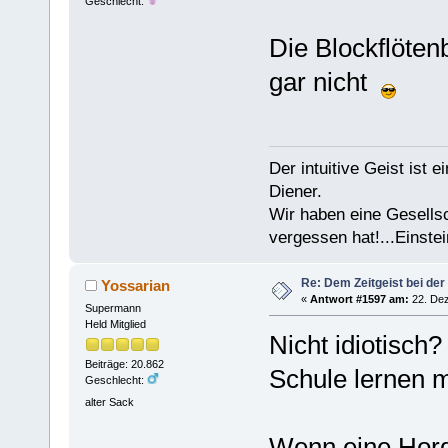
Geschlecht:
Die Blockflötenb
gar nicht
Der intuitive Geist ist 
Diener.
Wir haben eine Gesells
vergessen hat!...Einstei
Re: Dem Zeitgeist bei der
Yossarian
«
Antwort #1597 am:
22. Dez
Supermann
Held Mitglied
Nicht idiotisch?
Beiträge: 20.862
Schule lernen 
Geschlecht:
alter Sack
Wenn eine Horde