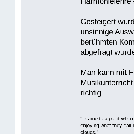
Harmonielehre? 
Gesteigert wur
unsinnige Ausw
berühmten Komp
abgefragt wurde
Man kann mit F
Musikunterricht
richtig.
"I came to a point where
enjoying what they call l
clouds."