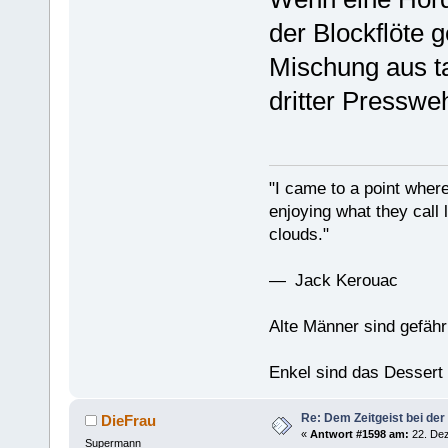
der Blockflöte g
Mischung aus t
dritter Pressw
"I came to a point where
enjoying what they call l
clouds."
— Jack Kerouac
Alte Männer sind gefähr
Enkel sind das Dessert
Re: Dem Zeitgeist bei der
DieFrau
«
Antwort #1598 am:
22. Dez
Supermann