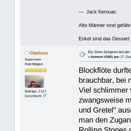
— Jack Kerouac
Alte Männer sind gefähr
Enkel sind das Dessert
Re: Dem Zeitgeist bei der
Gianluca
«
Antwort #1601 am:
27. Dez
Supermann
Held Mitglied
Blockflöte durf
brauchbar, bei 
Viel schlimmer 
Beiträge: 2.517
Geschlecht:
zwangsweise mi
und Gretel" au
man den Zugang
Rolling Stones 