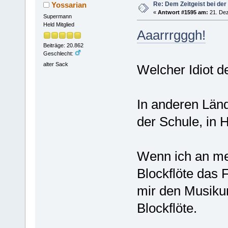
Re: Dem Zeitgeist bei der
Yossarian
«
Antwort #1595 am:
21. Dez
Supermann
Held Mitglied
Aaarrrgggh!
Beiträge: 20.862
Geschlecht:
alter Sack
Welcher Idiot de
In anderen Län
der Schule, in 
Wenn ich an me
Blockflöte das F
mir den Musikun
Blockflöte.