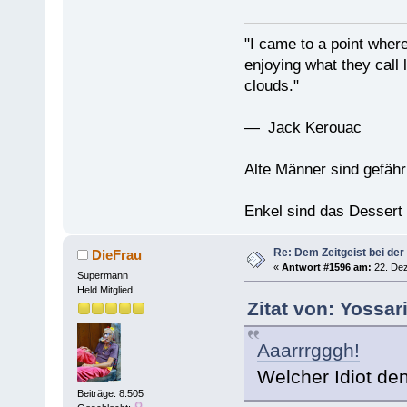
"I came to a point where
enjoying what they call l
clouds."
— Jack Kerouac
Alte Männer sind gefähr
Enkel sind das Dessert
Re: Dem Zeitgeist bei der
DieFrau
«
Antwort #1596 am:
22. Dez
Supermann
Held Mitglied
Zitat von: Yossa
Aaarrrgggh!
Welcher Idiot den
Beiträge: 8.505