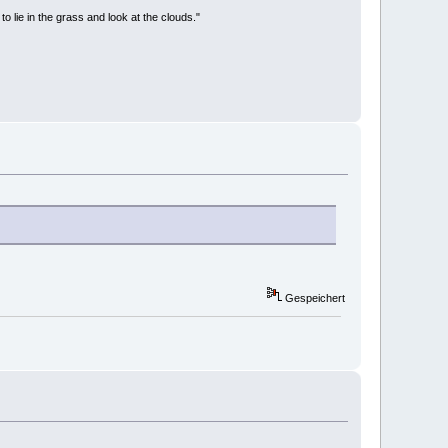
to lie in the grass and look at the clouds."
Gespeichert