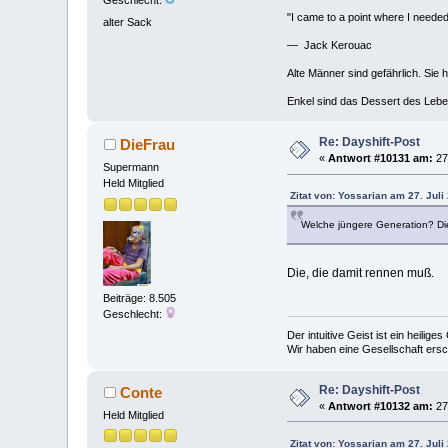
Geschlecht:
"I came to a point where I needed 
alter Sack
— Jack Kerouac
Alte Männer sind gefährlich. Sie 
Enkel sind das Dessert des Lebe
Re: Dayshift-Post
DieFrau
«
Antwort #10131 am:
27.
Supermann
Held Mitglied
Zitat von: Yossarian am 27. Juli
Welche jüngere Generation? Die
Die, die damit rennen muß.
Beiträge: 8.505
Geschlecht:
Der intuitive Geist ist ein heilig
Wir haben eine Gesellschaft ers
Re: Dayshift-Post
Conte
«
Antwort #10132 am:
27.
Held Mitglied
Zitat von: Yossarian am 27. Juli