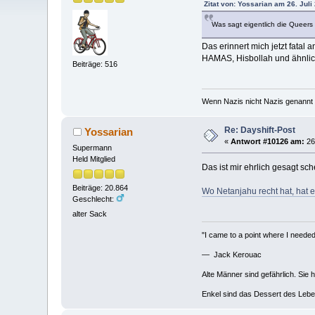
Zitat von: Yossarian am 26. Juli
Was sagt eigentlich die Queers
Das erinnert mich jetzt fata
HAMAS, Hisbollah und ähnli
Beiträge: 516
Wenn Nazis nicht Nazis genannt 
Re: Dayshift-Post
Yossarian
«
Antwort #10126 am:
26.
Supermann
Held Mitglied
Das ist mir ehrlich gesagt sc
Beiträge: 20.864
Wo Netanjahu recht hat, hat e
Geschlecht:
alter Sack
"I came to a point where I needed 
— Jack Kerouac
Alte Männer sind gefährlich. Sie 
Enkel sind das Dessert des Lebe