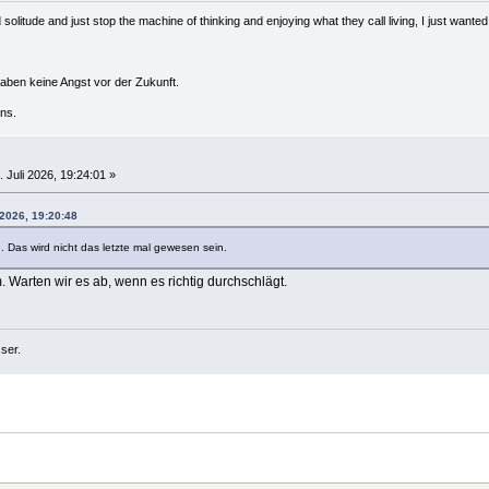
solitude and just stop the machine of thinking and enjoying what they call living, I just wanted 
haben keine Angst vor der Zukunft.
ns.
 Juli 2026, 19:24:01 »
 2026, 19:20:48
n. Das wird nicht das letzte mal gewesen sein.
 Warten wir es ab, wenn es richtig durchschlägt.
ser.