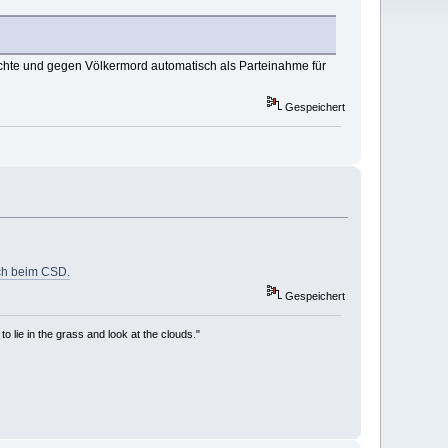
echte und gegen Völkermord automatisch als Parteinahme für
Gespeichert
uch beim CSD.
Gespeichert
to lie in the grass and look at the clouds."