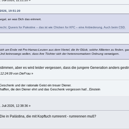
 2026, 19:51:20
ßegal, an was Dich das erinnert.
recht: Queers for Palestine – das ist wie Chicken for KFC – eine Anbiederung. Auch beim CSD.
h am Ende mit Pro-Hamas-Leuten aus dem Viertel, die ihr Glück, solche Alliierten zu finden, gar n
Und keineswegs wollen, dass ihre Töchter sich der heteronormativen Ordnung
verweigern.
stimmen, aber es wird leider vergessen, dass die jungere Generation anders gestim
, 12:24:09 von DieFrau
»
es Geschenk und der rationale Geist ein treuer Diener.
cha
f
fen, die den Diener ehrt und das Geschenk vergessen hat!...Einstein
 Juli 2026, 12:38:36 »
ie in Palästina, die mit Kopftuch rumrennt - rumrennen muß?