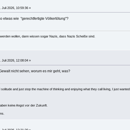
 Juli 2026, 10:59:36 »
 so etwas wie "gerechtfertigte Völkertötung"?
werden wollen, dann wissen sogar Nazis, dass Nazis Scheiße sind.
 Juli 2026, 12:08:04 »
r Gewalt nicht sehen, worum es mir geht, was?
solitude and just stop the machine of thinking and enjoying what they call living, I just wanted 
haben keine Angst vor der Zukunft.
ns.
 Juli 2026, 12:21:20 »