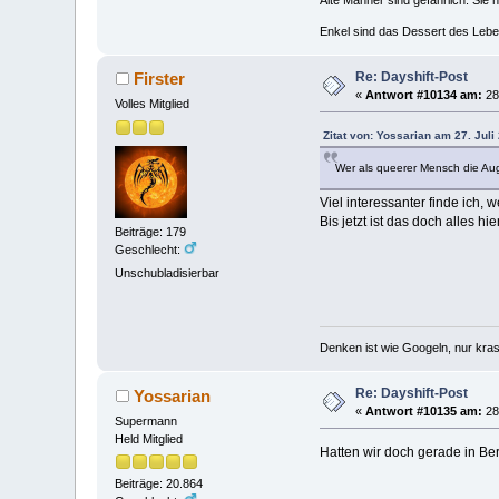
Enkel sind das Dessert des Lebe
Re: Dayshift-Post
Firster
«
Antwort #10134 am:
28.
Volles Mitglied
Zitat von: Yossarian am 27. Juli
Wer als queerer Mensch die Aug
Viel interessanter finde ich,
Bis jetzt ist das doch alles hi
Beiträge: 179
Geschlecht:
Unschubladisierbar
Denken ist wie Googeln, nur kras
Re: Dayshift-Post
Yossarian
«
Antwort #10135 am:
28.
Supermann
Held Mitglied
Hatten wir doch gerade in Ber
Beiträge: 20.864