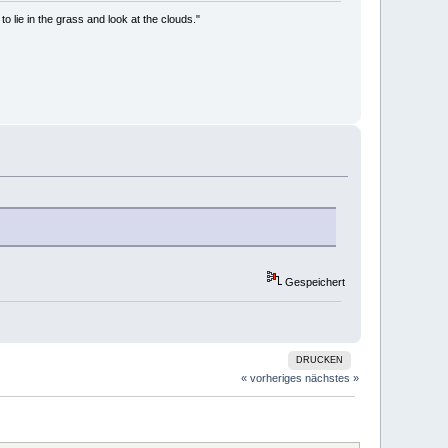
to lie in the grass and look at the clouds."
Gespeichert
DRUCKEN
« vorheriges
nächstes »