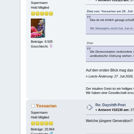
Supermann
Held Mitglied
Zitat von: Yossarian am 26. Juli
Das ist mir ehrlich gesagt schei
Wo Netanjahu recht hat, hat er 
Beiträge: 8.505
Zitat
Geschlecht:
Die Demonstration verbündete sic
antilesbische Ordnung stehen. 
Auf den ersten Blick mag das 
«
Letzte Änderung: 27. Juli 2026
Der intuitive Geist ist ein heilig
Wir haben eine Gesellschaft ers
Re: Dayshift-Post
Yossarian
«
Antwort #10130 am:
27.
Supermann
Held Mitglied
Welche jüngere Generation? D
Beiträge: 20.864