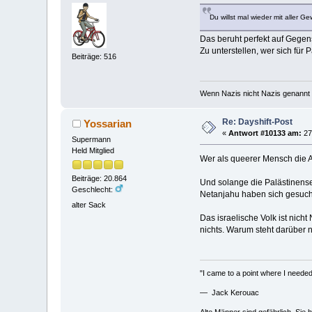
Du willst mal wieder mit aller G
Das beruht perfekt auf Gegens
Zu unterstellen, wer sich für 
Beiträge: 516
Wenn Nazis nicht Nazis genannt 
Re: Dayshift-Post
Yossarian
«
Antwort #10133 am:
27.
Supermann
Held Mitglied
Wer als queerer Mensch die A
Beiträge: 20.864
Und solange die Palästinense
Geschlecht:
Netanjahu haben sich gesucht
alter Sack
Das israelische Volk ist nic
nichts. Warum steht darüber 
"I came to a point where I needed 
— Jack Kerouac
Alte Männer sind gefährlich. Sie 