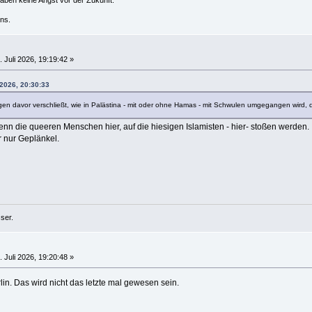
ns.
 Juli 2026, 19:19:42 »
 2026, 20:30:33
en davor verschließt, wie in Palästina - mit oder ohne Hamas - mit Schwulen umgegangen wird, d
 wenn die queeren Menschen hier, auf die hiesigen Islamisten - hier- stoßen werden.
er nur Geplänkel.
ser.
 Juli 2026, 19:20:48 »
lin. Das wird nicht das letzte mal gewesen sein.