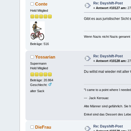
Re: Dayshift-Post
Conte
«
Antwort #10127 am:
27.
Held Mitglied
Gibt es aus juristischer Sicht
Wenn Nazis nicht Nazis genannt 
Beiträge: 516
Re: Dayshift-Post
Yossarian
«
Antwort #10128 am:
27.
Supermann
Held Mitglied
Du willst mal wieder mit alle
Beiträge: 20.864
Geschlecht:
"I came to a point where I needed 
alter Sack
— Jack Kerouac
Alte Männer sind gefährlich. Sie 
Enkel sind das Dessert des Lebe
Re: Dayshift-Post
DieFrau
«
Antwort #10129 am:
27.