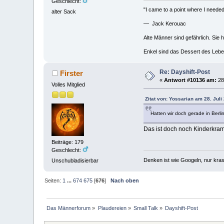
Geschlecht:
"I came to a point where I needed 
alter Sack
— Jack Kerouac
Alte Männer sind gefährlich. Sie 
Enkel sind das Dessert des Lebe
Re: Dayshift-Post
Firster
«
Antwort #10136 am:
28.
Volles Mitglied
Zitat von: Yossarian am 28. Juli
Hatten wir doch gerade in Berli
Das ist doch noch Kinderkram.
Beiträge: 179
Geschlecht:
Denken ist wie Googeln, nur kras
Unschubladisierbar
Seiten:
1
...
674
675
[
676
]
Nach oben
Das Männerforum
»
Plaudereien
»
Small Talk
»
Dayshift-Post