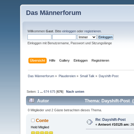
Das Männerforum
Willkommen
Gast
. Bitte
einloggen
oder
registrieren
.
Einloggen mit Benutzername, Passwort und Sitzungslänge
Übersicht
Hilfe
Gallery
Einloggen
Registrieren
Das Männerforum
»
Plaudereien
»
Small Talk
»
Dayshift-Post
Seiten:
1
...
674
675
[
676
]
Nach unten
Autor
Thema: Dayshift-Post (
0 Mitglieder und 2 Gäste betrachten dieses Thema.
Re: Dayshift-Post
Conte
«
Antwort #10125 am:
26.
Held Mitglied