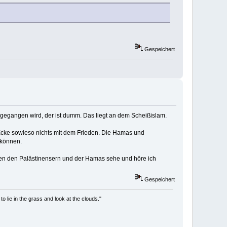
Gespeichert
mgegangen wird, der ist dumm. Das liegt an dem Scheißislam.
 Ecke sowieso nichts mit dem Frieden. Die Hamas und
 können.
schen den Palästinensern und der Hamas sehe und höre ich
Gespeichert
to lie in the grass and look at the clouds."