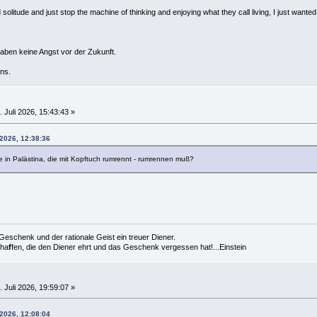
solitude and just stop the machine of thinking and enjoying what they call living, I just wanted 
haben keine Angst vor der Zukunft.
ns.
 Juli 2026, 15:43:43 »
 2026, 12:38:36
 in Palästina, die mit Kopftuch rumrennt - rumrennen muß?
es Geschenk und der rationale Geist ein treuer Diener.
cha
f
fen, die den Diener ehrt und das Geschenk vergessen hat!...Einstein
 Juli 2026, 19:59:07 »
 2026, 12:08:04