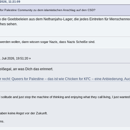
 2026, 11:21:09
 for Palestine Community zu dem islamistischen Anschlag auf den CSD?
l an die Goebbeleien aus dem Nethanjahu-Lager, die jedes Eintreten für Menschenr
ches sehen.
werden wollen, dann wissen sogar Nazis, dass Nazis Scheiße sind.
 Juli 2026, 19:51:20 »
heißegal, an was Dich das erinnert.
r recht: Queers for Palestine – das ist wie Chicken for KFC – eine Anbiederung. A
solitude and just stop the machine of thinking and enjoying what they call living, I just wanted 
haben keine Angst vor der Zukunft.
ns.