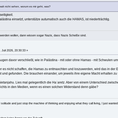
ewalt nicht sehen, worum es mir geht, was?
eitigkeit.
Palästina einsetzt, unterstütze autumatisch auch die HAMAS, ist niederträchtig.
werden wollen, dann wissen sogar Nazis, dass Nazis Scheiße sind.
 Juli 2026, 20:30:33 »
ugen davor verschließt, wie in Palästina - mit oder ohne Hamas - mit Schwulen u
r es nicht schaffen, die Hamas zu entmaxchten und loszuwerden, wird das in der
 und gefunden. Die brauchen einander, um jeweils ihre eigene Macht erhalten zu
ht Netanjahu. Lies mal gelegentlich die Haʾaretz. Aber von einem Unterschied zwi
nichts in den Medien, wenn es einen solchen Widerstand denn gäbe?
solitude and just stop the machine of thinking and enjoying what they call living, I just wanted 
haben keine Angst vor der Zukunft.