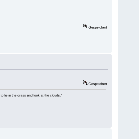
Gespeichert
Gespeichert
to lie in the grass and look at the clouds."