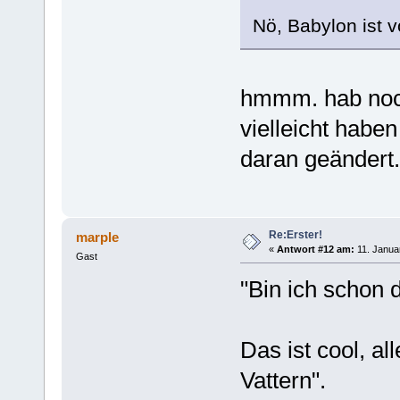
Nö, Babylon ist v
hmmm. hab noch
vielleicht habe
daran geändert.
Re:Erster!
marple
«
Antwort #12 am:
11. Janua
Gast
"Bin ich schon d
Das ist cool, a
Vattern".