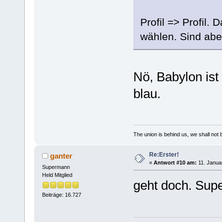
Profil => Profil.
wählen. Sind aber
Nö, Babylon ist
blau.
The union is behind us, we shall not
Re:Erster!
ganter
«
Antwort #10 am:
11. Janua
Supermann
Held Mitglied
geht doch. Supe
Beiträge: 16.727