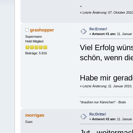
.
«
Letzte Änderung: 07. Oktober 2010
Re:Erster!
grashopper
«
Antwort #1 am:
11. Januar 
Supermann
Held Mitglied
Viel Erfolg wü
Beiträge: 5.816
schön, wenn di
Habe mir gerad
«
Letzte Änderung: 11. Januar 2010,
"draußen nur Kännchen" - Bodo
Re:Dritte!
morrigan
«
Antwort #2 am:
11. Januar 
Gast
Jut - weitermac