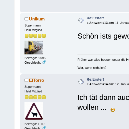
Re:Erster!
Unikum
«
Antwort #13 am:
11. Janua
Supermann
Held Mitglied
Schön ists gewo
Beiträge: 3.696
Früher war alles besser, sogar die 
Geschlecht:
Wer, wenn nicht ich?
Re:Erster!
ElTorro
«
Antwort #14 am:
12. Janua
Supermann
Held Mitglied
Ich tät dann a
wollen ...
Beiträge: 1.112
Geschlecht: