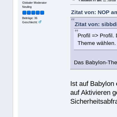
«
Antwort #7 am:
11. Januar 
Globaler Moderator
Neuling
Zitat von: NOP a
Beiträge: 36
Geschlecht:
Zitat von: sibb
Profil => Profil
Theme wählen. S
Das Babylon-Th
Ist auf Babylon 
auf Aktivieren g
Sicherheitsabfr