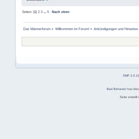
Seiten: [
1
]
2
3
...
5
Nach oben
Das Männerforum
»
Willkommen im Forum!
»
Ankündigungen und Hinweise
SMF 2.0.1
Bad Behavior
has blo
Seite erstell