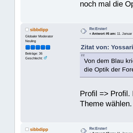
noch mal die Op
Re:Erster!
sibbdipp
«
Antwort #6 am:
11. Januar 
Globaler Moderator
Neuling
Zitat von: Yossar
Beiträge: 36
Geschlecht:
Von dem Blau kr
die Optik der For
Profil => Profil
Theme wählen. S
Re:Erster!
sibbdipp