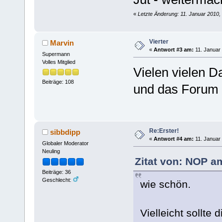
«
Letzte Änderung: 11. Januar 2010,
Vierter
Marvin
«
Antwort #3 am:
11. Januar 
Supermann
Volles Mitglied
Vielen vielen D
Beiträge: 108
und das Forum w
Re:Erster!
sibbdipp
«
Antwort #4 am:
11. Januar 
Globaler Moderator
Neuling
Zitat von: NOP a
Beiträge: 36
Geschlecht:
wie schön.
Vielleicht sollte