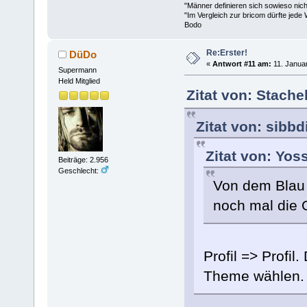
"Männer definieren sich sowieso nic
"Im Vergleich zur bricom dürfte jede 
Bodo
Re:Erster!
DüDo
«
Antwort #11 am:
11. Januar
Supermann
Held Mitglied
Zitat von: Stache
Zitat von: sibb
Zitat von: Yos
Beiträge: 2.956
Geschlecht:
Von dem Blau
noch mal die O
Profil => Profil
Theme wählen. S