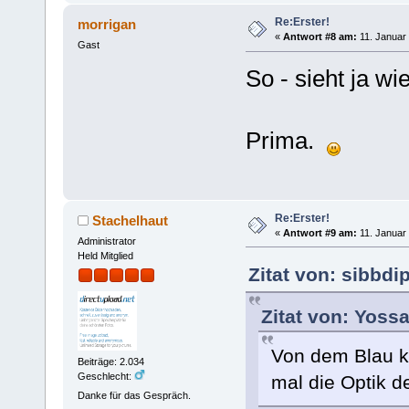
Re:Erster!
morrigan
«
Antwort #8 am:
11. Januar 
Gast
So - sieht ja w
Prima.
Re:Erster!
Stachelhaut
«
Antwort #9 am:
11. Januar 
Administrator
Held Mitglied
Zitat von: sibbdi
Zitat von: Yoss
Von dem Blau k
Beiträge: 2.034
Geschlecht:
mal die Optik d
Danke für das Gespräch.