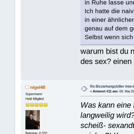
in Ruhe lasse und
Ich hatte die naiv
in einer ähnliche
genau auf dem g
Selbst wenn sich
warum bist du 
des sex? einen 
Re:Beziehungskiller Inter
nigel48
«
Antwort #11 am:
09. Mai 20
Supermann
Held Mitglied
Was kann eine f
langweilig wird
scheiß- sexandt
Beiträge: 6.332