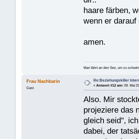
haare färben, 
wenn er darauf n
amen.
Man fährt an den See, um zu schwim
Re:Beziehungskiller Inter
Frau Nachbarin
«
Antwort #12 am:
09. Mai 20
Gast
Also. Mir stock
projeziere das n
gleich seid", ic
dabei, der tatsä