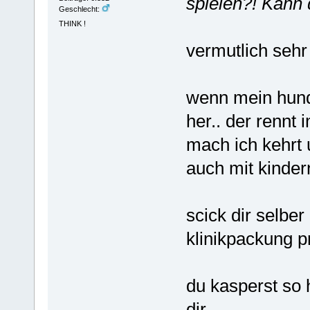
spielen?! Kann 
Geschlecht:
THINK !
vermutlich sehr
wenn mein hund
her.. der rennt 
mach ich kehrt 
auch mit kinder
scick dir selbe
klinikpackung p
du kasperst so 
dir..