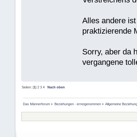
Alles andere is
praktizierende 
Sorry, aber da h
vergangene tolle
Seiten: [
1
]
2
3
4
Nach oben
Das Männerforum
»
Beziehungen - ernstgenommen
»
Allgemeine Beziehun