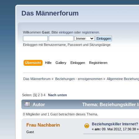
Das Männerforum
Willkommen
Gast
. Bitte
einloggen
oder
registrieren
.
Einloggen mit Benutzername, Passwort und Sitzungslänge
Übersicht
Hilfe
Gallery
Einloggen
Registrieren
Das Männerforum
»
Beziehungen - ernstgenommen
»
Allgemeine Beziehun
Seiten: [
1
]
2
3
4
Nach unten
Autor
Thema: Beziehungskiller I
0 Mitglieder und 1 Gast betrachten dieses Thema.
Beziehungskiller Internet?
Frau Nachbarin
«
am:
09. Mai 2012, 17:36:38 »
Gast