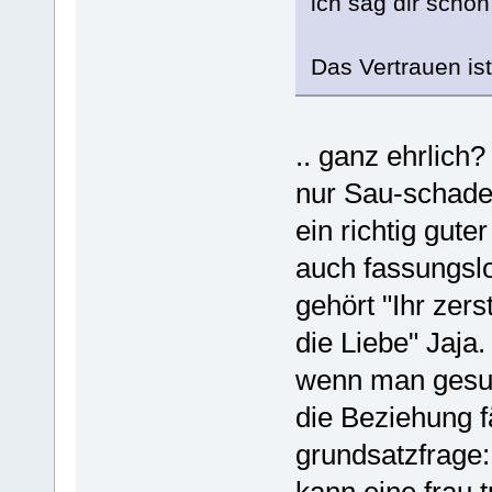
ich sag dir scho
Das Vertrauen is
.. ganz ehrlich?
nur Sau-schade.
ein richtig gut
auch fassungslo
gehört "Ihr zer
die Liebe" Jaja
wenn man gesund
die Beziehung f
grundsatzfrage
kann eine frau 