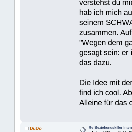
verstehst du mic
hab ich mich a
seinem SCHWANZ
zusammen. Auf 
"Wegen dem gan
gesagt sein: er 
das dazu.
Die Idee mit de
find ich cool. A
Alleine für das
Re:Beziehungskiller Inter
DüDo