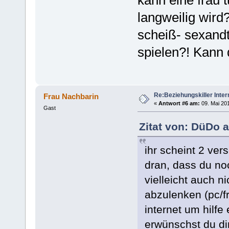
langweilig wird
scheiß- sexandt
spielen?! Kann 
Re:Beziehungskiller Inter
Frau Nachbarin
«
Antwort #6 am:
09. Mai 201
Gast
Zitat von: DüDo a
ihr scheint 2 ver
dran, dass du no
vielleicht auch ni
abzulenken (pc/f
internet um hilfe
erwünschst du di