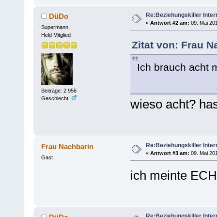
Re:Beziehungskiller Inter
DüDo
«
Antwort #2 am:
09. Mai 201
Supermann
Held Mitglied
Zitat von: Frau N
Ich brauch acht 
Beiträge: 2.956
Geschlecht:
wieso acht? ha
Re:Beziehungskiller Inter
Frau Nachbarin
«
Antwort #3 am:
09. Mai 201
Gast
ich meinte ECHT
Re:Beziehungskiller Inter