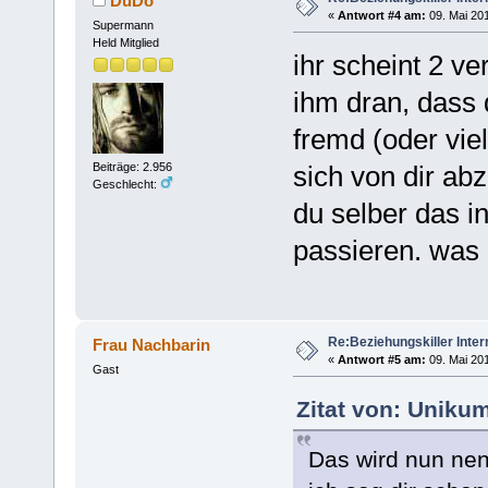
DüDo
«
Antwort #4 am:
09. Mai 201
Supermann
Held Mitglied
ihr scheint 2 v
ihm dran, dass 
fremd (oder viel
sich von dir ab
Beiträge: 2.956
Geschlecht:
du selber das in
passieren. was
Re:Beziehungskiller Inter
Frau Nachbarin
«
Antwort #5 am:
09. Mai 201
Gast
Zitat von: Uniku
Das wird nun nen