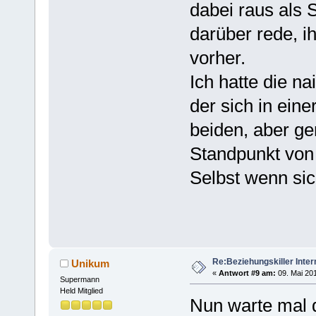
dabei raus als St
darüber rede, ih
vorher.
Ich hatte die na
der sich in eine
beiden, aber g
Standpunkt von 
Selbst wenn sic
Re:Beziehungskiller Inter
Unikum
«
Antwort #9 am:
09. Mai 201
Supermann
Held Mitglied
Nun warte mal d