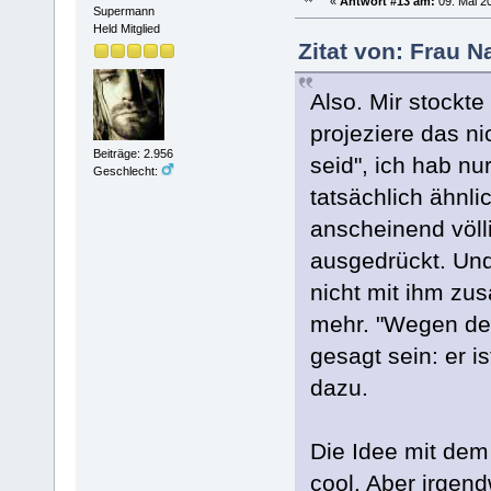
«
Antwort #13 am:
09. Mai 20
Supermann
Held Mitglied
Zitat von: Frau N
Also. Mir stockt
projeziere das nic
Beiträge: 2.956
seid", ich hab nur
Geschlecht:
tatsächlich ähnli
anscheinend völli
ausgedrückt. Un
nicht mit ihm zu
mehr. "Wegen dem
gesagt sein: er i
dazu.
Die Idee mit dem
cool. Aber irgend