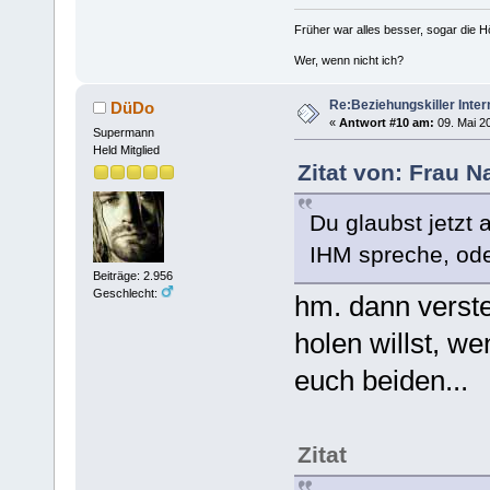
Früher war alles besser, sogar die 
Wer, wenn nicht ich?
Re:Beziehungskiller Inter
DüDo
«
Antwort #10 am:
09. Mai 20
Supermann
Held Mitglied
Zitat von: Frau N
Du glaubst jetzt a
IHM spreche, ode
Beiträge: 2.956
Geschlecht:
hm. dann verste
holen willst, w
euch beiden...
Zitat