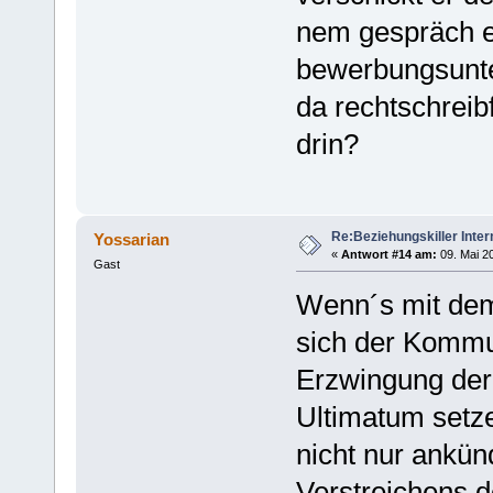
nem gespräch e
bewerbungsunter
da rechtschreibf
drin?
Re:Beziehungskiller Inter
Yossarian
«
Antwort #14 am:
09. Mai 20
Gast
Wenn´s mit dem
sich der Kommu
Erzwingung der
Ultimatum setz
nicht nur ankün
Verstreichens 