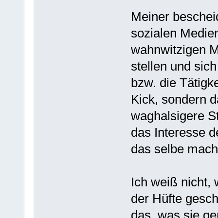
Meiner bescheid
sozialen Medien:
wahnwitzigen Mo
stellen und sic
bzw. die Tätigk
Kick, sondern 
waghalsigere St
das Interesse 
das selbe mach
Ich weiß nicht,
der Hüfte gesch
das, was sie g