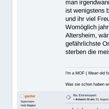
man irgendwann
ist wenigstens b
und ihr viel Fr
Womöglich jahr
Altersheim, wär
gefährlichste Or
sterben die mei
I'm a MOF ( Mean old fa
Was sie schon haben wo
Re: Extremsport
ganter
«
Antwort #2 am:
01. August 
Supermann
Held Mitglied