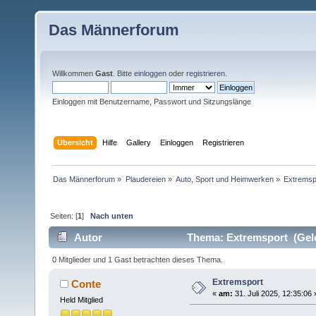
Das Männerforum
Willkommen
Gast
. Bitte
einloggen
oder
registrieren
.
Einloggen mit Benutzername, Passwort und Sitzungslänge
Übersicht
Hilfe
Gallery
Einloggen
Registrieren
Das Männerforum
»
Plaudereien
»
Auto, Sport und Heimwerken
»
Extremsp
Seiten: [
1
]
Nach unten
Autor
Thema: Extremsport (Gele
0 Mitglieder und 1 Gast betrachten dieses Thema.
Extremsport
Conte
«
am:
31. Juli 2025, 12:35:06 
Held Mitglied