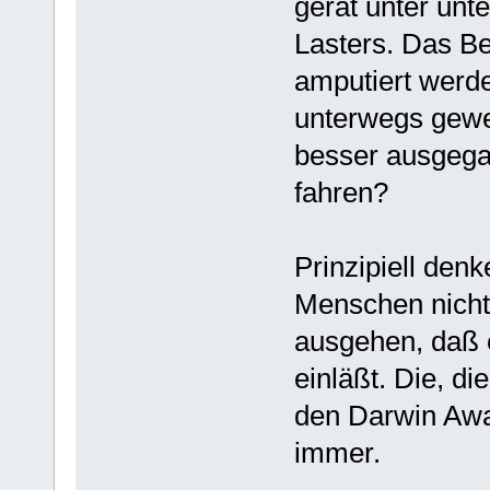
gerät unter unt
Lasters. Das Be
amputiert werd
unterwegs gewe
besser ausgegan
fahren?
Prinzipiell de
Menschen nichts
ausgehen, daß 
einläßt. Die, di
den Darwin Awa
immer.