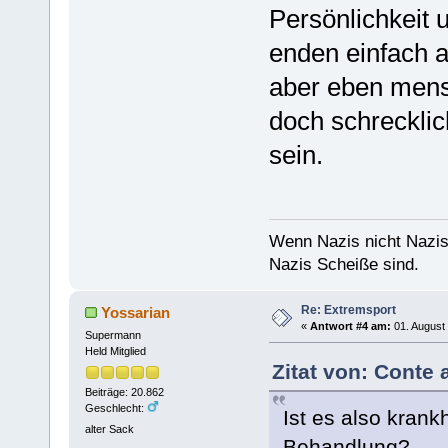
Persönlichkeit 
enden einfach a
aber eben mensc
doch schreckli
sein.
Wenn Nazis nicht Nazis
Nazis Scheiße sind.
Re: Extremsport
Yossarian
«
Antwort #4 am:
01. August 
Supermann
Held Mitglied
Zitat von: Conte 
Beiträge: 20.862
Geschlecht:
Ist es also krank
alter Sack
Behandlung?