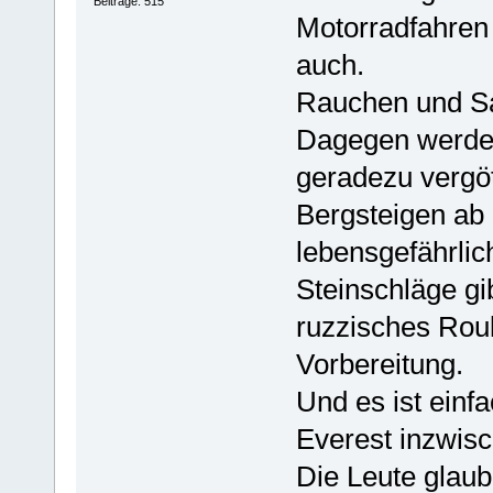
Beiträge: 515
Motorradfahren
auch.
Rauchen und Sa
Dagegen werden
geradezu vergöt
Bergsteigen ab
lebensgefährli
Steinschläge gib
ruzzisches Roul
Vorbereitung.
Und es ist einf
Everest inzwisc
Die Leute glaub