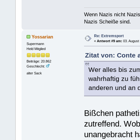
Wenn Nazis nicht Nazis
Nazis Scheiße sind.
Re: Extremsport
Yossarian
«
Antwort #9 am:
03. August 
Supermann
Held Mitglied
Zitat von: Conte 
Beiträge: 20.862
Geschlecht:
Wer alles bis zu
alter Sack
wahrhaftig zu füh
anderen und an d
Bißchen patheti
zutreffend. Wobe
unangebracht ha