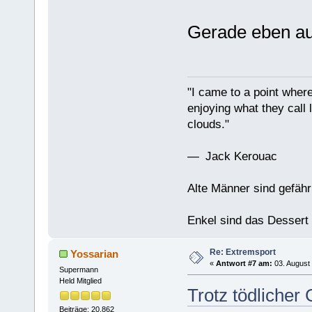
Gerade eben au
"I came to a point where
enjoying what they call l
clouds."
— Jack Kerouac
Alte Männer sind gefähr
Enkel sind das Dessert
Re: Extremsport
Yossarian
«
Antwort #7 am:
03. August 
Supermann
Held Mitglied
Trotz tödlicher
Beiträge: 20.862