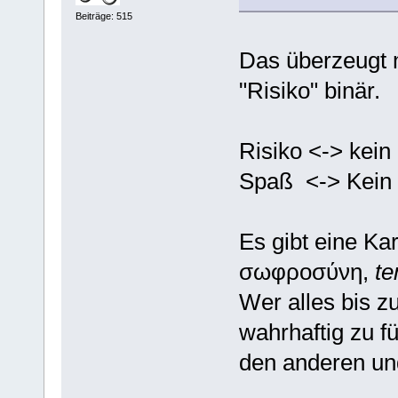
Beiträge: 515
Das überzeugt m
"Risiko" binär.
Risiko <-> kein
Spaß <-> Kein
Es gibt eine Kar
σωφροσύνη,
te
Wer alles bis 
wahrhaftig zu fü
den anderen und