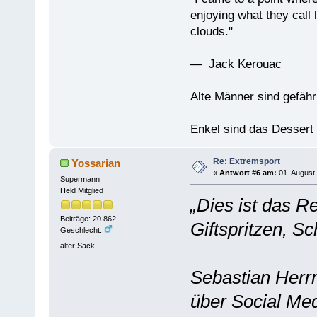
enjoying what they call l
clouds."
— Jack Kerouac
Alte Männer sind gefähr
Enkel sind das Dessert
Re: Extremsport
Yossarian
«
Antwort #6 am:
01. August 
Supermann
Held Mitglied
„Dies ist das Re
Beiträge: 20.862
Giftspritzen, Sc
Geschlecht:
alter Sack
Sebastian Herr
über Social Me