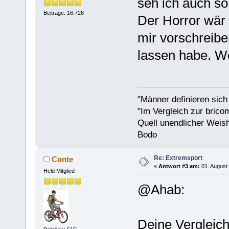
seh ich auch so
Beiträge: 16.726
Der Horror wär 
mir vorschreibe
lassen habe. Wei
"Männer definieren sich
"Im Vergleich zur bricom
Quell unendlicher Weishe
Bodo
Re: Extremsport
Conte
«
Antwort #3 am:
01. August 
Held Mitglied
@Ahab:
Deine Vergleich