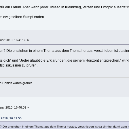
ür ein Forum. Aber wenn jeder Thread in Kleinkrieg, Witzen und Offtopic ausartet i
im ewig selben Sumpf enden.
uar 2010, 16:41:55 »
en? Die entstehen in einem Thema aus dem Thema heraus, verschieben ist da sinn
s dich" und "Jeder glaubt die Erklärungen, die seinem Horizont entsprechen." wirkl
zdisskussion zu prüfen.
ie Höhlen waren größer.
uar 2010, 16:46:09 »
 2010, 16:41:55
? Die entstehen in einem Thema aus dem Thema heraus, verschieben ist da sinnfrei damit zerrt