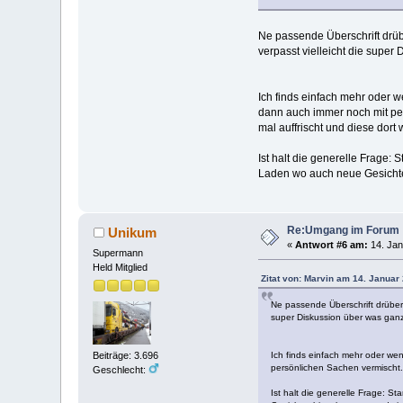
Ne passende Überschrift drübe
verpasst vielleicht die super
Ich finds einfach mehr oder 
dann auch immer noch mit per
mal auffrischt und diese dort w
Ist halt die generelle Frage:
Laden wo auch neue Gesicht
Re:Umgang im Forum
Unikum
«
Antwort #6 am:
14. Jan
Supermann
Held Mitglied
Zitat von: Marvin am 14. Januar
Ne passende Überschrift drüber u
super Diskussion über was ganz
Beiträge: 3.696
Ich finds einfach mehr oder we
persönlichen Sachen vermischt. 
Geschlecht:
Ist halt die generelle Frage: S