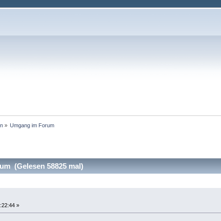
en
»
Umgang im Forum
m (Gelesen 58825 mal)
:22:44 »