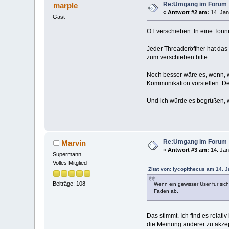
Re:Umgang im Forum
marple
«
Antwort #2 am:
14. Jan
Gast
OT verschieben. In eine Tonne 
Jeder Threaderöffner hat da
zum verschieben bitte.
Noch besser wäre es, wenn, w
Kommunikation vorstellen. D
Und ich würde es begrüßen, we
Re:Umgang im Forum
Marvin
«
Antwort #3 am:
14. Jan
Supermann
Volles Mitglied
Zitat von: lycopithecus am 14. 
Beiträge: 108
Wenn ein gewisser User für sic
Faden ab.
Das stimmt. Ich find es relat
die Meinung anderer zu akzep