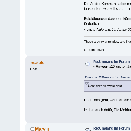
Die Art der Kommunikation m
funktioniert, wie soll sie dann 
Beleidigungen dagegen könnte
förderlich.
«
Letzte Änderung: 14. Januar 2
Those are my principles, and if you
Groucho Marx
Re:Umgang im Forum
marple
«
Antwort #10 am:
14. Ja
Gast
Zitat von: ElTorro am 14. Januar
Geht aber hier wohl nicht ...
Doch, das geht, wenn du die S
Ich bin auch dafür, Die Meld
Re:Umgang im Forum
Marvin