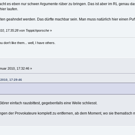
acht es eben nur schwer Argumente rüber zu bringen. Das ist aber im RL genau d
hier laufen.
n geahndet werden. Das dürfte machbar sein. Man muss natürlich hier einen Puffe
010, 17:35:28 von Teppichporsche
»
 don't like them... well, I have others.
nuar 2010, 17:32:46 »
 2010, 17:29:46
törer einfach rausbittest, gegebenfalls eine Weile schliesst.
ungen der Provokateure komplett zu entfernen, ab dem Moment, wo sie thematisch n