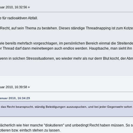
uar 2010, 16:32:56 »
für radioaktiven Abfall.
s Recht, auf sein Thema zu bestehen. Dieses ständige Threadnapping ist zum Kot
ie bereits mehrfach vorgeschlagen, im persönlichen Bereich einmal die Streitende
er Thread darf dann meinetwegen auch endlos werden. Hauptsache, man sieht ihn 
nn in solchen Stresssituationen, wo wieder mehr als nur derrr Blut kocht, der Abm
uar 2010, 16:39:58 »
Januar 2010, 16:34:29
h das Recht beansprucht, ständig Beleidigungen auszuspucken, und bei jeder Gegenwehr sofort z
iv lächerlich wie hier manche "diskutieren" und unbedingt Recht haben müssen. So 
tieren bzw. einfach stehen zu lassen.