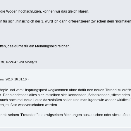
die Wogen hochschlugen, können wir das gleich klären.
 für sich, hinsichtlich der 3. würd ich dann differenzieren zwischen dem "normal
fen, das dürfte für ein Meinungsbild reichen.
010, 16:24:41 von Moody
»
uar 2010, 16:31:10 »
fftopic und vom Ursprungspost wegkommen ohne dafür nen neuen Thread zu eröff
en. Dann endet das alles hier im selben sich kennenden, Scherzenden, stichelnden
 auch noch mal neue Leute dazustoßen sollen und man irgendwie wieder wirklich ü
llen, muß so was verschoben werden.
 hier mit seinen "Freunden" die ewigselben Meinungen austauschen oder sich auf