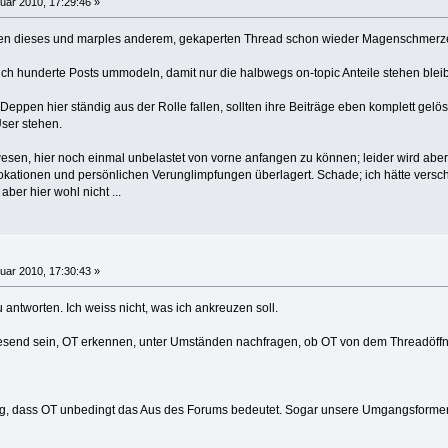
uar 2010, 17:29:46 »
en dieses und marples anderem, gekaperten Thread schon wieder Magenschmerz
äglich hunderte Posts ummodeln, damit nur die halbwegs on-topic Anteile stehen bl
eppen hier ständig aus der Rolle fallen, sollten ihre Beiträge eben komplett gel
User stehen.
esen, hier noch einmal unbelastet von vorne anfangen zu können; leider wird ab
kationen und persönlichen Verunglimpfungen überlagert. Schade; ich hätte versch
ber hier wohl nicht ...
uar 2010, 17:30:43 »
 antworten. Ich weiss nicht, was ich ankreuzen soll.
esend sein, OT erkennen, unter Umständen nachfragen, ob OT von dem Threadöffn
ng, dass OT unbedingt das Aus des Forums bedeutet. Sogar unsere Umgangsformen (s