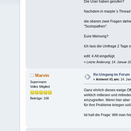
Die User haben gerufen?
Nachdem in marple´s Thread 
die oberen zwei Fragen stehen
"Soziopathen".
Eure Meinung?
Ich lass die Umfrage 2 Tage of
edit: 4.Alt eingefügt.
«
Letzte Änderung: 14. Januar 2
Re:Umgang im Forum
Marvin
«
Antwort #1 am:
14. Jan
Supermann
Volles Mitglied
Ganz ehrlich dieses ewige O
wirklich mitlesen und mitred
Beiträge: 108
einzugreifen. Wenn hier aber
für ihre Probleme kriegen so
Ist halt die Frage: Will man