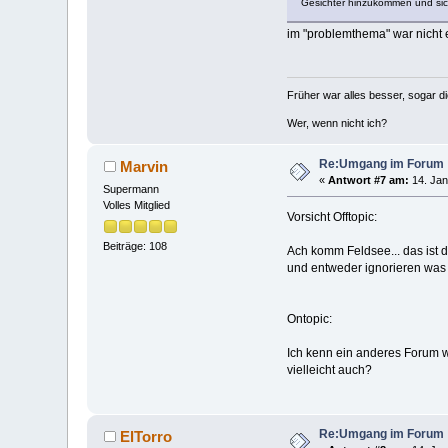
Gesichter hinzukommen und sic
im "problemthema" war nicht e
Früher war alles besser, sogar d
Wer, wenn nicht ich?
Re:Umgang im Forum
Marvin
«
Antwort #7 am:
14. Jan
Supermann
Volles Mitglied
Vorsicht Offtopic:
Beiträge: 108
Ach komm Feldsee... das ist 
und entweder ignorieren was d
Ontopic:
Ich kenn ein anderes Forum wo
vielleicht auch?
Re:Umgang im Forum
ElTorro