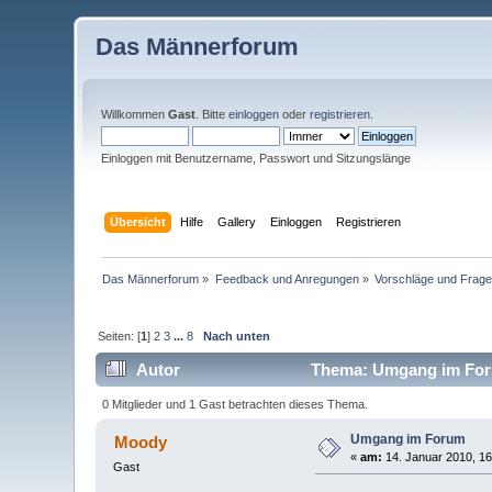
Das Männerforum
Willkommen
Gast
. Bitte
einloggen
oder
registrieren
.
Einloggen mit Benutzername, Passwort und Sitzungslänge
Übersicht
Hilfe
Gallery
Einloggen
Registrieren
Das Männerforum
»
Feedback und Anregungen
»
Vorschläge und Frag
Seiten: [
1
]
2
3
...
8
Nach unten
Autor
Thema: Umgang im Foru
0 Mitglieder und 1 Gast betrachten dieses Thema.
Umgang im Forum
Moody
«
am:
14. Januar 2010, 16
Gast