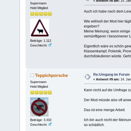
«
Antwort #8 am:
14. Jan
Supermann
Held Mitglied
Auch ich habe nach dem Les
Wie will/soll der Mod hier t
ergeben?
Meine Meinung: wenn einige D
vernünftigerer / besonnener 
Beiträge: 1.112
Geschlecht:
Eigentlich wäre es schön gew
Klassenkampf, Polemik, Provo
durchdiskutieren würde. Geht a
Re:Umgang im Forum
Teppichporsche
«
Antwort #9 am:
14. Jan
Supermann
Held Mitglied
Kann nicht auf die Umfrage zu
Der Mod müsste also oft anw
Das ist eine menge Arbeit.
Ich bin auch nicht der Meinu
Beiträge: 3.332
so schädlich.
Geschlecht: