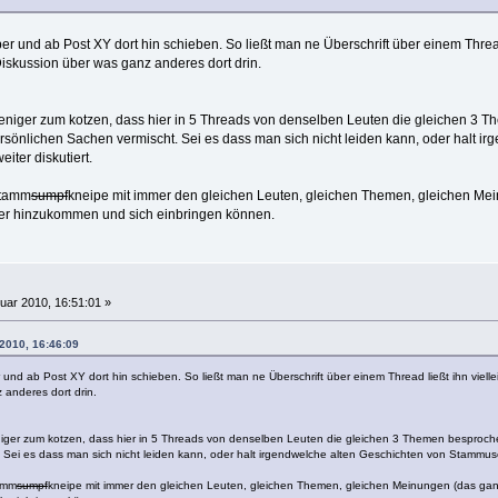
r und ab Post XY dort hin schieben. So ließt man ne Überschrift über einem Thread l
 Diskussion über was ganz anderes dort drin.
weniger zum kotzen, dass hier in 5 Threads von denselben Leuten die gleichen 3 T
sönlichen Sachen vermischt. Sei es dass man sich nicht leiden kann, oder halt 
eiter diskutiert.
 Stamm
sumpf
kneipe mit immer den gleichen Leuten, gleichen Themen, gleichen Me
er hinzukommen und sich einbringen können.
uar 2010, 16:51:01 »
 2010, 16:46:09
nd ab Post XY dort hin schieben. So ließt man ne Überschrift über einem Thread ließt ihn vielleich
 anderes dort drin.
niger zum kotzen, dass hier in 5 Threads von denselben Leuten die gleichen 3 Themen besproche
Sei es dass man sich nicht leiden kann, oder halt irgendwelche alten Geschichten von Stammusern
tamm
sumpf
kneipe mit immer den gleichen Leuten, gleichen Themen, gleichen Meinungen (das g