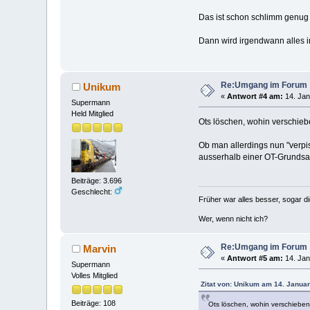
Das ist schon schlimm genug f
Dann wird irgendwann alles 
Re:Umgang im Forum
Unikum
«
Antwort #4 am:
14. Jan
Supermann
Held Mitglied
Ots löschen, wohin verschieb
Ob man allerdings nun "verpis
ausserhalb einer OT-Grundsat
Beiträge: 3.696
Geschlecht:
Früher war alles besser, sogar d
Wer, wenn nicht ich?
Re:Umgang im Forum
Marvin
«
Antwort #5 am:
14. Jan
Supermann
Volles Mitglied
Zitat von: Unikum am 14. Januar
Beiträge: 108
Ots löschen, wohin verschieben