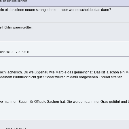
h einbringen können.
in ot das einen neuen strang lohnte.... aber wer netscheidet das dann?
ie Höhlen waren größer.
uar 2010, 17:21:02 »
doch lächerlich. Du weißt genau wie Marple das gemeint hat. Das ist ja schon ein
einem Blutdruck nicht gut tut oder weiter im dafür vorgesehen Thread streiten.
 man nen Button für Offtopic Sachen hat. Die werden dann nur Grau geführt und bei