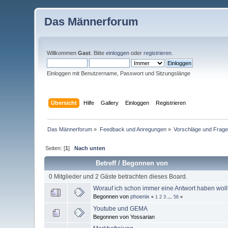
Das Männerforum
Willkommen
Gast
. Bitte
einloggen
oder
registrieren
.
Einloggen mit Benutzername, Passwort und Sitzungslänge
Übersicht
Hilfe
Gallery
Einloggen
Registrieren
Das Männerforum
»
Feedback und Anregungen
»
Vorschläge und Frag
Seiten: [
1
]
Nach unten
Betreff
/
Begonnen von
0 Mitglieder und 2 Gäste betrachten dieses Board.
Worauf ich schon immer eine Antwort haben wollt
Begonnen von
phoenix
«
1
2
3
...
56
»
Youtube und GEMA
Begonnen von Yossarian