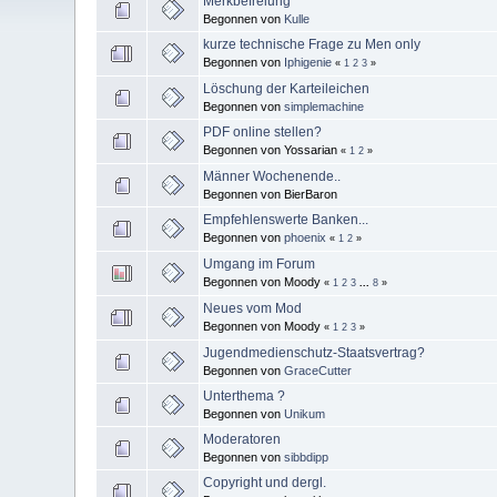
Merkbefreiung
Begonnen von
Kulle
kurze technische Frage zu Men only
Begonnen von
Iphigenie
«
1
2
3
»
Löschung der Karteileichen
Begonnen von
simplemachine
PDF online stellen?
Begonnen von Yossarian
«
1
2
»
Männer Wochenende..
Begonnen von BierBaron
Empfehlenswerte Banken...
Begonnen von
phoenix
«
1
2
»
Umgang im Forum
Begonnen von Moody
«
1
2
3
...
8
»
Neues vom Mod
Begonnen von Moody
«
1
2
3
»
Jugendmedienschutz-Staatsvertrag?
Begonnen von
GraceCutter
Unterthema ?
Begonnen von
Unikum
Moderatoren
Begonnen von
sibbdipp
Copyright und dergl.