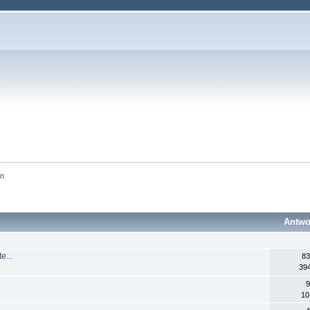
en
Antwo
e...
83
394
9
10