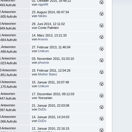
 Antworten
02. Oktober 2015, 16:48:22
von
nigel48
.493 Aufrufe
2 Antworten
23. August 2014, 00:47:34
von
Nikibo
.605 Aufrufe
0 Antworten
29. Juni 2014, 12:11:02
von Conte Palmieri
.949 Aufrufe
1 Antworten
14. März 2013, 13:21:33
von
Araxes
.664 Aufrufe
1 Antworten
27. Februar 2013, 11:46:04
von
Unikum
.499 Aufrufe
1 Antworten
03. November 2011, 01:03:10
von
phoenix
.023 Aufrufe
3 Antworten
15. Februar 2011, 12:04:26
von
Mother Bates
.851 Aufrufe
0 Antworten
15. Januar 2011, 10:07:48
von
Unikum
.175 Aufrufe
 Antworten
17. Dezember 2010, 09:12:03
von Yossarian
.447 Aufrufe
 Antworten
21. Januar 2010, 22:03:08
von
DüDo
.397 Aufrufe
0 Antworten
14. Januar 2010, 14:24:03
von
DüDo
.066 Aufrufe
3 Antworten
12. Januar 2010, 22:16:15