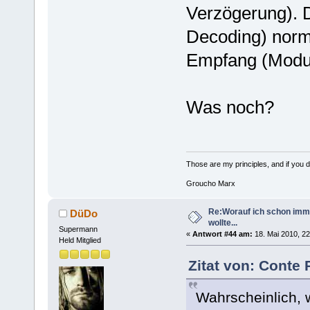
Verzögerung). 
Decoding) norm
Empfang (Modul
Was noch?
Those are my principles, and if you do
Groucho Marx
Re:Worauf ich schon imm
DüDo
wollte...
Supermann
«
Antwort #44 am:
18. Mai 2010, 22
Held Mitglied
Zitat von: Conte 
Wahrscheinlich, 