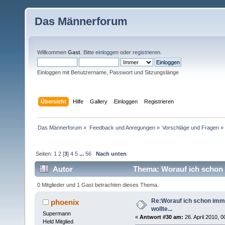
Das Männerforum
Willkommen
Gast
. Bitte
einloggen
oder
registrieren
.
Einloggen mit Benutzername, Passwort und Sitzungslänge
Übersicht
Hilfe
Gallery
Einloggen
Registrieren
Das Männerforum
»
Feedback und Anregungen
»
Vorschläge und Fragen
»
Seiten:
1
2
[
3
]
4
5
...
56
Nach unten
Autor
Thema: Worauf ich schon i
0 Mitglieder und 1 Gast betrachten dieses Thema.
Re:Worauf ich schon imm
phoenix
wollte...
Supermann
«
Antwort #30 am:
26. April 2010, 0
Held Mitglied