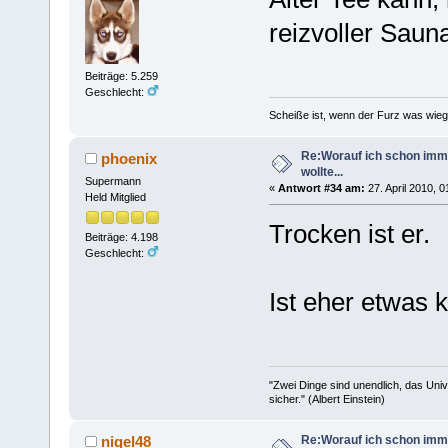
reizvoller Saun
Beiträge: 5.259
Geschlecht:
Scheiße ist, wenn der Furz was wieg
Re:Worauf ich schon imm
phoenix
wollte...
Supermann
«
Antwort #34 am:
27. April 2010, 0
Held Mitglied
Trocken ist er.
Beiträge: 4.198
Geschlecht:
Ist eher etwas k
"Zwei Dinge sind unendlich, das Uni
sicher." (Albert Einstein)
Re:Worauf ich schon imm
nigel48