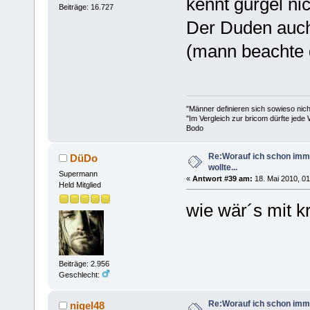
kennt gurgel nic
Beiträge: 16.727
Der Duden auch
(mann beachte d
"Männer definieren sich sowieso nic
"Im Vergleich zur bricom dürfte jede 
Bodo
Re:Worauf ich schon imm
DüDo
wollte...
Supermann
«
Antwort #39 am:
18. Mai 2010, 01
Held Mitglied
wie wär´s mit k
Beiträge: 2.956
Geschlecht:
Re:Worauf ich schon imm
nigel48