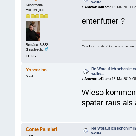
wollte...
Supermann
«
Antwort #40 am:
18. Mai 2010, 02
Held Mitglied
entenfutter ?
Beiträge: 6.332
Man fährt an den See, um zu schwim
Geschlecht:
THINK !
Re:Worauf ich schon imm
Yossarian
wollte...
Gast
«
Antwort #41 am:
18. Mai 2010, 08
Wieso kommen 
später raus als
Re:Worauf ich schon imm
Conte Palmieri
wollte...
Gast