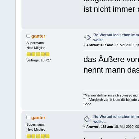
ist nicht immer 
Re:Worauf ich schon imm
ganter
wollte...
Supermann
«
Antwort #37 am:
17. Mai 2010, 23
Held Mitglied
das Äußere vom
Beiträge: 16.727
nennt mann das
"Männer definieren sich sowieso nic
"Im Vergleich zur bricom dürfte jede 
Bodo
Re:Worauf ich schon imm
ganter
wollte...
Supermann
«
Antwort #38 am:
18. Mai 2010, 00
Held Mitglied