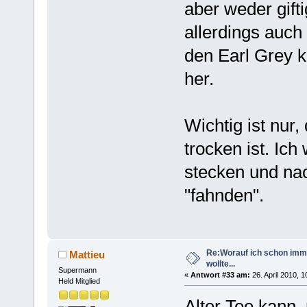
aber weder gift
allerdings auch
den Earl Grey 
her.
Wichtig ist nur,
trocken ist. Ic
stecken und na
"fahnden".
Re:Worauf ich schon imm
Mattieu
wollte...
Supermann
«
Antwort #33 am:
26. April 2010, 1
Held Mitglied
Alter Tee kann,