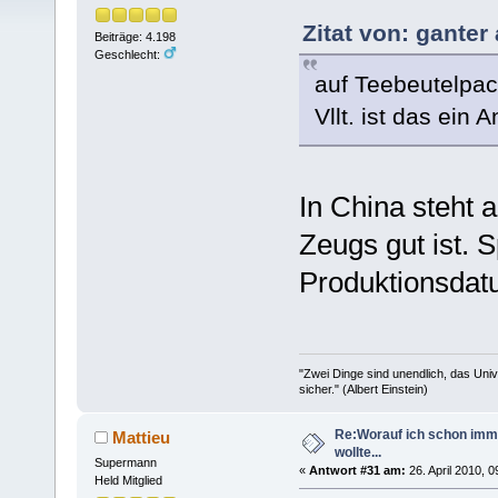
Zitat von: ganter
Beiträge: 4.198
Geschlecht:
auf Teebeutelpac
Vllt. ist das ein A
In China steht 
Zeugs gut ist. S
Produktionsdat
"Zwei Dinge sind unendlich, das Uni
sicher." (Albert Einstein)
Re:Worauf ich schon imm
Mattieu
wollte...
Supermann
«
Antwort #31 am:
26. April 2010, 0
Held Mitglied