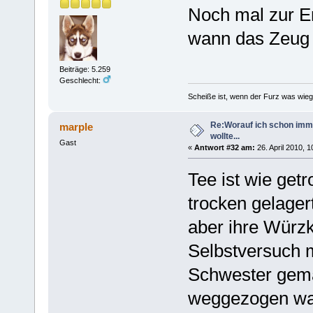
Noch mal zur E
wann das Zeug 
Beiträge: 5.259
Geschlecht:
Scheiße ist, wenn der Furz was wieg
Re:Worauf ich schon imm
marple
wollte...
Gast
«
Antwort #32 am:
26. April 2010, 1
Tee ist wie get
trocken gelagert
aber ihre Würzk
Selbstversuch 
Schwester gema
weggezogen war