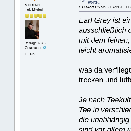
wollte...
Supermann
«
Antwort #35 am:
27. April 2010, 0
Held Mitglied
Earl Grey ist e
ausschließlich 
mit dem feinen,
Beiträge: 6.332
leicht aromatisi
Geschlecht:
THINK !
was da verfliegt
trocken und luft
Je nach Teekul
Tee in verschi
die unabhängig 
sind vor allem i