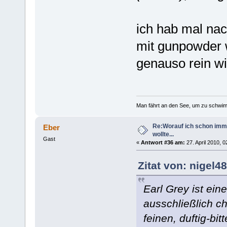
ich hab mal nac
mit gunpowder 
genauso rein wie
Man fährt an den See, um zu schwim
Re:Worauf ich schon imm
Eber
wollte...
Gast
«
Antwort #36 am:
27. April 2010, 0
Zitat von: nigel4
Earl Grey ist ein
ausschließlich c
feinen, duftig-bi