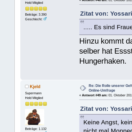
Held Mitglied
Zitat von: Yossar
Beiträge: 3.390
Geschlecht:
..... Es sind Frau
Hinzu kommt da
selber hat Esss
Hungerhaken.
Re: Die Rolle unserer Gef
Kjeld
Online-Umfrage
Supermann
«
Antwort #49 am:
01. Oktober 2015
Held Mitglied
Zitat von: Yossar
Keine Angst, kein
Beiträge: 1.132
nicht mal Moppe