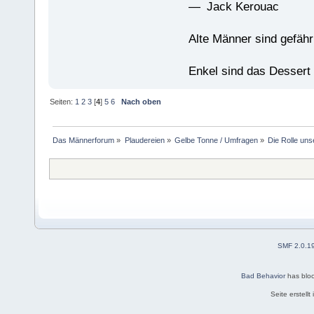
— Jack Kerouac
Alte Männer sind gefähr
Enkel sind das Dessert
Seiten:
1
2
3
[
4
]
5
6
Nach oben
Das Männerforum
»
Plaudereien
»
Gelbe Tonne / Umfragen
»
Die Rolle un
SMF 2.0.1
Bad Behavior
has blo
Seite erstell