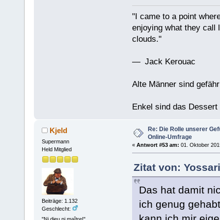
"I came to a point where
enjoying what they call l
clouds."
— Jack Kerouac
Alte Männer sind gefähr
Enkel sind das Dessert
Re: Die Rolle unserer Gef
Kjeld
Online-Umfrage
Supermann
«
Antwort #53 am:
01. Oktober 2015
Held Mitglied
Zitat von: Yossar
Das hat damit ni
Beiträge: 1.132
ich genug gehabt 
Geschlecht:
kann ich mir eige
"Ni dieu ni maître!"