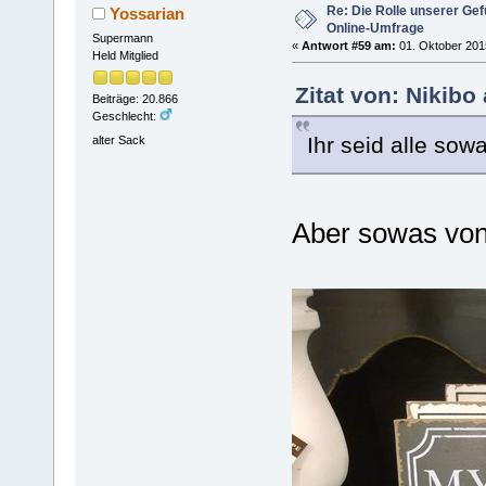
Re: Die Rolle unserer Gef
Yossarian
Online-Umfrage
Supermann
«
Antwort #59 am:
01. Oktober 2015
Held Mitglied
Zitat von: Nikibo
Beiträge: 20.866
Geschlecht:
Ihr seid alle sow
alter Sack
Aber sowas vo