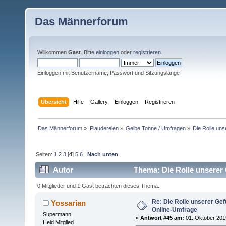
Das Männerforum
Willkommen
Gast
. Bitte
einloggen
oder
registrieren
.
Einloggen mit Benutzername, Passwort und Sitzungslänge
Übersicht
Hilfe
Gallery
Einloggen
Registrieren
Das Männerforum
»
Plaudereien
»
Gelbe Tonne / Umfragen
»
Die Rolle un
Seiten:
1
2
3
[
4
]
5
6
Nach unten
Autor
Thema: Die Rolle unserer 
0 Mitglieder und 1 Gast betrachten dieses Thema.
Re: Die Rolle unserer Gef
Yossarian
Online-Umfrage
Supermann
«
Antwort #45 am:
01. Oktober 2015
Held Mitglied