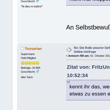
Geschlecht:
"Ni dieu ni maître!"
An Selbstbewuß
Re: Die Rolle unserer Gef
Yossarian
Online-Umfrage
Supermann
«
Antwort #50 am:
01. Oktober 2015
Held Mitglied
Zitat von: Fritz
Beiträge: 20.866
Geschlecht:
10:52:34
alter Sack
kennt ihr das, we
etwas zu essen 