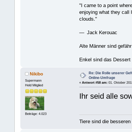
"I came to a point where
enjoying what they call l
clouds."
— Jack Kerouac
Alte Männer sind gefähr
Enkel sind das Dessert
Re: Die Rolle unserer Gef
Nikibo
Online-Umfrage
Supermann
«
Antwort #58 am:
01. Oktober 2015
Held Mitglied
Ihr seid alle so
Beiträge: 4.023
Tiere sind die bessere