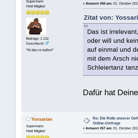
Supermann
«
Antwort #56 am:
01. Oktober 2015
Held Mitglied
Zitat von: Yossar
Das ist irrelevant
Beiträge: 1.132
oder will und kei
Geschlecht:
auf einmal und d
"Ni dieu ni maître!"
mit dem Arsch ni
Schleiertanz tanz
Dafür hat Deine 
Re: Die Rolle unserer Gef
Yossarian
Online-Umfrage
Supermann
«
Antwort #57 am:
01. Oktober 2015
Held Mitglied