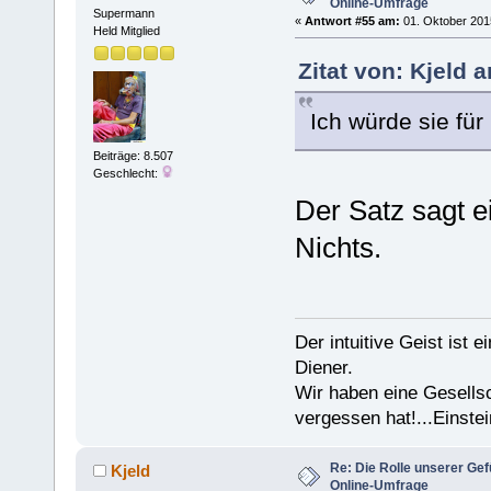
Online-Umfrage
Supermann
«
Antwort #55 am:
01. Oktober 2015
Held Mitglied
Zitat von: Kjeld 
Ich würde sie für
Beiträge: 8.507
Geschlecht:
Der Satz sagt e
Nichts.
Der intuitive Geist ist 
Diener.
Wir haben eine Gesells
vergessen hat!...Einstei
Re: Die Rolle unserer Gef
Kjeld
Online-Umfrage