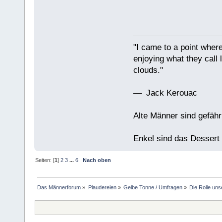
"I came to a point where
enjoying what they call l
clouds."
— Jack Kerouac
Alte Männer sind gefähr
Enkel sind das Dessert
Seiten: [
1
]
2
3
...
6
Nach oben
Das Männerforum
»
Plaudereien
»
Gelbe Tonne / Umfragen
»
Die Rolle un