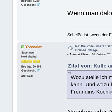
Beiträge: 5.259
Geschlecht:
Wenn man dabei n
Scheiße ist, wenn der F
Re: Die Rolle unserer Gef
Yossarian
Online-Umfrage
Supermann
«
Antwort #14 am:
01. Oktober 2015
Held Mitglied
Zitat von: Kulle 
Beiträge: 20.866
Geschlecht:
Wozu stelle ich 
alter Sack
kann. Und wozu h
Freundins Kochkü
Naschen oder 