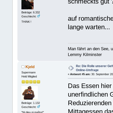
schmeckts gut 
Beiträge: 6.332
auf romantische 
Geschlecht:
THINK !
lange warten...
Man fährt an den See, 
Lemmy Kilminster
Re: Die Rolle unserer Gef
Kjeld
Online-Umfrage
Supermann
«
Antwort #5 am:
30. September 20
Held Mitglied
Das Essen hier 
unerfindlichen 
Reduzierenden d
Beiträge: 1.132
Geschlecht:
Mittagessen da
"Ni dieu ni maître!"