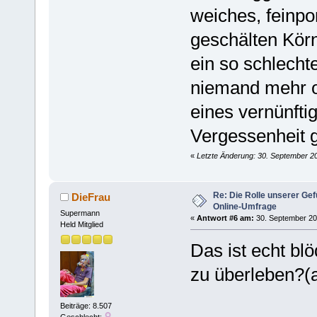
weiches, feinpo
geschälten Kör
ein so schlecht
niemand mehr o
eines vernünfti
Vergessenheit 
«
Letzte Änderung: 30. September 20
Re: Die Rolle unserer Gef
DieFrau
Online-Umfrage
Supermann
«
Antwort #6 am:
30. September 20
Held Mitglied
Das ist echt bl
zu überleben?(
Beiträge: 8.507