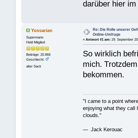
darüber hier i
Re: Die Rolle unserer Gef
Yossarian
Online-Umfrage
Supermann
«
Antwort #1 am:
29. September 201
Held Mitglied
So wirklich bef
Beiträge: 20.866
Geschlecht:
mich. Trotzdem
alter Sack
bekommen.
"I came to a point where
enjoying what they call l
clouds."
— Jack Kerouac