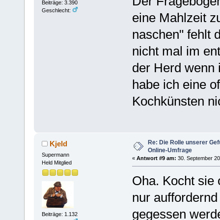
Der Fragebogen
Beiträge: 3.390
Geschlecht:
eine Mahlzeit z
naschen" fehlt d
nicht mal im en
der Herd wenn 
habe ich eine o
Kochkünsten nic
Re: Die Rolle unserer Gef
Kjeld
Online-Umfrage
Supermann
«
Antwort #9 am:
30. September 20
Held Mitglied
Oha. Kocht sie
nur auffordernd
gegessen wer
Beiträge: 1.132