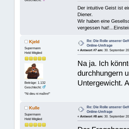
Geschlecht:
Der intuitive Geist ist 
Diener.
Wir haben eine Gesells
vergessen hat!...Einstei
Re: Die Rolle unserer Gef
Kjeld
Online-Umfrage
Supermann
«
Antwort #7 am:
30. September 20
Held Mitglied
Na ja. Ich könn
durchhungern u
Untergewicht. A
Beiträge: 1.132
Geschlecht:
"Ni dieu ni maître!"
Re: Die Rolle unserer Gef
Kulle
Online-Umfrage
Supermann
«
Antwort #8 am:
30. September 20
Held Mitglied