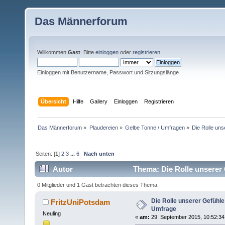
Das Männerforum
Willkommen
Gast
. Bitte
einloggen
oder
registrieren
.
Einloggen mit Benutzername, Passwort und Sitzungslänge
Übersicht
Hilfe
Gallery
Einloggen
Registrieren
Das Männerforum
»
Plaudereien
»
Gelbe Tonne / Umfragen
»
Die Rolle un
Seiten: [
1
]
2
3
...
6
Nach unten
Autor
Thema: Die Rolle unserer 
0 Mitglieder und 1 Gast betrachten dieses Thema.
Die Rolle unserer Gefühle
FritzUniPotsdam
Umfrage
Neuling
«
am:
29. September 2015, 10:52:34