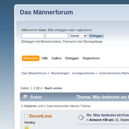
Das Männerforum
Willkommen
Gast
. Bitte
einloggen
oder
registrieren
.
Einloggen mit Benutzername, Passwort und Sitzungslänge
Übersicht
Hilfe
Gallery
Einloggen
Registrieren
Das Männerforum
»
Beziehungen - ernstgenommen
»
Zwischenmenschlich
Seiten:
1
2
[
3
]
4
Nach unten
Autor
Thema: Was bedeutet ein 
0 Mitglieder und 1 Gast betrachten dieses Thema.
Re: Was bedeutet ein Ku
SecretLove
«
Antwort #30 am:
21. Septe
Neuling