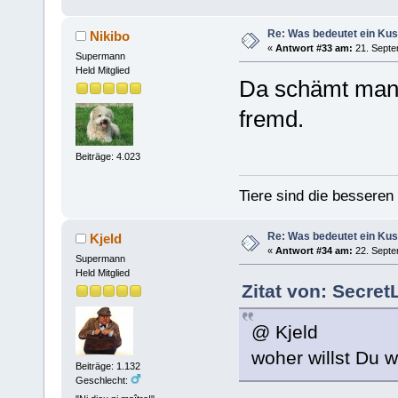
Re: Was bedeutet ein Ku
Nikibo
«
Antwort #33 am:
21. Septe
Supermann
Held Mitglied
Da schämt man s
fremd.
Beiträge: 4.023
Tiere sind die bessere
Re: Was bedeutet ein Ku
Kjeld
«
Antwort #34 am:
22. Septe
Supermann
Held Mitglied
Zitat von: Secre
@ Kjeld
woher willst Du w
Beiträge: 1.132
Geschlecht: