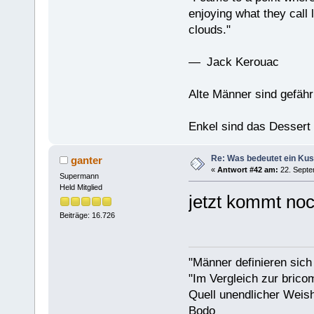
enjoying what they call l
clouds."
— Jack Kerouac
Alte Männer sind gefähr
Enkel sind das Dessert
Re: Was bedeutet ein Ku
ganter
«
Antwort #42 am:
22. Septe
Supermann
Held Mitglied
jetzt kommt noch
Beiträge: 16.726
"Männer definieren sich
"Im Vergleich zur bricom
Quell unendlicher Weishe
Bodo