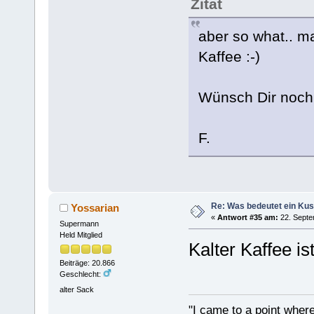
Zitat
aber so what.. m
Kaffee :-)
Wünsch Dir noch 
F.
Re: Was bedeutet ein Ku
Yossarian
«
Antwort #35 am:
22. Septe
Supermann
Held Mitglied
Kalter Kaffee i
Beiträge: 20.866
Geschlecht:
alter Sack
"I came to a point where