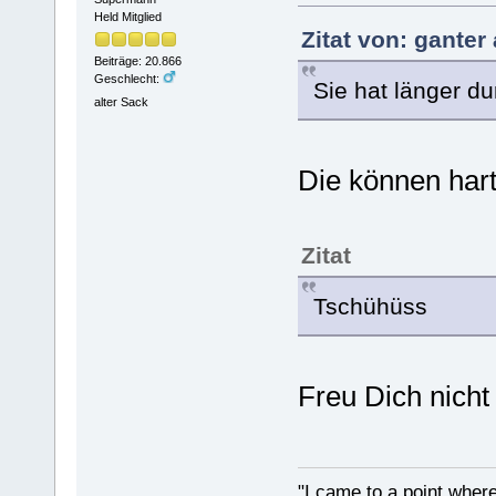
Held Mitglied
Zitat von: ganter
Beiträge: 20.866
Geschlecht:
Sie hat länger du
alter Sack
Die können har
Zitat
Tschühüss
Freu Dich nicht
"I came to a point where