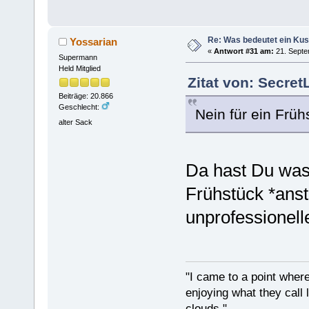
Re: Was bedeutet ein Ku
Yossarian
«
Antwort #31 am:
21. Septe
Supermann
Held Mitglied
Zitat von: Secre
Beiträge: 20.866
Geschlecht:
Nein für ein Früh
alter Sack
Da hast Du was
Frühstück *anst
unprofessionell
"I came to a point where
enjoying what they call l
clouds."