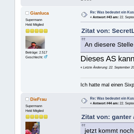
Re: Was bedeutet ein Ku
Gianluca
«
Antwort #43 am:
22. Septe
Supermann
Held Mitglied
Zitat von: Secre
An diesere Stelle
Beiträge: 2.517
Dieses AS kann
Geschlecht:
«
Letzte Änderung: 22. September 20
Ich hatte mal einen Sixp
Re: Was bedeutet ein Ku
DieFrau
«
Antwort #44 am:
22. Septe
Supermann
Held Mitglied
Zitat von: ganter
jetzt kommt noch 