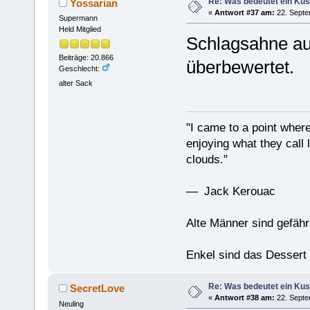
Re: Was bedeutet ein Ku
Yossarian
«
Antwort #37 am:
22. Septe
Supermann
Held Mitglied
Schlagsahne auf
Beiträge: 20.866
überbewertet.
Geschlecht:
alter Sack
"I came to a point where
enjoying what they call l
clouds."
— Jack Kerouac
Alte Männer sind gefähr
Enkel sind das Dessert
Re: Was bedeutet ein Ku
SecretLove
«
Antwort #38 am:
22. Septe
Neuling