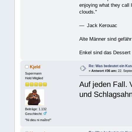
enjoying what they call l
clouds."
— Jack Kerouac
Alte Männer sind gefähr
Enkel sind das Dessert
Re: Was bedeutet ein Ku
Kjeld
«
Antwort #36 am:
22. Septe
Supermann
Held Mitglied
Auf jeden Fall.
und Schlagsahne
Beiträge: 1.132
Geschlecht:
"Ni dieu ni maître!"