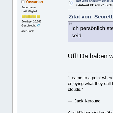
Re: Was bedeutet ein Ku
Yossarian
«
Antwort #39 am:
22. Septe
Supermann
Held Mitglied
Zitat von: Secre
Beiträge: 20.866
Geschlecht:
Ich persönlich st
alter Sack
seid.
Uff! Da haben w
"I came to a point where
enjoying what they call l
clouds."
— Jack Kerouac
Alte Männer sind gefähr