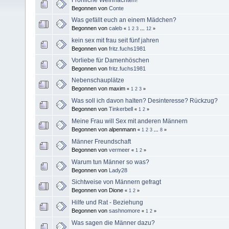
Begonnen von
Conte
Was gefällt euch an einem Mädchen?
Begonnen von
caleb
«
1
2
3
...
12
»
kein sex mit frau seit fünf jahren
Begonnen von
fritz.fuchs1981
Vorliebe für Damenhöschen
Begonnen von
fritz.fuchs1981
Nebenschauplätze
Begonnen von maxim
«
1
2
3
»
Was soll ich davon halten? Desinteresse? Rückzug?
Begonnen von
Tinkerbell
«
1
2
»
Meine Frau will Sex mit anderen Männern
Begonnen von alpenmann
«
1
2
3
...
8
»
Männer Freundschaft
Begonnen von
vermeer
«
1
2
»
Warum tun Männer so was?
Begonnen von
Lady28
Sichtweise von Männern gefragt
Begonnen von Dione
«
1
2
»
Hilfe und Rat - Beziehung
Begonnen von
sashnomore
«
1
2
»
Was sagen die Männer dazu?