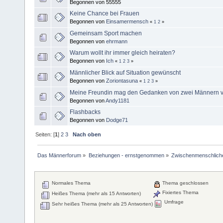
Begonnen von 55555
Keine Chance bei Frauen
Begonnen von
Einsamermensch
«
1
2
»
Gemeinsam Sport machen
Begonnen von
ehrmann
Warum wollt ihr immer gleich heiraten?
Begonnen von
Ich
«
1
2
3
»
Männlicher Blick auf Situation gewünscht
Begonnen von
Zoriontasuna
«
1
2
3
»
Meine Freundin mag den Gedanken von zwei Männern v
Begonnen von
Andy1181
Flashbacks
Begonnen von
Dodge71
Seiten: [
1
]
2
3
Nach oben
Das Männerforum
»
Beziehungen - ernstgenommen
»
Zwischenmenschlich
Normales Thema
Thema geschlossen
Fixiertes Thema
Heißes Thema (mehr als 15 Antworten)
Umfrage
Sehr heißes Thema (mehr als 25 Antworten)