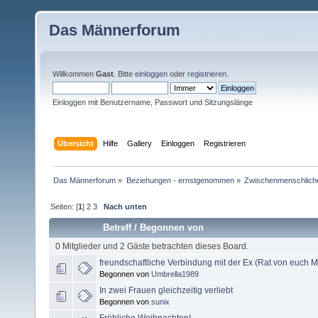
Das Männerforum
Willkommen
Gast
. Bitte
einloggen
oder
registrieren
.
Einloggen mit Benutzername, Passwort und Sitzungslänge
Übersicht
Hilfe
Gallery
Einloggen
Registrieren
Das Männerforum
»
Beziehungen - ernstgenommen
»
Zwischenmenschlich
Seiten: [
1
]
2
3
Nach unten
Betreff
/
Begonnen von
0 Mitglieder und 2 Gäste betrachten dieses Board.
freundschaftliche Verbindung mit der Ex (Rat von euch Mä
Begonnen von
Umbrella1989
In zwei Frauen gleichzeitig verliebt
Begonnen von
sunix
Fröhliche Weihnachten!