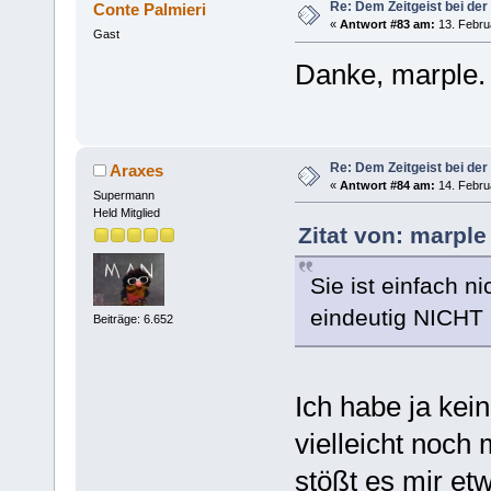
Re: Dem Zeitgeist bei der
Conte Palmieri
«
Antwort #83 am:
13. Febru
Gast
Danke, marple.
Re: Dem Zeitgeist bei der
Araxes
«
Antwort #84 am:
14. Febru
Supermann
Held Mitglied
Zitat von: marple
Sie ist einfach n
eindeutig NICHT 
Beiträge: 6.652
Ich habe ja kei
vielleicht noch
stößt es mir et