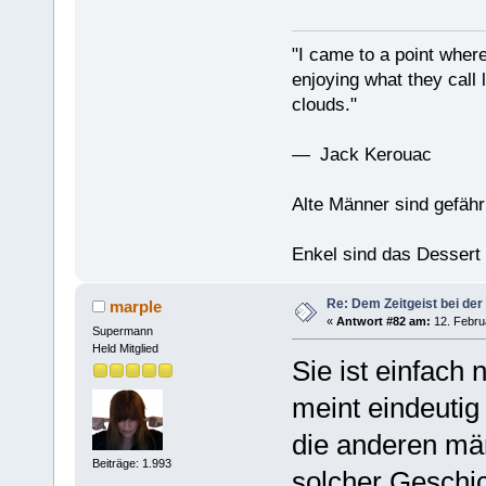
"I came to a point where
enjoying what they call l
clouds."
— Jack Kerouac
Alte Männer sind gefähr
Enkel sind das Dessert
Re: Dem Zeitgeist bei der
marple
«
Antwort #82 am:
12. Febru
Supermann
Held Mitglied
Sie ist einfach
meint eindeutig
die anderen män
Beiträge: 1.993
solcher Geschic