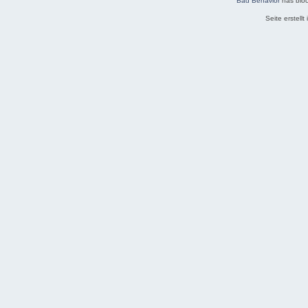
Bad Behavior
has blo
Seite erstell