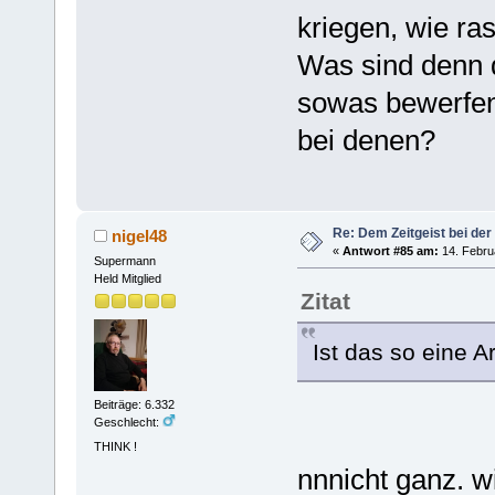
kriegen, wie ras
Was sind denn d
sowas bewerfen 
bei denen?
Re: Dem Zeitgeist bei der
nigel48
«
Antwort #85 am:
14. Febru
Supermann
Held Mitglied
Zitat
Ist das so eine A
Beiträge: 6.332
Geschlecht:
THINK !
nnnicht ganz. 