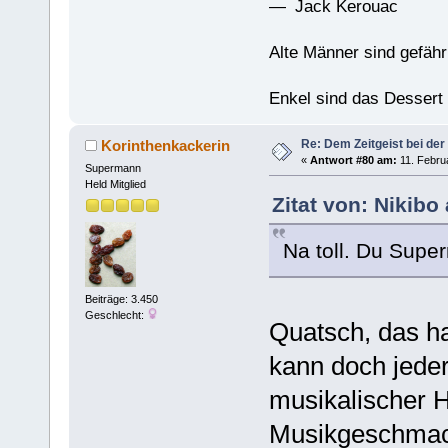
— Jack Kerouac
Alte Männer sind gefähr
Enkel sind das Dessert
Re: Dem Zeitgeist bei der
Korinthenkackerin
«
Antwort #80 am:
11. Februa
Supermann
Held Mitglied
Zitat von: Nikibo
Na toll. Du Supe
Beiträge: 3.450
Geschlecht:
Quatsch, das ha
kann doch jeder 
musikalischer H
Musikgeschmack 