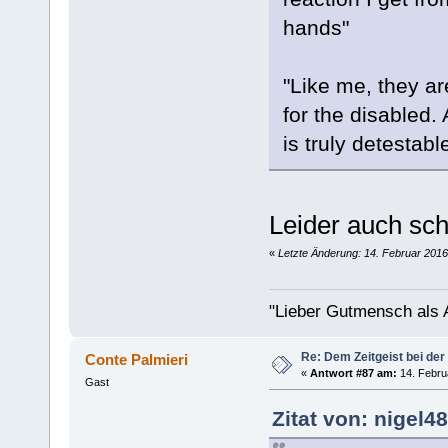
hands"
"Like me, they a
for the disabled. 
is truly detestable
Leider auch sc
«
Letzte Änderung: 14. Februar 201
"Lieber Gutmensch als A
Re: Dem Zeitgeist bei der
Conte Palmieri
«
Antwort #87 am:
14. Febru
Gast
Zitat von: nigel4