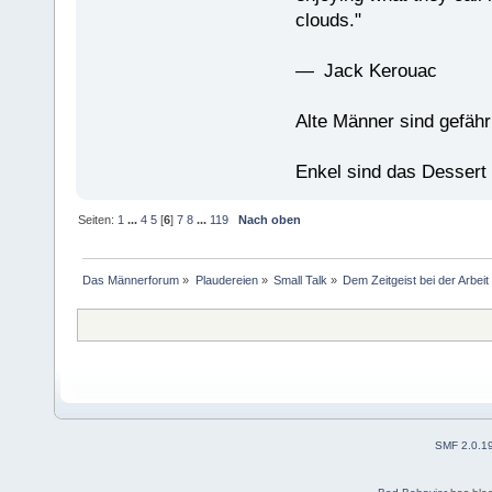
clouds."
— Jack Kerouac
Alte Männer sind gefähr
Enkel sind das Dessert
Seiten:
1
...
4
5
[
6
]
7
8
...
119
Nach oben
Das Männerforum
»
Plaudereien
»
Small Talk
»
Dem Zeitgeist bei der Arbei
SMF 2.0.1