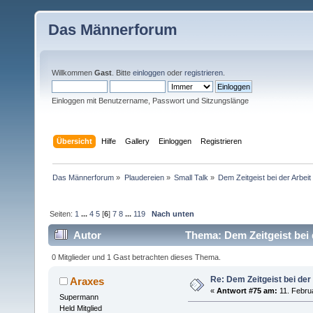
Das Männerforum
Willkommen
Gast
. Bitte
einloggen
oder
registrieren
.
Einloggen mit Benutzername, Passwort und Sitzungslänge
Übersicht
Hilfe
Gallery
Einloggen
Registrieren
Das Männerforum
»
Plaudereien
»
Small Talk
»
Dem Zeitgeist bei der Arbei
Seiten:
1
...
4
5
[
6
]
7
8
...
119
Nach unten
Autor
Thema: Dem Zeitgeist bei 
0 Mitglieder und 1 Gast betrachten dieses Thema.
Re: Dem Zeitgeist bei der
Araxes
«
Antwort #75 am:
11. Februa
Supermann
Held Mitglied