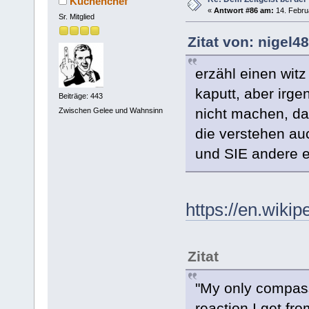
Küchenchef
«
Antwort #86 am:
14. Febru
Sr. Mitglied
Zitat von: nigel4
erzähl einen witz 
kaputt, aber irg
Beiträge: 443
nicht machen, das
Zwischen Gelee und Wahnsinn
die verstehen auc
und SIE andere 
https://en.wiki
Zitat
"My only compass 
reaction I get fr