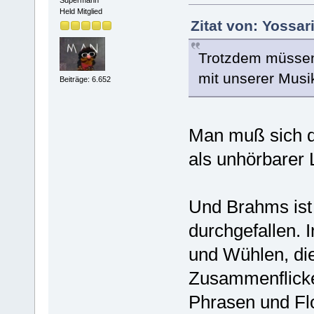
Held Mitglied
Zitat von: Yossar
Trotzdem müssen 
mit unserer Musi
Beiträge: 6.652
Man muß sich d
als unhörbarer 
Und Brahms ist 
durchgefallen. I
und Wühlen, di
Zusammenflicke
Phrasen und Fl