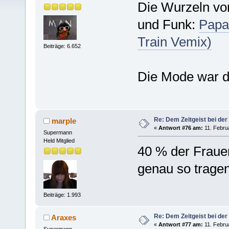
Die Wurzeln von
und Funk:
Papa 
Train Vemix)
Beiträge: 6.652
Die Mode war d
Re: Dem Zeitgeist bei der
marple
«
Antwort #76 am:
11. Februa
Supermann
Held Mitglied
40 % der Fraue
genau so tragen
Beiträge: 1.993
Re: Dem Zeitgeist bei der
Araxes
«
Antwort #77 am:
11. Februa
Supermann