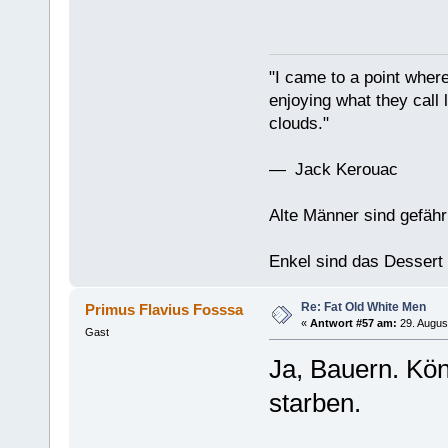
"I came to a point where
enjoying what they call l
clouds."
— Jack Kerouac
Alte Männer sind gefähr
Enkel sind das Dessert
Re: Fat Old White Men
Primus Flavius Fosssa
«
Antwort #57 am:
29. Augus
Gast
Ja, Bauern. Kön
starben.