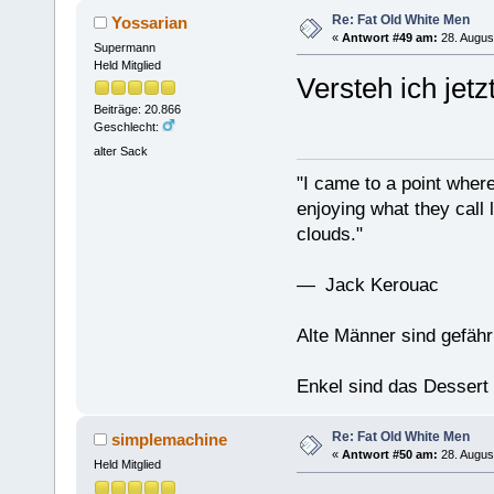
Re: Fat Old White Men
Yossarian
«
Antwort #49 am:
28. Augus
Supermann
Held Mitglied
Versteh ich jetzt
Beiträge: 20.866
Geschlecht:
alter Sack
"I came to a point where
enjoying what they call l
clouds."
— Jack Kerouac
Alte Männer sind gefähr
Enkel sind das Dessert
Re: Fat Old White Men
simplemachine
«
Antwort #50 am:
28. Augus
Held Mitglied