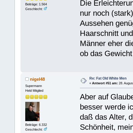
Die Erleichteru
Beiträge: 1.564
Geschlecht:
nur noch (stark
Aussehen genüg
Haarschnitt und
Männer eher di
ob das Gewicht 
Re: Fat Old White Men
nigel48
«
Antwort #51 am:
28. Augus
Supermann
Held Mitglied
Aber auf Glaube
besser werde ic
daß das Alter, 
Schönheit, mei
Beiträge: 6.332
Geschlecht: