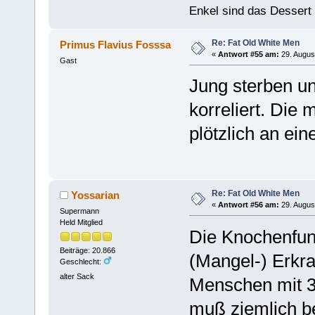
Enkel sind das Dessert
Re: Fat Old White Men
Primus Flavius Fosssa
«
Antwort #55 am:
29. Augus
Gast
Jung sterben un
korreliert. Die
plötzlich an eine
Re: Fat Old White Men
Yossarian
«
Antwort #56 am:
29. Augus
Supermann
Held Mitglied
Die Knochenfun
Beiträge: 20.866
(Mangel-) Erkr
Geschlecht:
alter Sack
Menschen mit 3
muß ziemlich b