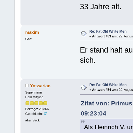
33 Jahre alt.
Re: Fat Old White Men
maxim
«
Antwort #53 am:
29. Augus
Gast
Er stand halt a
sich.
Re: Fat Old White Men
Yossarian
«
Antwort #54 am:
29. Augus
Supermann
Held Mitglied
Zitat von: Primu
Beiträge: 20.866
09:23:04
Geschlecht:
alter Sack
Als Heinrich V. u