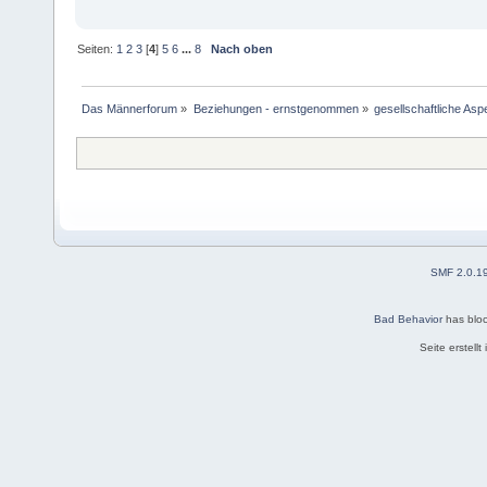
Seiten:
1
2
3
[
4
]
5
6
...
8
Nach oben
Das Männerforum
»
Beziehungen - ernstgenommen
»
gesellschaftliche Asp
SMF 2.0.1
Bad Behavior
has blo
Seite erstell