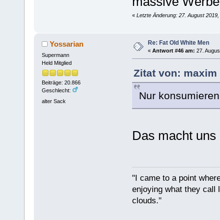
massive Werbemi
«
Letzte Änderung: 27. August 2019
Re: Fat Old White Men
Yossarian
«
Antwort #46 am:
27. Augus
Supermann
Held Mitglied
Zitat von: maxim
Beiträge: 20.866
Geschlecht:
Nur konsumieren
alter Sack
Das macht uns 
"I came to a point where
enjoying what they call l
clouds."