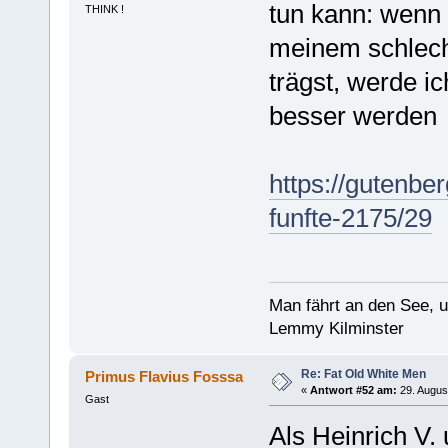
tun kann: wenn
THINK !
meinem schlech
trägst, werde i
besser werden
https://gutenbe
funfte-2175/29
Man fährt an den See, 
Lemmy Kilminster
Re: Fat Old White Men
Primus Flavius Fosssa
«
Antwort #52 am:
29. Augus
Gast
Als Heinrich V.