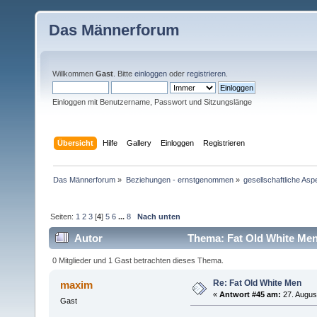
Das Männerforum
Willkommen
Gast
. Bitte
einloggen
oder
registrieren
.
Einloggen mit Benutzername, Passwort und Sitzungslänge
Übersicht
Hilfe
Gallery
Einloggen
Registrieren
Das Männerforum
»
Beziehungen - ernstgenommen
»
gesellschaftliche Asp
Seiten:
1
2
3
[
4
]
5
6
...
8
Nach unten
Autor
Thema: Fat Old White Men
0 Mitglieder und 1 Gast betrachten dieses Thema.
Re: Fat Old White Men
maxim
«
Antwort #45 am:
27. Augus
Gast