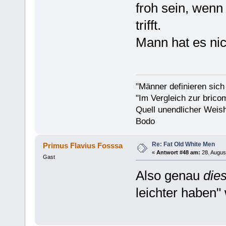
froh sein, wenn 
trifft.
Mann hat es nich
"Männer definieren sich
"Im Vergleich zur bricom
Quell unendlicher Weishe
Bodo
Re: Fat Old White Men
Primus Flavius Fosssa
«
Antwort #48 am:
28. Augus
Gast
Also genau
die
leichter haben"