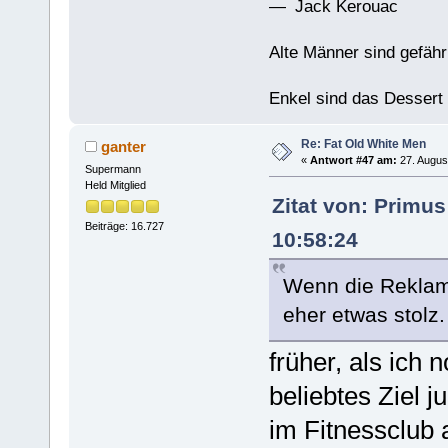
— Jack Kerouac
Alte Männer sind gefähr
Enkel sind das Dessert
Re: Fat Old White Men
ganter
«
Antwort #47 am:
27. Augus
Supermann
Held Mitglied
Zitat von: Primu
Beiträge: 16.727
10:58:24
Wenn die Reklam
eher etwas stolz.
früher, als ich 
beliebtes Ziel j
im Fitnessclub 