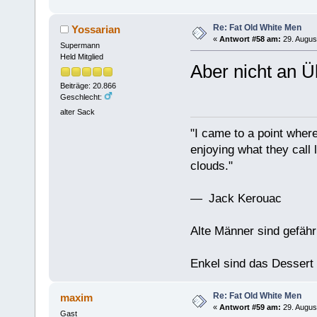
Re: Fat Old White Men
Yossarian
«
Antwort #58 am:
29. Augus
Supermann
Held Mitglied
Aber nicht an 
Beiträge: 20.866
Geschlecht:
alter Sack
"I came to a point where
enjoying what they call l
clouds."
— Jack Kerouac
Alte Männer sind gefähr
Enkel sind das Dessert
Re: Fat Old White Men
maxim
«
Antwort #59 am:
29. Augus
Gast