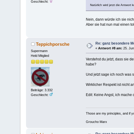
Geschlecht:
Natürlich wird jetzt die Antwort
Nein, dann würde ich sie nich
Aber sie hat nun mal einen tol
Re: ganz besondere M
Teppichporsche
«
Antwort #8 am:
25. Jun
Supermann
Held Mitglied
Verstehst du jetzt, dass sie
habe?
Und jetzt sage ich noch was
Wirklicher Respekt ist nicht 
Beiträge: 3.332
Edit: Keine Angst, ich mache 
Geschlecht:
Those are my principles, and if you
Groucho Marx
Re: ganz besondere M