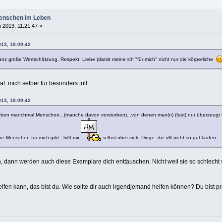
enschen im Leben
i 2013, 11:21:47 »
013, 18:09:42
nz große Wertschätzung, Respekt, Liebe (damit meine ich "für mich" nicht nur die körperliche
al mich selber für besonders toll.
013, 18:09:42
Leben manchmal Menschen...(manche davon verstorben)...von denen man(n) (fast) nur überzeugt ist! 
 Menschen für mich gibt...hilft mir
selbst über viele Dinge..die vllt nicht so gut laufen .
n, dann werden auch diese Exemplare dich enttäuschen. Nicht weil sie so schlecht
 helfen kann, das bist du. Wie sollte dir auch irgendjemand helfen können? Du bist p