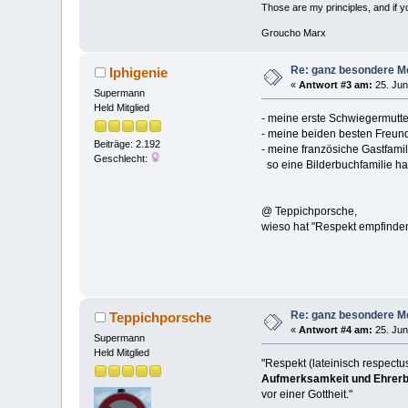
Those are my principles, and if you
Groucho Marx
Re: ganz besondere M
Iphigenie
«
Antwort #3 am:
25. Jun
Supermann
Held Mitglied
- meine erste Schwiegermutter.
- meine beiden besten Freun
Beiträge: 2.192
- meine französiche Gastfamil
Geschlecht:
so eine Bilderbuchfamilie hab
@ Teppichporsche,
wieso hat "Respekt empfinden"
Re: ganz besondere M
Teppichporsche
«
Antwort #4 am:
25. Jun
Supermann
Held Mitglied
"Respekt (lateinisch respect
Aufmerksamkeit und Ehrerb
vor einer Gottheit."