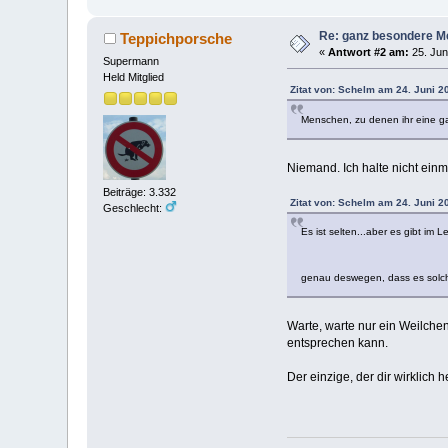
Re: ganz besondere M
Teppichporsche
«
Antwort #2 am:
25. Jun
Supermann
Held Mitglied
Zitat von: Schelm am 24. Juni 2
Menschen, zu denen ihr eine ga
Niemand. Ich halte nicht einm
Beiträge: 3.332
Zitat von: Schelm am 24. Juni 2
Geschlecht:
Es ist selten...aber es gibt im 
genau deswegen, dass es solche
Warte, warte nur ein Weilche
entsprechen kann.
Der einzige, der dir wirklich