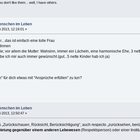
 don't like them... well, I have others.
enschen im Leben
i 2013, 12:19:01 »
...das ist einfach eine tolle Frau
dinnen
ie; vor allem die Mutter: Wahsinn, immer ein Lächeln, eine harmonische Ehe, 3 net
e ich mir auch immer gewünscht (gut...5 nette Kinder hab ich ja)
 für dich etwas mit "Ansprüche erfüllen" zu tun?
enschen im Leben
i 2013, 12:50:47 »
us „Zurückschauen, Rücksicht, Berücksichtigung“, auch respecto „zurücksehen, ber
ietung gegenüber einem anderen Lebewesen
(Respektsperson) oder einer Institu