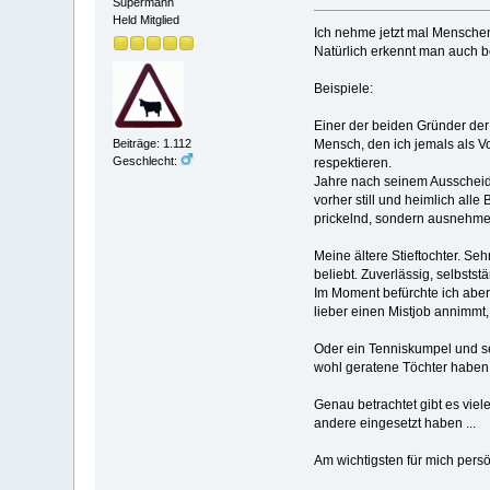
Supermann
Held Mitglied
Ich nehme jetzt mal Menschen
Natürlich erkennt man auch b
Beispiele:
Einer der beiden Gründer der
Beiträge: 1.112
Mensch, den ich jemals als V
Geschlecht:
respektieren.
Jahre nach seinem Ausscheide
vorher still und heimlich alle
prickelnd, sondern ausnehme
Meine ältere Stieftochter. Se
beliebt. Zuverlässig, selbsts
Im Moment befürchte ich aber
lieber einen Mistjob annimmt
Oder ein Tenniskumpel und se
wohl geratene Töchter haben, f
Genau betrachtet gibt es vie
andere eingesetzt haben ...
Am wichtigsten für mich persön