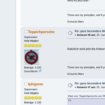
Wird es jetzt klar?
Those are my principles, and if you
Groucho Marx
Re: ganz besondere M
Teppichporsche
«
Antwort #6 am:
25. Jun
Supermann
Held Mitglied
Natürlich wird jetzt die Antw
Those are my principles, and if you
Beiträge: 3.332
Geschlecht:
Groucho Marx
Re: ganz besondere M
Iphigenie
«
Antwort #7 am:
25. Jun
Supermann
Held Mitglied
Zitat von: Teppichporsche am 25
Beiträge: 2.192