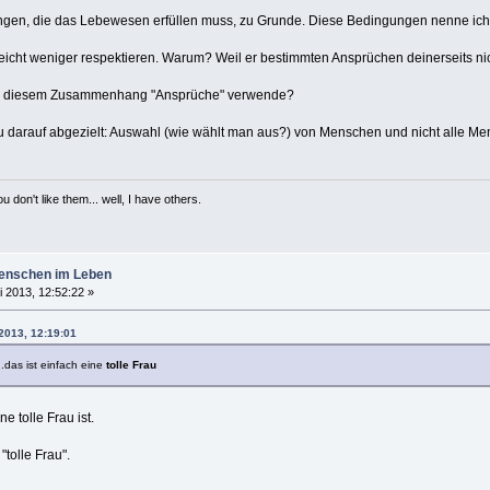
gen, die das Lebewesen erfüllen muss, zu Grunde. Diese Bedingungen nenne ich -v
elleicht weniger respektieren. Warum? Weil er bestimmten Ansprüchen deinerseits nic
h in diesem Zusammenhang "Ansprüche" verwende?
 darauf abgezielt: Auswahl (wie wählt man aus?) von Menschen und nicht alle Me
 don't like them... well, I have others.
enschen im Leben
i 2013, 12:52:22 »
 2013, 12:19:01
..das ist einfach eine
tolle Frau
ne tolle Frau ist.
tolle Frau".