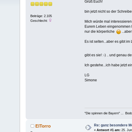
Grüß Euch!
bin jetzt nicht so der Schreib
Beiträge: 2.105
Geschlecht:
Mich würde mal interessiere
Eurem Leben eingenommen habe
nur die körperliche
...aber
Es ist selten...aber es gibt 
gibt es sie! :-) .. und genau 
Ich gestehe...ich habe jetzt e
LG
Simone
"Die spinnen die Bayern" ... Bod
Re: ganz besondere M
ElTorro
«
Antwort #1 am:
25. Jun