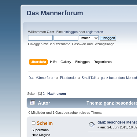
Das Männerforum
Willkommen
Gast
. Bitte
einloggen
oder
registrieren
.
Einloggen mit Benutzername, Passwort und Sitzungslänge
Übersicht
Hilfe
Gallery
Einloggen
Registrieren
Das Männerforum
»
Plaudereien
»
Small Talk
»
ganz besondere Mensc
Seiten: [
1
]
2
Nach unten
Autor
Thema: ganz besondere
0 Mitglieder und 1 Gast betrachten dieses Thema.
ganz besondere Mens
Schelm
«
am:
24. Juni 2013, 18:0
Supermann
Held Mitglied