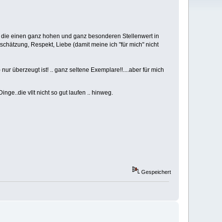
 die einen ganz hohen und ganz besonderen Stellenwert in
hätzung, Respekt, Liebe (damit meine ich "für mich" nicht
r überzeugt ist! .. ganz seltene Exemplare!!....aber für mich
inge..die vllt nicht so gut laufen .. hinweg.
Gespeichert