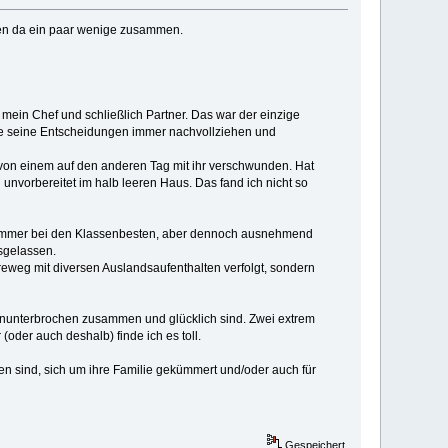
men da ein paar wenige zusammen.
mein Chef und schließlich Partner. Das war der einzige
nte seine Entscheidungen immer nachvollziehen und
 von einem auf den anderen Tag mit ihr verschwunden. Hat
g unvorbereitet im halb leeren Haus. Das fand ich nicht so
aren immer bei den Klassenbesten, aber dennoch ausnehmend
usgelassen.
reweg mit diversen Auslandsaufenthalten verfolgt, sondern
 ununterbrochen zusammen und glücklich sind. Zwei extrem
(oder auch deshalb) finde ich es toll.
n sind, sich um ihre Familie gekümmert und/oder auch für
Gespeichert