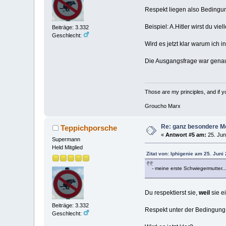
Respekt liegen also Bedingun
Beispiel: A.Hitler wirst du vi
Beiträge: 3.332
Geschlecht:
Wird es jetzt klar warum ic
Die Ausgangsfrage war genau
Those are my principles, and if you
Groucho Marx
Re: ganz besondere M
Teppichporsche
«
Antwort #5 am:
25. Jun
Supermann
Held Mitglied
Zitat von: Iphigenie am 25. Juni
- meine erste Schwiegermutter..
Du respektierst sie,
weil
sie ei
Beiträge: 3.332
Respekt unter der Bedingung "
Geschlecht: