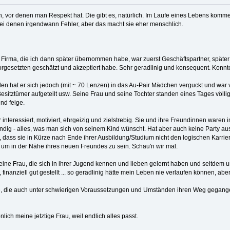
, vor denen man Respekt hat. Die gibt es, natürlich. Im Laufe eines Lebens kom
ei denen irgendwann Fehler, aber das macht sie eher menschlich.
 Firma, die ich dann später übernommen habe, war zuerst Geschäftspartner, später 
orgesetzten geschätzt und akzeptiert habe. Sehr geradlinig und konsequent. Kon
n hat er sich jedoch (mit ~ 70 Lenzen) in das Au-Pair Mädchen verguckt und war
 Besitztümer aufgeteilt usw. Seine Frau und seine Tochter standen eines Tages völli
nd feige.
hr interessiert, motiviert, ehrgeizig und zielstrebig. Sie und ihre Freundinnen w
tändig - alles, was man sich von seinem Kind wünscht. Hat aber auch keine Party a
, dass sie in Kürze nach Ende ihrer Ausbildung/Studium nicht den logischen Karrie
, um in der Nähe ihres neuen Freundes zu sein. Schau'n wir mal.
ine Frau, die sich in ihrer Jugend kennen und lieben gelernt haben und seitdem
inanziell gut gestellt ... so geradlinig hätte mein Leben nie verlaufen können, aber 
le, die auch unter schwierigen Voraussetzungen und Umständen ihren Weg gegange
lich meine jetztige Frau, weil endlich alles passt.