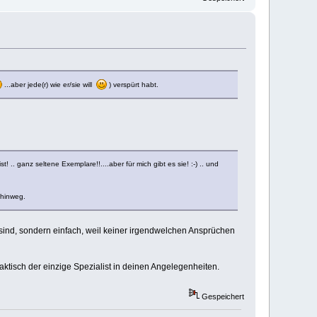
...aber jede(r) wie er/sie will
) verspürt habt.
.. ganz seltene Exemplare!!....aber für mich gibt es sie! :-) .. und
. hinweg.
 sind, sondern einfach, weil keiner irgendwelchen Ansprüchen
raktisch der einzige Spezialist in deinen Angelegenheiten.
Gespeichert