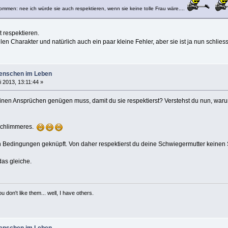
 kommen: nee ich würde sie auch respektieren, wenn sie keine tolle Frau wäre....
t respektieren.
len Charakter und natürlich auch ein paar kleine Fehler, aber sie ist ja nun schlies
enschen im Leben
i 2013, 13:11:44 »
 deinen Ansprüchen genügen muss, damit du sie respektierst? Verstehst du nun, 
 schlimmeres.
an Bedingungen geknüpft. Von daher respektierst du deine Schwiegermutter keinen St
das gleiche.
 don't like them... well, I have others.
enschen im Leben