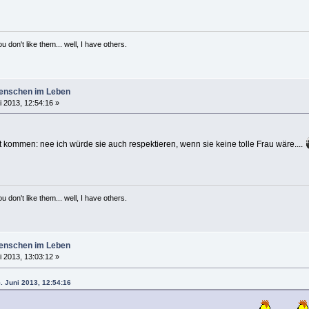
 don't like them... well, I have others.
enschen im Leben
i 2013, 12:54:16 »
ort kommen: nee ich würde sie auch respektieren, wenn sie keine tolle Frau wäre....
 don't like them... well, I have others.
enschen im Leben
i 2013, 13:03:12 »
. Juni 2013, 12:54:16