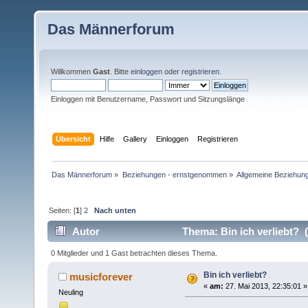
Das Männerforum
Willkommen
Gast
. Bitte
einloggen
oder
registrieren
.
Einloggen mit Benutzername, Passwort und Sitzungslänge
Übersicht
Hilfe
Gallery
Einloggen
Registrieren
Das Männerforum
»
Beziehungen - ernstgenommen
»
Allgemeine Beziehun
Seiten: [
1
]
2
Nach unten
Autor
Thema: Bin ich verliebt? 
0 Mitglieder und 1 Gast betrachten dieses Thema.
Bin ich verliebt?
musicforever
«
am:
27. Mai 2013, 22:35:01 »
Neuling