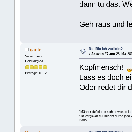
dann tu das. We
Geh raus und le
Re: Bin ich verliebt?
ganter
«
Antwort #7 am:
28. Mai 201
Supermann
Held Mitglied
Kopfmensch!
Beiträge: 16.726
Lass es doch e
Oder redet dir 
"Männer definieren sich sowieso nic
"Im Vergleich zur bricom dürfte jede 
Bodo
Re: Bin ich verliebt?