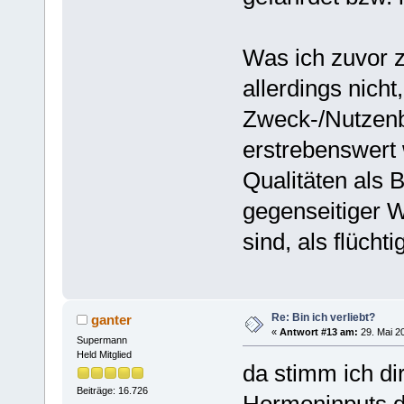
Was ich zuvor 
allerdings nicht
Zweck-/Nutzenb
erstrebenswert
Qualitäten als
gegenseitiger W
sind, als flüch
Re: Bin ich verliebt?
ganter
«
Antwort #13 am:
29. Mai 20
Supermann
Held Mitglied
da stimm ich dir
Beiträge: 16.726
Hormoninputs d