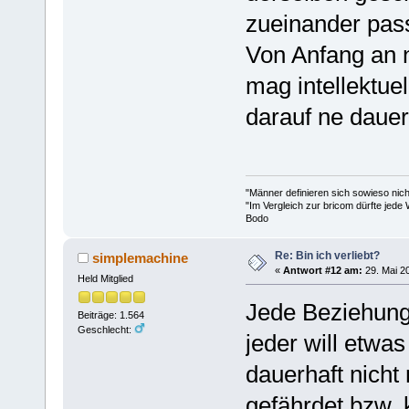
zueinander pass
Von Anfang an 
mag intellektuel
darauf ne dauer
"Männer definieren sich sowieso nic
"Im Vergleich zur bricom dürfte jede 
Bodo
Re: Bin ich verliebt?
simplemachine
«
Antwort #12 am:
29. Mai 20
Held Mitglied
Jede Beziehung
Beiträge: 1.564
Geschlecht:
jeder will etw
dauerhaft nicht
gefährdet bzw. 