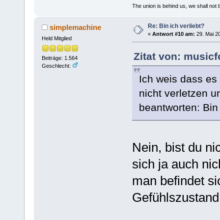
The union is behind us, we shall not
Re: Bin ich verliebt?
simplemachine
«
Antwort #10 am:
29. Mai 20
Held Mitglied
Zitat von: musicf
Beiträge: 1.564
Geschlecht:
Ich weis dass es d
nicht verletzen u
beantworten: Bin 
Nein, bist du ni
sich ja auch nich
man befindet s
Gefühlszustand