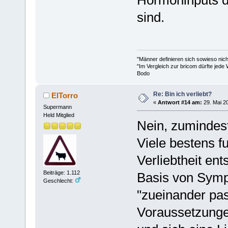
sind.
"Männer definieren sich sowieso nic
"Im Vergleich zur bricom dürfte jede 
Bodo
Re: Bin ich verliebt?
ElTorro
«
Antwort #14 am:
29. Mai 20
Supermann
Held Mitglied
Nein, zumindest
Viele bestens f
Verliebtheit en
Beiträge: 1.112
Basis von Symp
Geschlecht:
"zueinander pas
Voraussetzungen