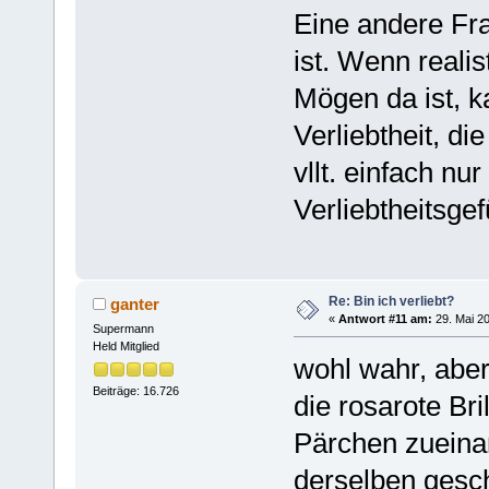
Eine andere Frag
ist. Wenn reali
Mögen da ist, k
Verliebtheit, di
vllt. einfach nu
Verliebtheitsgef
Re: Bin ich verliebt?
ganter
«
Antwort #11 am:
29. Mai 20
Supermann
Held Mitglied
wohl wahr, aber 
Beiträge: 16.726
die rosarote Br
Pärchen zueina
derselben gesch