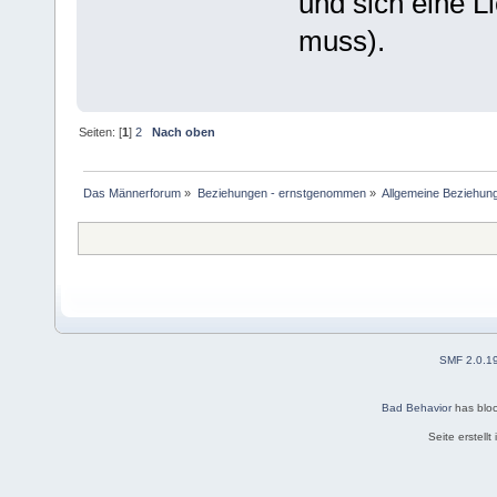
und sich eine Li
muss).
Seiten: [
1
]
2
Nach oben
Das Männerforum
»
Beziehungen - ernstgenommen
»
Allgemeine Beziehun
SMF 2.0.1
Bad Behavior
has blo
Seite erstell