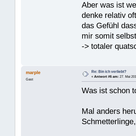
Aber was ist we
denke relativ o
das Gefühl das
mir somit selbst
-> totaler quats
Re: Bin ich verliebt?
marple
«
Antwort #6 am:
27. Mai 201
Gast
Was ist schon t
Mal anders heru
Schmetterlinge