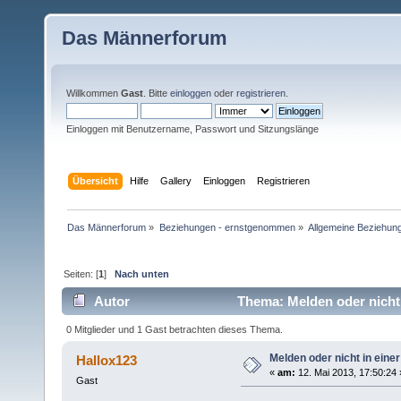
Das Männerforum
Willkommen
Gast
. Bitte
einloggen
oder
registrieren
.
Einloggen mit Benutzername, Passwort und Sitzungslänge
Übersicht
Hilfe
Gallery
Einloggen
Registrieren
Das Männerforum
»
Beziehungen - ernstgenommen
»
Allgemeine Beziehun
Seiten: [
1
]
Nach unten
Autor
Thema: Melden oder nicht 
0 Mitglieder und 1 Gast betrachten dieses Thema.
Melden oder nicht in eine
Hallox123
«
am:
12. Mai 2013, 17:50:24 
Gast