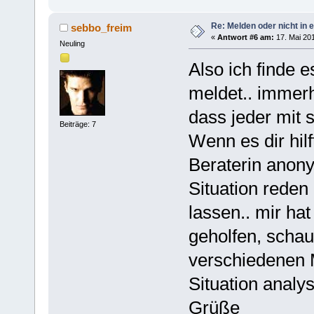
Re: Melden oder nicht in 
sebbo_freim
«
Antwort #6 am:
17. Mai 201
Neuling
Also ich finde 
meldet.. immerh
dass jeder mit 
Beiträge: 7
Wenn es dir hilf
Beraterin anony
Situation reden
lassen.. mir ha
geholfen, scha
verschiedenen 
Situation analy
Grüße