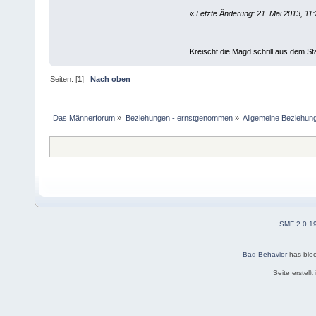
«
Letzte Änderung: 21. Mai 2013, 11
Kreischt die Magd schrill aus dem Stal
Seiten: [
1
]
Nach oben
Das Männerforum
»
Beziehungen - ernstgenommen
»
Allgemeine Beziehun
SMF 2.0.1
Bad Behavior
has blo
Seite erstell