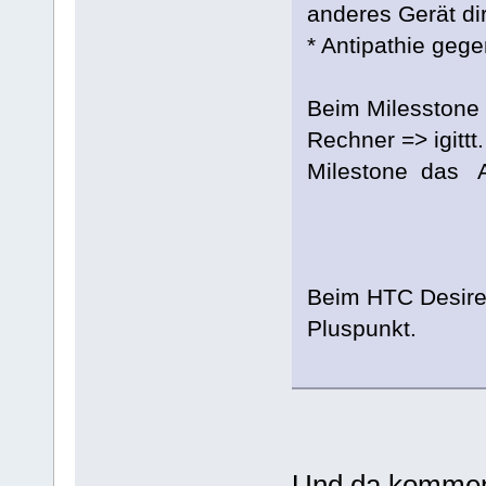
anderes Gerät di
* Antipathie geg
Beim Milesstone 
Rechner => igittt
Milestone das An
Beim HTC Desire 
Pluspunkt.
Und da kommen d