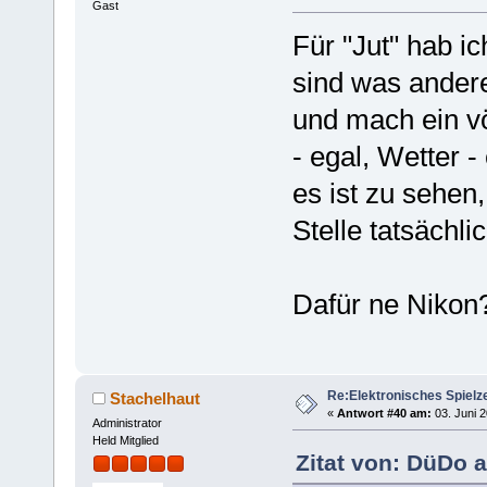
Gast
Für "Jut" hab ic
sind was andere
und mach ein vö
- egal, Wetter -
es ist zu sehen
Stelle tatsächli
Dafür ne Nikon
Re:Elektronisches Spielze
Stachelhaut
«
Antwort #40 am:
03. Juni 2
Administrator
Held Mitglied
Zitat von: DüDo a