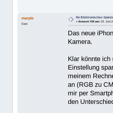
Re:Elektronisches Spielze
marple
«
Antwort #34 am:
03. Juni 2
Gast
Das neue iPhone
Kamera.
Klar könnte ich
Einstellung spa
meinem Rechner
an (RGB zu CMY
mir per Smart
den Unterschied