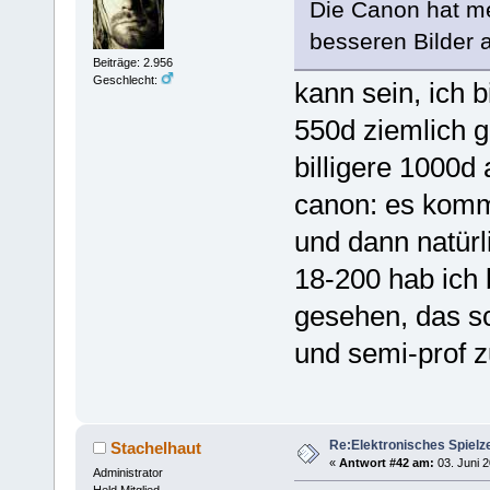
Die Canon hat m
besseren Bilder a
Beiträge: 2.956
Geschlecht:
kann sein, ich bi
550d ziemlich g
billigere 1000d
canon: es kommt
und dann natürl
18-200 hab ich 
gesehen, das sc
und semi-prof z
Re:Elektronisches Spielze
Stachelhaut
«
Antwort #42 am:
03. Juni 2
Administrator