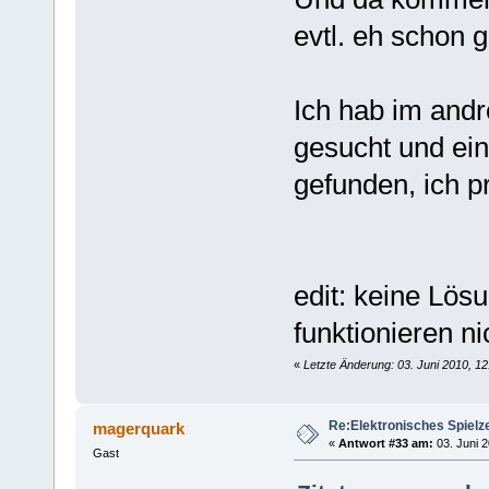
evtl. eh schon g
Ich hab im andr
gesucht und ei
gefunden, ich pr
edit: keine Lös
funktionieren n
«
Letzte Änderung: 03. Juni 2010, 1
Re:Elektronisches Spielze
magerquark
«
Antwort #33 am:
03. Juni 2
Gast