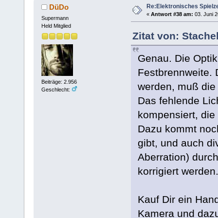
Re:Elektronisches Spielze
DüDo
«
Antwort #38 am:
03. Juni 2
Supermann
Held Mitglied
Zitat von: Stache
Genau. Die Optik 
Festbrennweite. 
Beiträge: 2.956
werden, muß die 
Geschlecht:
Das fehlende Lic
kompensiert, die 
Dazu kommt noch,
gibt, und auch d
Aberration) durch
korrigiert werden
Kauf Dir ein Ha
Kamera und dazu 