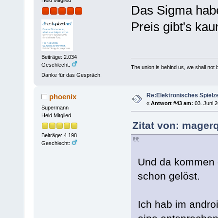
Held Mitglied
Das Sigma habe 
Preis gibt's ka
Beiträge: 2.034
Geschlecht:
The union is behind us, we shall not
Danke für das Gespräch.
Re:Elektronisches Spielze
phoenix
«
Antwort #43 am:
03. Juni 2
Supermann
Held Mitglied
Zitat von: mager
Beiträge: 4.198
Geschlecht:
Und da kommen di
schon gelöst.
Ich hab im andro