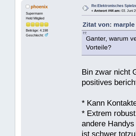
Re:Elektronisches Spielze
phoenix
«
Antwort #44 am:
03. Juni 2
Supermann
Held Mitglied
Zitat von: marple
Beiträge: 4.198
Geschlecht:
Ganter, warum ve
Vorteile?
Bin zwar nicht 
positives berich
* Kann Kontakte
* Extrem robust
andere Handys i
ist schwer totz