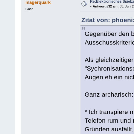
Re:Elektronisches Spielze
magerquark
«
Antwort #32 am:
03. Juni 2
Gast
Zitat von: phoeni
Gegenüber den b
Ausschusskriteri
Als gleichzeitig
"Sychronisations
Augen eh ein nich
Ganz archarisch:
* Ich transpiere 
Telefon rum und 
Gründen ausfällt,