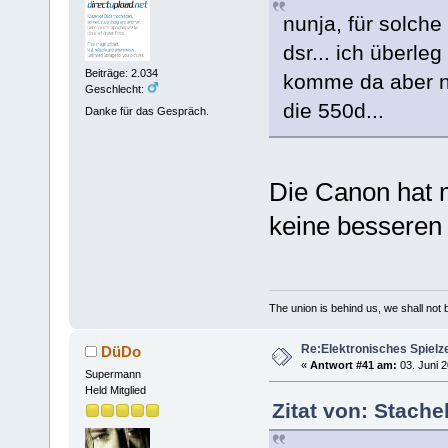
nunja, für solche
dsr... ich überle
Beiträge: 2.034
komme da aber ni
Geschlecht:
die 550d...
Danke für das Gespräch.
Die Canon hat 
keine besseren 
The union is behind us, we shall not
Re:Elektronisches Spielze
DüDo
«
Antwort #41 am:
03. Juni 2
Supermann
Held Mitglied
Zitat von: Stache