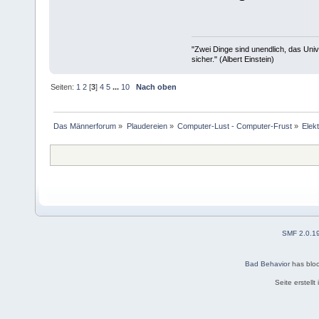
"Zwei Dinge sind unendlich, das Uni
sicher." (Albert Einstein)
Seiten:
1
2
[
3
]
4
5
...
10
Nach oben
Das Männerforum
»
Plaudereien
»
Computer-Lust - Computer-Frust
»
Elek
SMF 2.0.1
Bad Behavior
has blo
Seite erstell