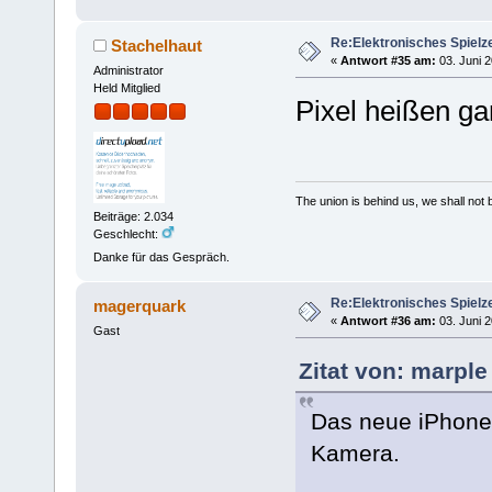
Re:Elektronisches Spielze
Stachelhaut
«
Antwort #35 am:
03. Juni 2
Administrator
Held Mitglied
Pixel heißen gar
The union is behind us, we shall not
Beiträge: 2.034
Geschlecht:
Danke für das Gespräch.
Re:Elektronisches Spielze
magerquark
«
Antwort #36 am:
03. Juni 2
Gast
Zitat von: marple
Das neue iPhone 
Kamera.