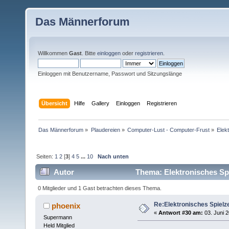
Das Männerforum
Willkommen
Gast
. Bitte
einloggen
oder
registrieren
.
Einloggen mit Benutzername, Passwort und Sitzungslänge
Übersicht
Hilfe
Gallery
Einloggen
Registrieren
Das Männerforum
»
Plaudereien
»
Computer-Lust - Computer-Frust
»
Elek
Seiten:
1
2
[
3
]
4
5
...
10
Nach unten
Autor
Thema: Elektronisches Spi
0 Mitglieder und 1 Gast betrachten dieses Thema.
Re:Elektronisches Spielze
phoenix
«
Antwort #30 am:
03. Juni 2
Supermann
Held Mitglied