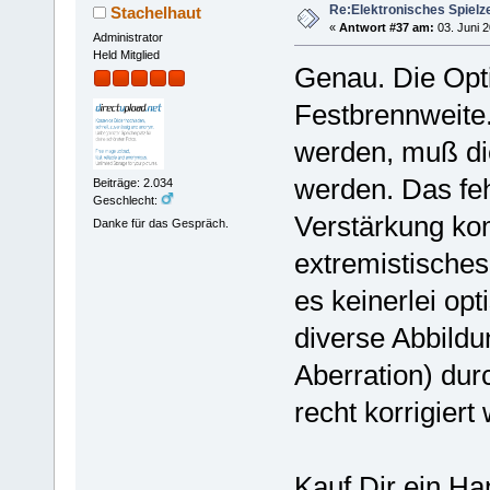
Re:Elektronisches Spielze
Stachelhaut
«
Antwort #37 am:
03. Juni 2
Administrator
Held Mitglied
Genau. Die Optik
Festbrennweite.
werden, muß die
werden. Das feh
Beiträge: 2.034
Geschlecht:
Verstärkung kom
Danke für das Gespräch.
extremistische
es keinerlei op
diverse Abbildu
Aberration) dur
recht korrigiert
Kauf Dir ein H