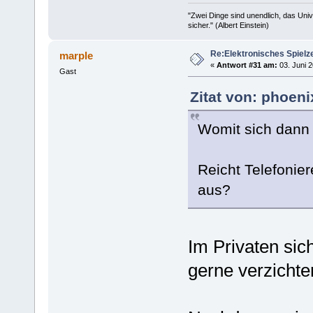
"Zwei Dinge sind unendlich, das Uni
sicher." (Albert Einstein)
Re:Elektronisches Spielze
marple
«
Antwort #31 am:
03. Juni 2
Gast
Zitat von: phoeni
Womit sich dann w
Reicht Telefonier
aus?
Im Privaten sic
gerne verzichte