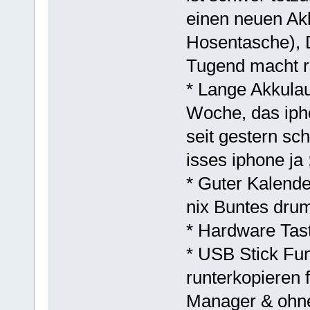
einen neuen Akk
Hosentasche), 
Tugend macht r
* Lange Akkulau
Woche, das ipho
seit gestern sc
isses iphone ja ;
* Guter Kalender
nix Buntes drum
* Hardware Tast
* USB Stick Fun
runterkopieren 
Manager & ohne 