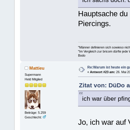
Hauptsache du p
Piercings.
"Männer definieren sich sowieso nic
"Im Vergleich zur bricom dürfte jede 
Bodo
Re:Warum ist heute ein g
Mattieu
«
Antwort #23 am:
26. Mai 20
Supermann
Held Mitglied
Zitat von: DüDo a
ich war über pfin
Beiträge: 5.259
Geschlecht:
Jo, ich war auf 