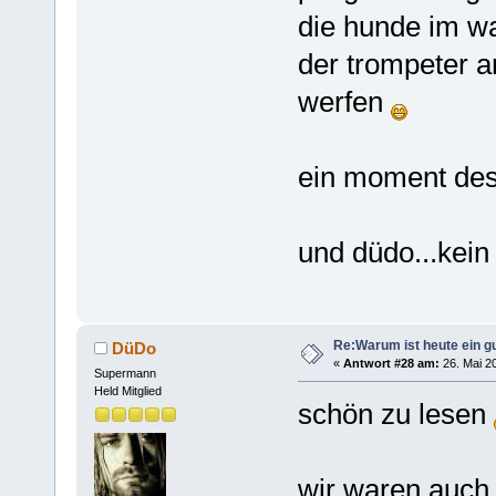
die hunde im wa
der trompeter 
werfen
ein moment de
und düdo...kein
Re:Warum ist heute ein g
DüDo
«
Antwort #28 am:
26. Mai 20
Supermann
Held Mitglied
schön zu lesen
wir waren auch 