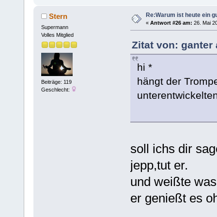
Re:Warum ist heute ein g
Stern
«
Antwort #26 am:
26. Mai 20
Supermann
Volles Mitglied
Zitat von: ganter
hi *
hängt der Trompe
Beiträge: 119
Geschlecht:
unterentwickelt
soll ichs dir sa
jepp,tut er.
und weißte wa
er genießt es 