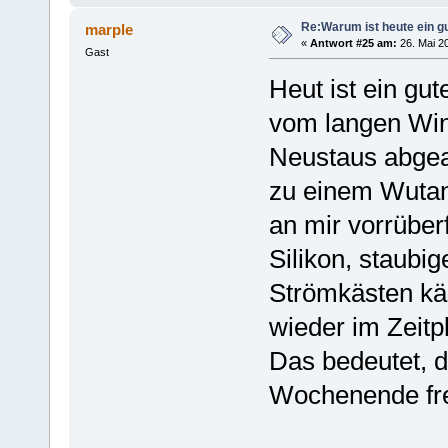
Re:Warum ist heute ein g
marple
«
Antwort #25 am:
26. Mai 20
Gast
Heut ist ein gut
vom langen Win
Neustaus abgea
zu einem Wutanf
an mir vorrüber
Silikon, staub
Strömkästen käm
wieder im Zeitp
Das bedeutet, d
Wochenende fre