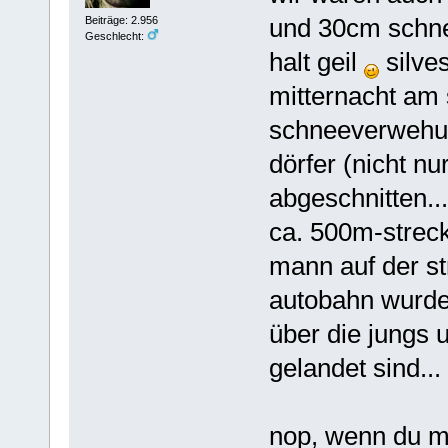
und 30cm schne
Beiträge: 2.956
Geschlecht:
halt geil
silve
mitternacht am 
schneeverwehun
dörfer (nicht n
abgeschnitten...
ca. 500m-streck
mann auf der str
autobahn wurde 
über die jungs 
gelandet sind...
nop, wenn du ma