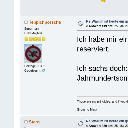
Re:Warum ist heute ein g
Teppichporsche
«
Antwort #19 am:
25. Mai 20
Supermann
Held Mitglied
Ich habe mir ei
reserviert.
Ich sachs doch
Beiträge: 3.332
Geschlecht:
Jahrhundertso
Those are my principles, and if you do
Groucho Marx
Re:Warum ist heute ein g
Stern
«
Antwort #20 am:
25. Mai 20