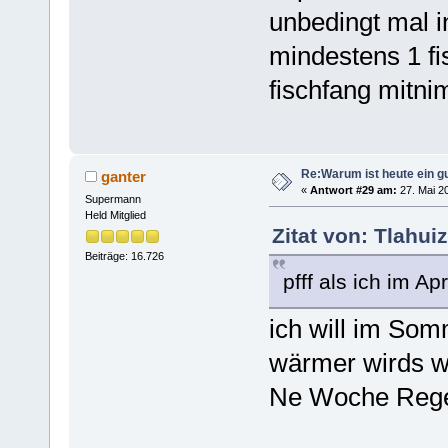
unbedingt mal in
mindestens 1 fi
fischfang mitni
Re:Warum ist heute ein g
ganter
«
Antwort #29 am:
27. Mai 20
Supermann
Held Mitglied
Zitat von: Tlahui
Beiträge: 16.726
pfff als ich im Ap
ich will im Somm
wärmer wirds w
Ne Woche Rege