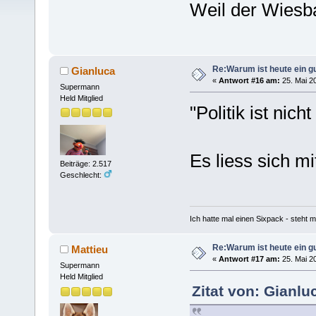
Weil der Wiesb
Re:Warum ist heute ein g
Gianluca
«
Antwort #16 am:
25. Mai 20
Supermann
Held Mitglied
"Politik ist nic
Es liess sich mi
Beiträge: 2.517
Geschlecht:
Ich hatte mal einen Sixpack - steht mi
Re:Warum ist heute ein g
Mattieu
«
Antwort #17 am:
25. Mai 20
Supermann
Held Mitglied
Zitat von: Gianlu