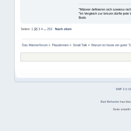
"Männer definieren sich sowieso nic
"Im Vergleich zur bricom dürfte jede 
Bodo
Seiten:
1
[
2
]
3
4
...
252
Nach oben
Das Männerforum
»
Plaudereien
»
Small Talk
»
Warum ist heute ein guter 
SMF 2.0.1
Bad Behavior
has blo
Seite erstell