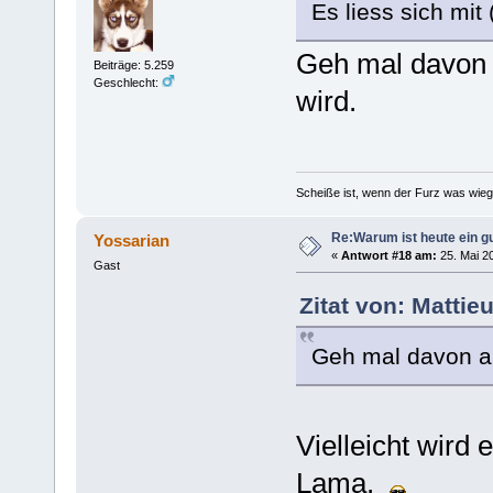
Es liess sich mit 
Geh mal davon 
Beiträge: 5.259
Geschlecht:
wird.
Scheiße ist, wenn der Furz was wieg
Re:Warum ist heute ein g
Yossarian
«
Antwort #18 am:
25. Mai 20
Gast
Zitat von: Mattie
Geh mal davon au
Vielleicht wird
Lama.