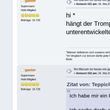
Re:Warum ist heute ein g
ganter
«
Antwort #21 am:
26. Mai 20
Supermann
Held Mitglied
hi *
Beiträge: 16.726
hängt der Tromp
unterentwickel
"Männer definieren sich sowieso nic
"Im Vergleich zur bricom dürfte jede 
Bodo
Re:Warum ist heute ein g
ganter
«
Antwort #22 am:
26. Mai 20
Supermann
Held Mitglied
Zitat von: Teppi
Beiträge: 16.726
Ich habe mir ein 
Ich sachs doch: 