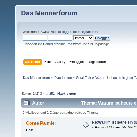
Das Männerforum
Willkommen
Gast
. Bitte
einloggen
oder
registrieren
.
Einloggen mit Benutzername, Passwort und Sitzungslänge
Übersicht
Hilfe
Gallery
Einloggen
Registrieren
Das Männerforum
»
Plaudereien
»
Small Talk
»
Warum ist heute ein guter 
Seiten:
1
[
2
]
3
4
...
252
Nach unten
Autor
Thema: Warum ist heute ei
0 Mitglieder und 2 Gäste betrachten dieses Thema.
Re:Warum ist heute ein g
Conte Palmieri
«
Antwort #15 am:
25. Mai 20
Gast