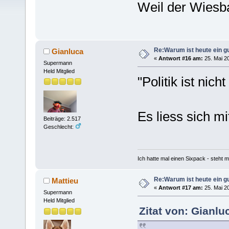
Weil der Wiesb
Re:Warum ist heute ein g
Gianluca
«
Antwort #16 am:
25. Mai 20
Supermann
Held Mitglied
"Politik ist nic
Es liess sich mi
Beiträge: 2.517
Geschlecht:
Ich hatte mal einen Sixpack - steht mi
Re:Warum ist heute ein g
Mattieu
«
Antwort #17 am:
25. Mai 20
Supermann
Held Mitglied
Zitat von: Gianlu