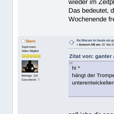
wieder im Zeitp
Das bedeutet, d
Wochenende fre
Re:Warum ist heute ein g
Stern
«
Antwort #26 am:
26. Mai 20
Supermann
Volles Mitglied
Zitat von: ganter
hi *
hängt der Trompe
Beiträge: 119
Geschlecht:
unterentwickelt