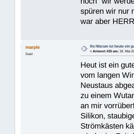
noch "wir werd
spüren wir nur n
war aber HERR
Re:Warum ist heute ein g
marple
«
Antwort #25 am:
26. Mai 20
Gast
Heut ist ein gut
vom langen Win
Neustaus abgea
zu einem Wutanf
an mir vorrüber
Silikon, staub
Strömkästen käm