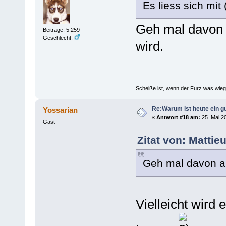
Es liess sich mit 
Geh mal davon 
Beiträge: 5.259
Geschlecht:
wird.
Scheiße ist, wenn der Furz was wieg
Re:Warum ist heute ein g
Yossarian
«
Antwort #18 am:
25. Mai 20
Gast
Zitat von: Mattie
Geh mal davon au
Vielleicht wird