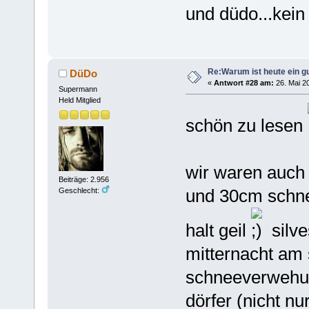
und düdo...kein
Re:Warum ist heute ein g
DüDo
«
Antwort #28 am:
26. Mai 20
Supermann
Held Mitglied
schön zu lesen
wir waren auch 
Beiträge: 2.956
und 30cm schne
Geschlecht:
halt geil
silve
mitternacht am 
schneeverwehun
dörfer (nicht n