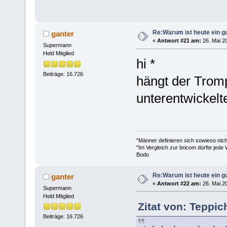
Re:Warum ist heute ein g
ganter
«
Antwort #21 am:
26. Mai 20
Supermann
Held Mitglied
hi *
Beiträge: 16.726
hängt der Tromp
unterentwickel
"Männer definieren sich sowieso nic
"Im Vergleich zur bricom dürfte jede 
Bodo
Re:Warum ist heute ein g
ganter
«
Antwort #22 am:
26. Mai 20
Supermann
Held Mitglied
Zitat von: Teppi
Beiträge: 16.726