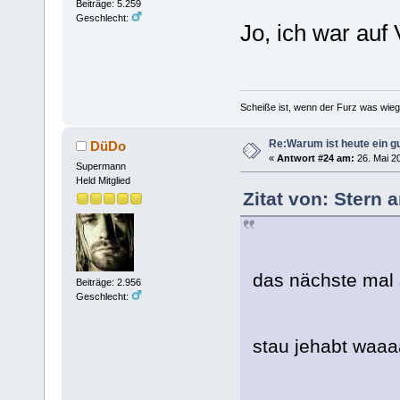
Beiträge: 5.259
Geschlecht:
Jo, ich war auf 
Scheiße ist, wenn der Furz was wieg
Re:Warum ist heute ein g
DüDo
«
Antwort #24 am:
26. Mai 20
Supermann
Held Mitglied
Zitat von: Stern 
das nächste mal 
Beiträge: 2.956
Geschlecht:
stau jehabt waa