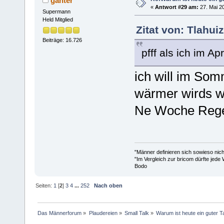
ganter
«
Antwort #29 am:
27. Mai 20
Supermann
Held Mitglied
Zitat von: Tlahui
Beiträge: 16.726
pfff als ich im Ap
ich will im Somm
wärmer wirds w
Ne Woche Rege
"Männer definieren sich sowieso nic
"Im Vergleich zur bricom dürfte jede 
Bodo
Seiten:
1
[
2
]
3
4
...
252
Nach oben
Das Männerforum
»
Plaudereien
»
Small Talk
»
Warum ist heute ein guter 