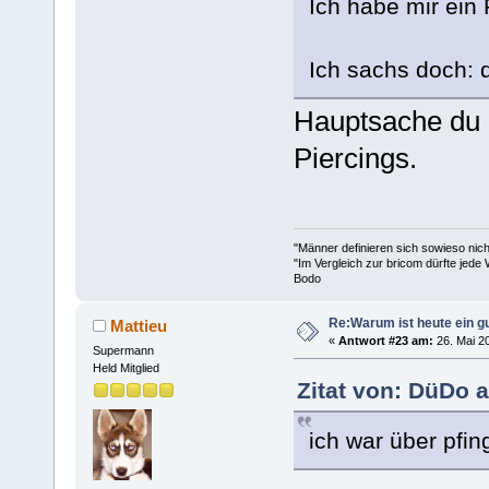
Ich habe mir ein 
Ich sachs doch: 
Hauptsache du p
Piercings.
"Männer definieren sich sowieso nic
"Im Vergleich zur bricom dürfte jede 
Bodo
Re:Warum ist heute ein g
Mattieu
«
Antwort #23 am:
26. Mai 20
Supermann
Held Mitglied
Zitat von: DüDo a
ich war über pfin