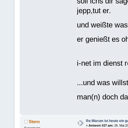
soll ichs dir sa
jepp,tut er.
und weißte wa
er genießt es 
i-net im dienst 
...und was wills
man(n) doch da
Re:Warum ist heute ein g
Stern
«
Antwort #27 am:
26. Mai 20