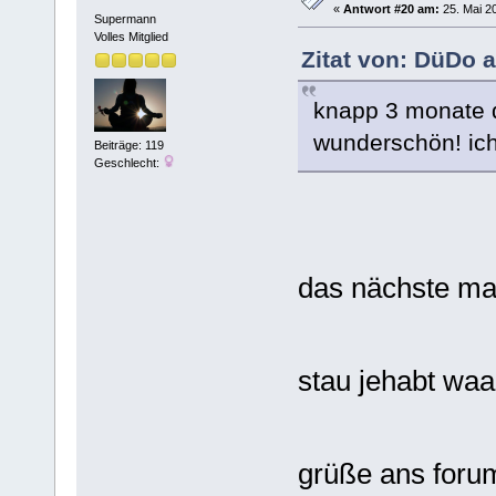
«
Antwort #20 am:
25. Mai 20
Supermann
Volles Mitglied
Zitat von: DüDo a
knapp 3 monate de
wunderschön! ich 
Beiträge: 119
Geschlecht:
das nächste ma
stau jehabt wa
grüße ans forum