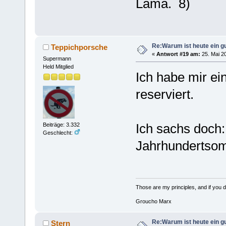
Lama.
Re:Warum ist heute ein g
Teppichporsche
«
Antwort #19 am:
25. Mai 20
Supermann
Held Mitglied
Ich habe mir ei
reserviert.
Ich sachs doch
Beiträge: 3.332
Geschlecht:
Jahrhundertso
Those are my principles, and if you do
Groucho Marx
Re:Warum ist heute ein g
Stern