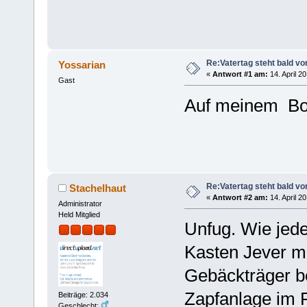
Re:Vatertag steht bald vo
Yossarian
«
Antwort #1 am:
14. April 2
Gast
Auf meinem Bol
Re:Vatertag steht bald vo
Stachelhaut
«
Antwort #2 am:
14. April 2
Administrator
Held Mitglied
Unfug. Wie jede
Kasten Jever m
Gebäckträger bef
Zapfanlage im 
Beiträge: 2.034
Geschlecht: