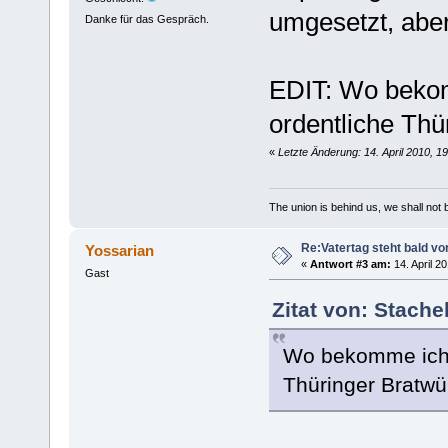
umgesetzt, aber
Danke für das Gespräch.
EDIT: Wo beko
ordentliche Thü
«
Letzte Änderung: 14. April 2010, 1
The union is behind us, we shall not
Re:Vatertag steht bald vo
Yossarian
«
Antwort #3 am:
14. April 2
Gast
Zitat von: Stache
Wo bekomme ich 
Thüringer Bratwü