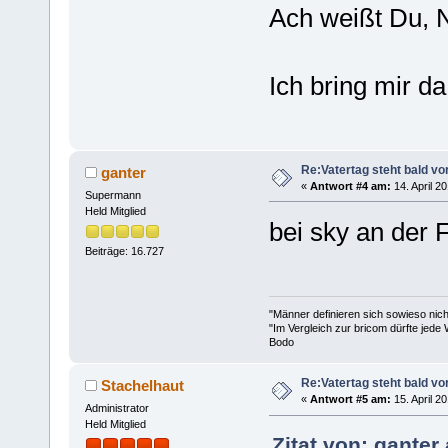
Ach weißt Du, N
Ich bring mir 
Re:Vatertag steht bald vo
ganter
«
Antwort #4 am:
14. April 2
Supermann
Held Mitglied
bei sky an der 
Beiträge: 16.727
"Männer definieren sich sowieso nic
"Im Vergleich zur bricom dürfte jede 
Bodo
Re:Vatertag steht bald vo
Stachelhaut
«
Antwort #5 am:
15. April 2
Administrator
Held Mitglied
Zitat von: ganter