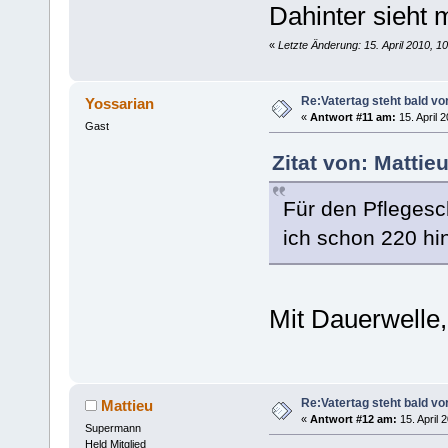
Dahinter sieht
«
Letzte Änderung: 15. April 2010, 1
Re:Vatertag steht bald vo
Yossarian
«
Antwort #11 am:
15. April 
Gast
Zitat von: Mattie
Für den Pflegesch
ich schon 220 hi
Mit Dauerwelle
Re:Vatertag steht bald vo
Mattieu
«
Antwort #12 am:
15. April 
Supermann
Held Mitglied