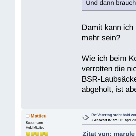
Und dann brauche
Damit kann ich 
mehr sein?
Wie ich beim Ko
verrotten die ni
BSR-Laubsäcke 
abgeholt, ist ab
Re:Vatertag steht bald vo
Mattieu
«
Antwort #7 am:
15. April 2
Supermann
Held Mitglied
Zitat von: marple