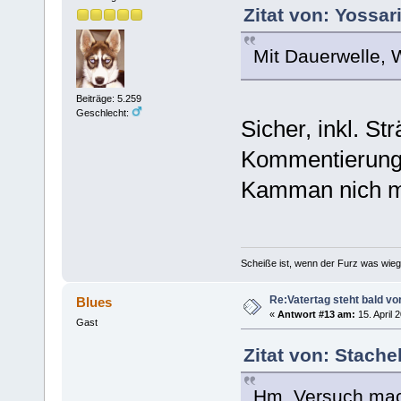
Zitat von: Yossar
Mit Dauerwelle,
Beiträge: 5.259
Geschlecht:
Sicher, inkl. S
Kommentierung 
Kamman nich m
Scheiße ist, wenn der Furz was wieg
Re:Vatertag steht bald vo
Blues
«
Antwort #13 am:
15. April 
Gast
Zitat von: Stache
Hm. Versuch mac