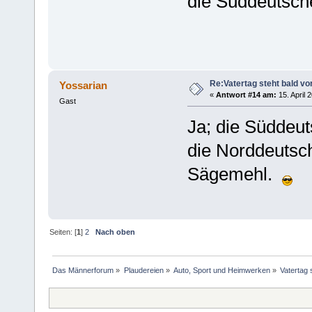
die Süddeutsche
Re:Vatertag steht bald vo
Yossarian
«
Antwort #14 am:
15. April 
Gast
Ja; die Südde
die Norddeutsc
Sägemehl.
Seiten: [
1
]
2
Nach oben
Das Männerforum
»
Plaudereien
»
Auto, Sport und Heimwerken
»
Vatertag 