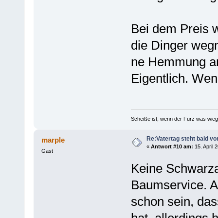
Bei dem Preis w
die Dinger weg
ne Hemmung and
Eigentlich. Wen
Scheiße ist, wenn der Furz was wieg
Re:Vatertag steht bald vo
marple
«
Antwort #10 am:
15. April 
Gast
Keine Schwarzarb
Baumservice. Al
schon sein, das