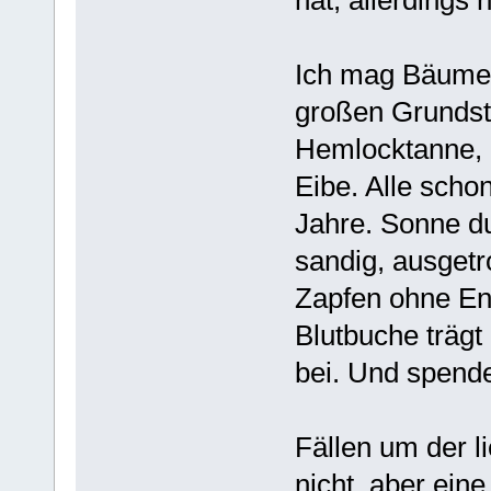
hat, allerdings 
Ich mag Bäume 
großen Grundstü
Hemlocktanne, 3
Eibe. Alle scho
Jahre. Sonne du
sandig, ausgetr
Zapfen ohne En
Blutbuche trägt
bei. Und spend
Fällen um der l
nicht, aber ein