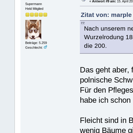
«
Antwort #9 am:
15. April 2
Supermann
Held Mitglied
Zitat von: marple
Nach unserem ne
Wurzelrodung 180
Beiträge: 5.259
die 200.
Geschlecht:
Das geht aber, 
polnische Schw
Für den Pflegesc
habe ich schon 
Fleicht sind in 
wenig Bäume gi