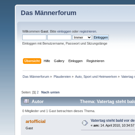
Das Männerforum
Willkommen
Gast
. Bitte
einloggen
oder
registrieren
.
Einloggen mit Benutzername, Passwort und Sitzungslänge
Übersicht
Hilfe
Gallery
Einloggen
Registrieren
Das Männerforum
»
Plaudereien
»
Auto, Sport und Heimwerken
»
Vatertag 
Seiten: [
1
]
2
Nach unten
Autor
Thema: Vatertag steht bal
0 Mitglieder und 1 Gast betrachten dieses Thema.
Vatertag steht bald vor de
artofficial
«
am:
14. April 2010, 10:34:57
Gast