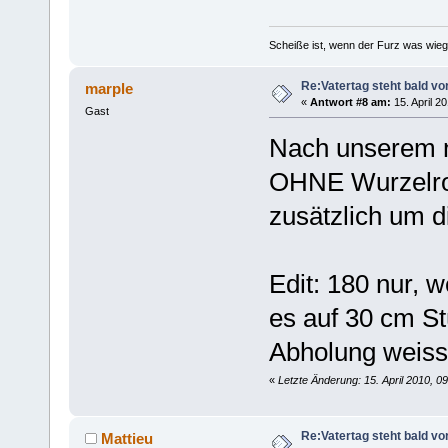
Scheiße ist, wenn der Furz was wieg
Re:Vatertag steht bald vo
marple
«
Antwort #8 am:
15. April 2
Gast
Nach unserem n
OHNE Wurzelrod
zusätzlich um d
Edit: 180 nur, w
es auf 30 cm St
Abholung weiss i
«
Letzte Änderung: 15. April 2010, 0
Re:Vatertag steht bald vo
Mattieu