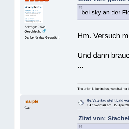
bei sky an der F
Beiträge: 2.034
Geschlecht:
Hm. Versuch ma
Danke für das Gespräch.
Und dann brauc
...
The union is behind us, we shall not
Re:Vatertag steht bald vo
marple
«
Antwort #6 am:
15. April 2
Gast
Zitat von: Stache