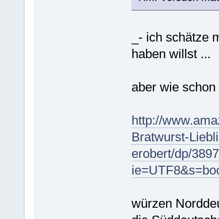
_- ich schätze 
haben willst ...
aber wie schon 
http://www.amaz
Bratwurst-Liebl
erobert/dp/389
ie=UTF8&s=boo
würzen Norddeu