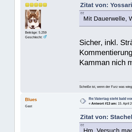
Zitat von: Yossar
Mit Dauerwelle,
Beiträge: 5.259
Geschlecht:
Sicher, inkl. S
Kommentierung 
Kamman nich m
Scheiße ist, wenn der Furz was wieg
Re:Vatertag steht bald vo
Blues
«
Antwort #13 am:
15. April 
Gast
Zitat von: Stache
Hm. Versuch mac