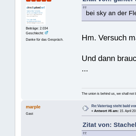
bei sky an der F
Beiträge: 2.034
Geschlecht:
Hm. Versuch ma
Danke für das Gespräch.
Und dann brauc
...
The union is behind us, we shall not
Re:Vatertag steht bald vo
marple
«
Antwort #6 am:
15. April 2
Gast
Zitat von: Stache