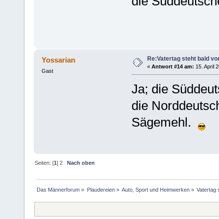
die Süddeutsche
Re:Vatertag steht bald vo
Yossarian
«
Antwort #14 am:
15. April 
Gast
Ja; die Südde
die Norddeutsc
Sägemehl.
Seiten: [
1
]
2
Nach oben
Das Männerforum
»
Plaudereien
»
Auto, Sport und Heimwerken
»
Vatertag 