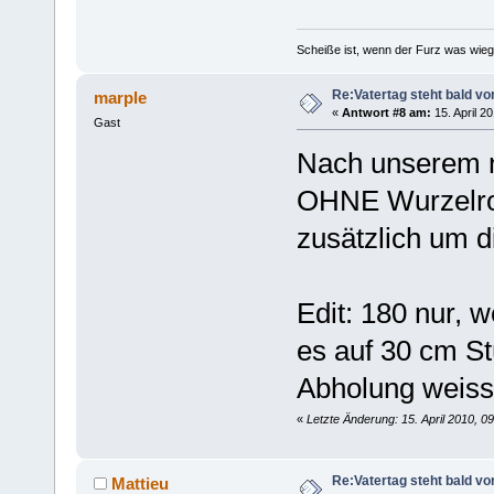
Scheiße ist, wenn der Furz was wieg
Re:Vatertag steht bald vo
marple
«
Antwort #8 am:
15. April 2
Gast
Nach unserem n
OHNE Wurzelrod
zusätzlich um d
Edit: 180 nur, w
es auf 30 cm St
Abholung weiss i
«
Letzte Änderung: 15. April 2010, 0
Re:Vatertag steht bald vo
Mattieu