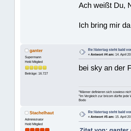
Ach weißt Du, N
Ich bring mir 
Re:Vatertag steht bald vo
ganter
«
Antwort #4 am:
14. April 2
Supermann
Held Mitglied
bei sky an der 
Beiträge: 16.727
"Männer definieren sich sowieso nic
"Im Vergleich zur bricom dürfte jede 
Bodo
Re:Vatertag steht bald vo
Stachelhaut
«
Antwort #5 am:
15. April 2
Administrator
Held Mitglied
Zitat von: ganter