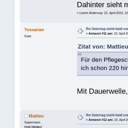
Dahinter sieht
«
Letzte Änderung: 15. April 2010, 1
Re:Vatertag steht bald vo
Yossarian
«
Antwort #11 am:
15. April 
Gast
Zitat von: Mattie
Für den Pflegesch
ich schon 220 hi
Mit Dauerwelle
Re:Vatertag steht bald vo
Mattieu
«
Antwort #12 am:
15. April 
Supermann
Held Mitglied