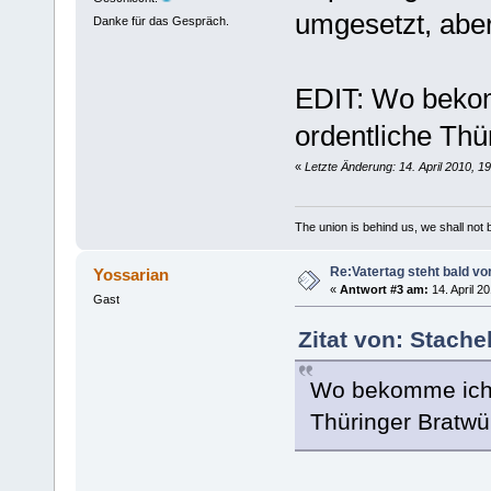
umgesetzt, aber
Danke für das Gespräch.
EDIT: Wo beko
ordentliche Thü
«
Letzte Änderung: 14. April 2010, 1
The union is behind us, we shall not
Re:Vatertag steht bald vo
Yossarian
«
Antwort #3 am:
14. April 2
Gast
Zitat von: Stache
Wo bekomme ich 
Thüringer Bratwü