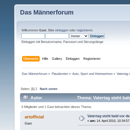
Das Männerforum
Willkommen
Gast
. Bitte
einloggen
oder
registrieren
.
Einloggen mit Benutzername, Passwort und Sitzungslänge
Übersicht
Hilfe
Gallery
Einloggen
Registrieren
Das Männerforum
»
Plaudereien
»
Auto, Sport und Heimwerken
»
Vatertag 
Seiten: [
1
]
2
Nach unten
Autor
Thema: Vatertag steht bal
0 Mitglieder und 1 Gast betrachten dieses Thema.
Vatertag steht bald vor de
artofficial
«
am:
14. April 2010, 10:34:57
Gast