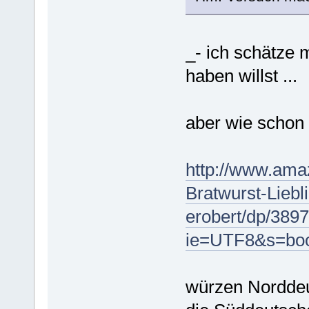
_- ich schätze 
haben willst ...
aber wie schon 
http://www.amaz
Bratwurst-Liebl
erobert/dp/389
ie=UTF8&s=boo
würzen Norddeu