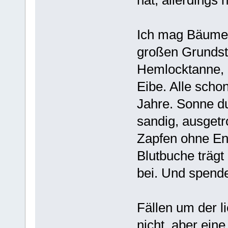
hat, allerdings 
Ich mag Bäume 
großen Grundstü
Hemlocktanne, 3
Eibe. Alle scho
Jahre. Sonne du
sandig, ausgetr
Zapfen ohne En
Blutbuche trägt
bei. Und spend
Fällen um der l
nicht, aber ein