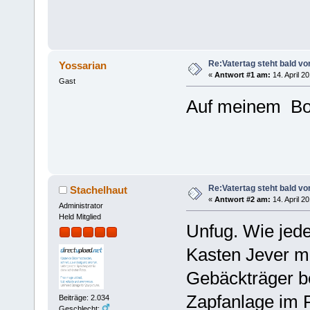
Re:Vatertag steht bald vo
Yossarian
«
Antwort #1 am:
14. April 2
Gast
Auf meinem Bol
Re:Vatertag steht bald vo
Stachelhaut
«
Antwort #2 am:
14. April 2
Administrator
Held Mitglied
Unfug. Wie jede
Kasten Jever m
Gebäckträger bef
Zapfanlage im 
Beiträge: 2.034
Geschlecht: