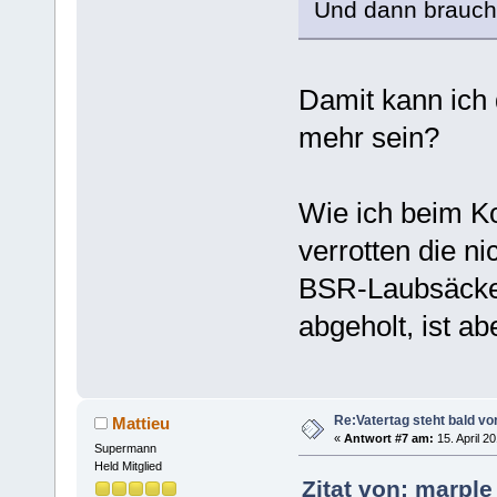
Und dann brauche
Damit kann ich 
mehr sein?
Wie ich beim Ko
verrotten die ni
BSR-Laubsäcke 
abgeholt, ist ab
Re:Vatertag steht bald vo
Mattieu
«
Antwort #7 am:
15. April 2
Supermann
Held Mitglied
Zitat von: marple