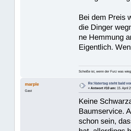
Bei dem Preis w
die Dinger weg
ne Hemmung and
Eigentlich. Wen
Scheiße ist, wenn der Furz was wieg
Re:Vatertag steht bald vo
marple
«
Antwort #10 am:
15. April 
Gast
Keine Schwarzarb
Baumservice. Al
schon sein, das