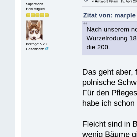
«
Antwort #9 am:
15. April 2
Supermann
Held Mitglied
Zitat von: marple
Nach unserem ne
Wurzelrodung 180
Beiträge: 5.259
die 200.
Geschlecht:
Das geht aber, 
polnische Schw
Für den Pflegesc
habe ich schon 
Fleicht sind in 
wenig Bäume gi