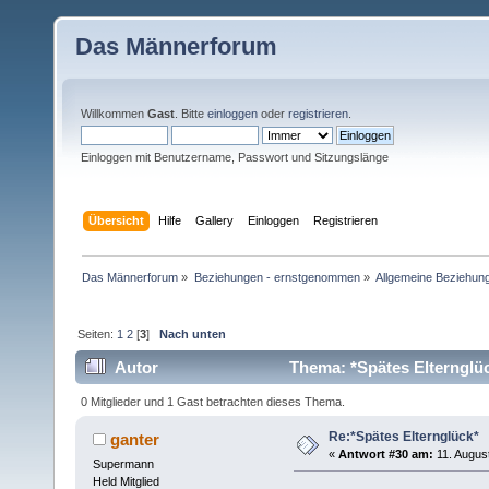
Das Männerforum
Willkommen
Gast
. Bitte
einloggen
oder
registrieren
.
Einloggen mit Benutzername, Passwort und Sitzungslänge
Übersicht
Hilfe
Gallery
Einloggen
Registrieren
Das Männerforum
»
Beziehungen - ernstgenommen
»
Allgemeine Beziehun
Seiten:
1
2
[
3
]
Nach unten
Autor
Thema: *Spätes Elternglü
0 Mitglieder und 1 Gast betrachten dieses Thema.
Re:*Spätes Elternglück*
ganter
«
Antwort #30 am:
11. August
Supermann
Held Mitglied