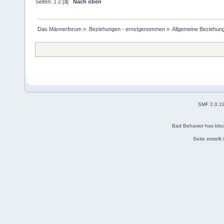
Seiten:
1
2
[
3
]
Nach oben
Das Männerforum
»
Beziehungen - ernstgenommen
»
Allgemeine Beziehun
SMF 2.0.1
Bad Behavior
has blo
Seite erstell