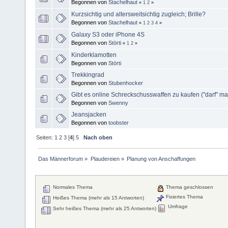
Begonnen von
Stachelhaut
«
1
2
»
Kurzsichtig und altersweitsichtig zugleich; Brille?
Begonnen von
Stachelhaut
«
1
2
3
4
»
Galaxy S3 oder iPhone 4S
Begonnen von
Störti
«
1
2
»
Kinderklamotten
Begonnen von
Störti
Trekkingrad
Begonnen von
Stubenhocker
Gibt es online Schreckschusswaffen zu kaufen ("darf" m
Begonnen von
Swenny
Jeansjacken
Begonnen von
toobster
Seiten:
1
2
3
[
4
]
5
Nach oben
Das Männerforum
»
Plaudereien
»
Planung von Anschaffungen
Normales Thema
Thema geschlossen
Fixiertes Thema
Heißes Thema (mehr als 15 Antworten)
Umfrage
Sehr heißes Thema (mehr als 25 Antworten)