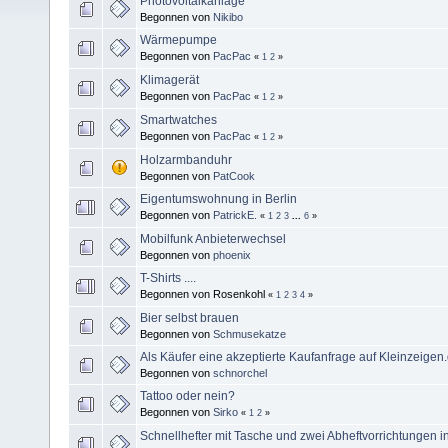
Photovoltaikanlage
Begonnen von
Nikibo
Wärmepumpe
Begonnen von
PacPac
«
1
2
»
Klimagerät
Begonnen von
PacPac
«
1
2
»
Smartwatches
Begonnen von
PacPac
«
1
2
»
Holzarmbanduhr
Begonnen von
PatCook
Eigentumswohnung in Berlin
Begonnen von
PatrickE.
«
1
2
3
...
6
»
Mobilfunk Anbieterwechsel
Begonnen von
phoenix
T-Shirts ....
Begonnen von Rosenkohl
«
1
2
3
4
»
Bier selbst brauen
Begonnen von
Schmusekatze
Als Käufer eine akzeptierte Kaufanfrage auf Kleinzeige
Begonnen von
schnorchel
Tattoo oder nein?
Begonnen von
Sirko
«
1
2
»
Schnellhefter mit Tasche und zwei Abheftvorrichtungen i