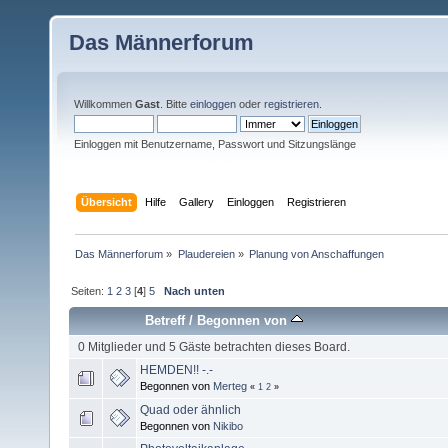
Das Männerforum
Willkommen
Gast
. Bitte
einloggen
oder
registrieren
.
Einloggen mit Benutzername, Passwort und Sitzungslänge
Übersicht
Hilfe
Gallery
Einloggen
Registrieren
Das Männerforum
»
Plaudereien
»
Planung von Anschaffungen
Seiten:
1
2
3
[
4
]
5
Nach unten
Betreff
/
Begonnen von
0 Mitglieder und 5 Gäste betrachten dieses Board.
HEMDEN!! -.-
Begonnen von
Merteg
«
1
2
»
Quad oder ähnlich
Begonnen von
Nikibo