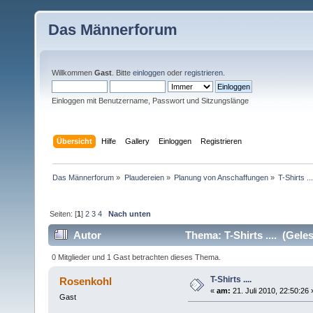
Das Männerforum
Willkommen
Gast
. Bitte
einloggen
oder
registrieren
.
Einloggen mit Benutzername, Passwort und Sitzungslänge
Übersicht
Hilfe
Gallery
Einloggen
Registrieren
Das Männerforum
»
Plaudereien
»
Planung von Anschaffungen
»
T-Shirts ...
Seiten: [
1
]
2
3
4
Nach unten
Autor
Thema: T-Shirts .... (Gele
0 Mitglieder und 1 Gast betrachten dieses Thema.
T-Shirts ....
Rosenkohl
«
am:
21. Juli 2010, 22:50:26 
Gast