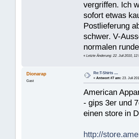
vergriffen. Ich
sofort etwas ka
Postlieferung a
schwer. V-Aussc
normalen runde
«
Letzte Änderung: 22. Juli 2010, 12
Re:T-Shirts ....
Dionarap
«
Antwort #7 am:
23. Juli 20
Gast
American Appar
- gips 3er und 
einen store in 
http://store.am