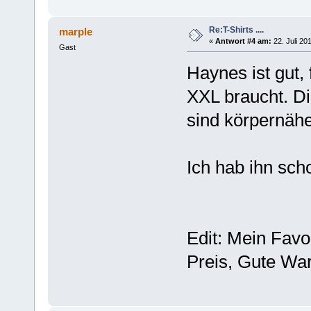
Re:T-Shirts ....
marple
«
Antwort #4 am:
22. Juli 20
Gast
Haynes ist gut, 
XXL braucht. Di
sind körpernähe
Ich hab ihn sc
Edit: Mein Favor
Preis, Gute War