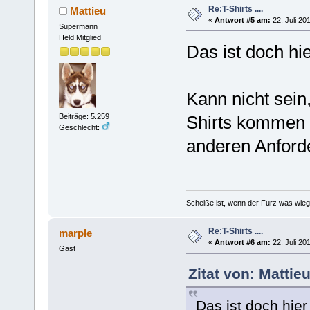
Re:T-Shirts ....
Mattieu
«
Antwort #5 am:
22. Juli 20
Supermann
Held Mitglied
Das ist doch hi
Kann nicht sein
Shirts kommen s
Beiträge: 5.259
Geschlecht:
anderen Anforde
Scheiße ist, wenn der Furz was wieg
Re:T-Shirts ....
marple
«
Antwort #6 am:
22. Juli 20
Gast
Zitat von: Mattie
Das ist doch hier