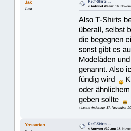
Re:T-Shirts ....
Jak
«
Antwort #9 am:
16. Novemb
Gast
Also T-Shirts b
überall, selbst
die begegnen ei
sonst gibt es a
Modeläden und 
genannt. Also 
fündig wird
K
oder ähnlichem
geben sollte
«
Letzte Änderung: 17. November 20
Re:T-Shirts ....
Yossarian
«
Antwort #10 am:
18. Novem