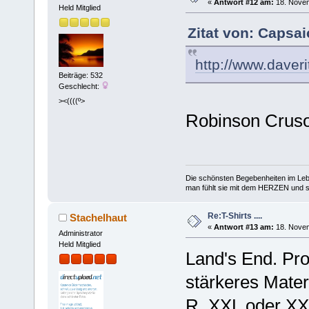
«
Antwort #12 am:
18. Novem
Held Mitglied
Zitat von: Caрsa
http://www.daver
Beiträge: 532
Geschlecht:
><((((º>
Robinson Cru
Die schönsten Begebenheiten im Lebe
man fühlt sie mit dem HERZEN und spe
Re:T-Shirts ....
Stachelhaut
«
Antwort #13 am:
18. Novem
Administrator
Held Mitglied
Land's End. Pro
stärkeres Materi
R. XXL oder XX