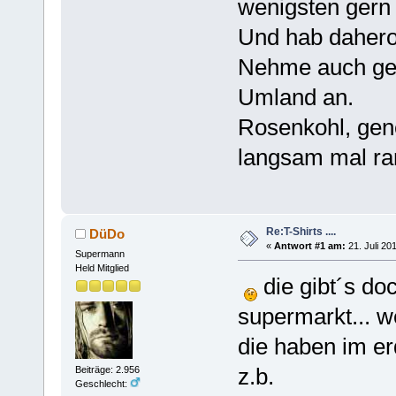
wenigsten gern
Und hab daheroh
Nehme auch ger
Umland an.
Rosenkohl, gen
langsam mal ra
Re:T-Shirts ....
DüDo
«
Antwort #1 am:
21. Juli 20
Supermann
Held Mitglied
die gibt´s do
supermarkt... w
die haben im er
z.b.
Beiträge: 2.956
Geschlecht: