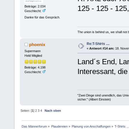
125 - 125 - 125,
Beiträge: 2.034
Geschlecht:
Danke für das Gespräch.
The union is behind us, we shall not
Re:T-Shirts ....
phoenix
«
Antwort #14 am:
18. Novem
Supermann
Held Mitglied
Land´s End, Lan
Beiträge: 4.198
Interessant, di
Geschlecht:
"Zwei Dinge sind unendlich, das Uni
sicher." (Albert Einstein)
Seiten: [
1
]
2
3
4
Nach oben
Das Männerforum
»
Plaudereien
»
Planung von Anschaffungen
»
T-Shirts ...