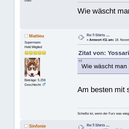
Gast
Wie wäscht ma
Re:T-Shirts ....
Mattieu
«
Antwort #11 am:
18. Novem
Supermann
Held Mitglied
Zitat von: Yossa
Wie wäscht man
Beiträge: 5.259
Geschlecht:
Am besten mit
Scheiße ist, wenn der Furz was wieg
Re:T-Shirts ....
Sinfonie