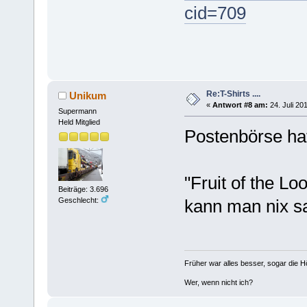
cid=709
Re:T-Shirts ....
Unikum
«
Antwort #8 am:
24. Juli 20
Supermann
Held Mitglied
Postenbörse hat
"Fruit of the L
Beiträge: 3.696
Geschlecht:
kann man nix s
Früher war alles besser, sogar die 
Wer, wenn nicht ich?