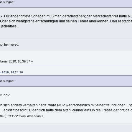
hals regnet.
 o.k. Für angerichtete Schäden muß man geradestehen; der Mercedesfahrer hätte 
 Oder sich wenigstens entschuldigen und seinen Fehler anerkennen. Daß er stattd
jedenfalls.
 not be moved.
bruar 2010, 18:39:37 »
r 2010, 18:24:10
hals regnet.
hrung?
sch sich anders verhalten hätte, wäre NOP wahrscheinlich mit einer freundlichen 
Lackstift besorgt. Eigentlich hätte dem alten Penner eins in die Fresse gehört; da
2010, 19:15:23 von Yossarian
»