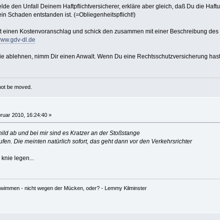
lde den Unfall Deinem Haftpflichtversicherer, erkläre aber gleich, daß Du die Haft
n Schaden entstanden ist. (=Obliegenheitspflicht!)
att einen Kostenvoranschlag und schick den zusammen mit einer Beschreibung des
/www.gdv-dl.de
ie ablehnen, nimm Dir einen Anwalt. Wenn Du eine Rechtsschutzversicherung hast
 not be moved.
ruar 2010, 16:24:40 »
ld ab und bei mir sind es Kratzer an der Stoßstange
ufen. Die meinten natürlich sofort, das geht dann vor den Verkehrsrichter
knie legen...
hwimmen - nicht wegen der Mücken, oder? - Lemmy Kilminster