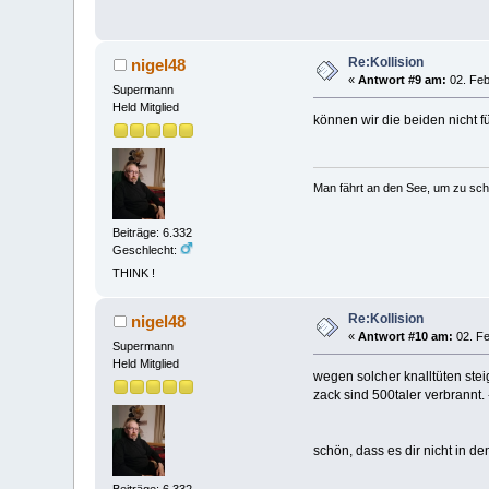
Re:Kollision
nigel48
«
Antwort #9 am:
02. Feb
Supermann
Held Mitglied
können wir die beiden nicht f
Man fährt an den See, um zu sc
Beiträge: 6.332
Geschlecht:
THINK !
Re:Kollision
nigel48
«
Antwort #10 am:
02. Fe
Supermann
Held Mitglied
wegen solcher knalltüten steig
zack sind 500taler verbrannt.
schön, dass es dir nicht in de
Beiträge: 6.332