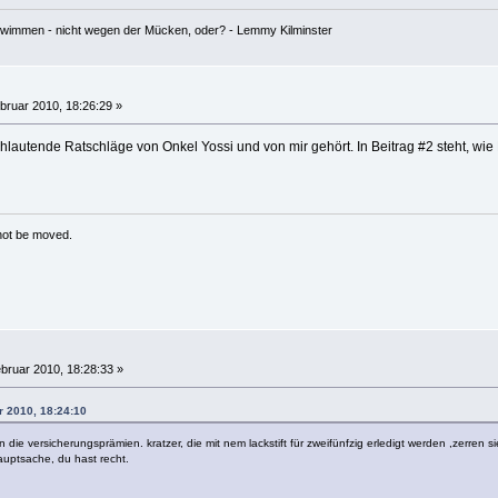
hwimmen - nicht wegen der Mücken, oder? - Lemmy Kilminster
bruar 2010, 18:26:29 »
chlautende Ratschläge von Onkel Yossi und von mir gehört. In Beitrag #2 steht, 
 not be moved.
bruar 2010, 18:28:33 »
r 2010, 18:24:10
 die versicherungsprämien. kratzer, die mit nem lackstift für zweifünfzig erledigt werden ,zerren si
auptsache, du hast recht.