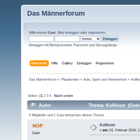
Das Männerforum
Willkommen
Gast
. Bitte
einloggen
oder
registrieren
.
Einloggen mit Benutzername, Passwort und Sitzungslänge
Übersicht
Hilfe
Gallery
Einloggen
Registrieren
Das Männerforum
»
Plaudereien
»
Auto, Sport und Heimwerken
»
Kollis
Seiten: [
1
]
2
3
4
Nach unten
Autor
Thema: Kollision (Gele
0 Mitglieder und 1 Gast betrachten dieses Thema.
Kollision
NOP
«
am:
01. Februar 2010, 1
Gast