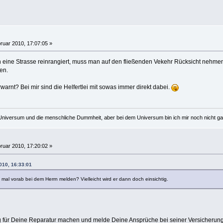
ruar 2010, 17:07:05 »
eine Strasse reinrangiert, muss man auf den fließenden Vekehr Rücksicht nehme
en.
rwarnt? Bei mir sind die Helfertlei mit sowas immer direkt dabei.
Universum und die menschliche Dummheit, aber bei dem Universum bin ich mir noch nicht ganz
ruar 2010, 17:20:02 »
010, 16:33:01
h mal vorab bei dem Herrn melden? Vielleicht wird er dann doch einsichtig.
 für Deine Reparatur machen und melde Deine Ansprüche bei seiner Versicherung 