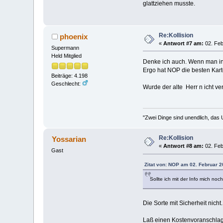
glattziehen musste.
Re:Kollision
phoenix
«
Antwort #7 am:
02. Feb
Supermann
Held Mitglied
Denke ich auch. Wenn man in 
Ergo hat NOP die besten Kart
Beiträge: 4.198
Geschlecht:
Wurde der alte Herr n icht ve
"Zwei Dinge sind unendlich, das 
Re:Kollision
Yossarian
«
Antwort #8 am:
02. Feb
Gast
Zitat von: NOP am 02. Februar 2
Sollte ich mit der Info mich noc
Die Sorte mit Sicherheit nicht.
Laß einen Kostenvoranschlag