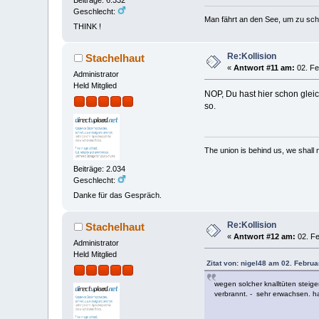
Geschlecht:
Man fährt an den See, um zu sc
THINK !
Re:Kollision
Stachelhaut
«
Antwort #11 am:
02. Fe
Administrator
Held Mitglied
NOP, Du hast hier schon glei
so.
The union is behind us, we shall
Beiträge: 2.034
Geschlecht:
Danke für das Gespräch.
Re:Kollision
Stachelhaut
«
Antwort #12 am:
02. Fe
Administrator
Held Mitglied
Zitat von: nigel48 am 02. Februa
wegen solcher knalltüten steigen
verbrannt. - sehr erwachsen. h