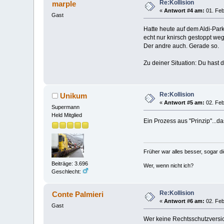
Re:Kollision
marple
«
Antwort #4 am:
01. Feb
Gast
Hatte heute auf dem Aldi-Parkp
echt nur knirsch gestoppt weg
Der andre auch. Gerade so.
Zu deiner Situation: Du hast
Re:Kollision
Unikum
«
Antwort #5 am:
02. Feb
Supermann
Held Mitglied
Ein Prozess aus "Prinzip"...d
Früher war alles besser, sogar d
Beiträge: 3.696
Wer, wenn nicht ich?
Geschlecht:
Re:Kollision
Conte Palmieri
«
Antwort #6 am:
02. Feb
Gast
Wer keine Rechtsschutzversic