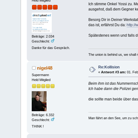
Held Mitglied
Ich stimme Onkel Yossi zu. Me
ausgehst, daß dem Gegner kei
Besorg Dir in Deiner Werkst
das ist, erfährst Du da:
http:/
Spätestenes wenn und falls d
Beiträge: 2.034
Geschlecht:
Danke für das Gespräch.
The union is behind us, we shall
Re:Kollision
nigel48
«
Antwort #3 am:
01. Feb
Supermann
Held Mitglied
Beim ihm ist das Nummernschi
Ich habe dann die Polizei ger
die sollte man beide über das 
Beiträge: 6.332
Man fährt an den See, um zu sc
Geschlecht:
THINK !