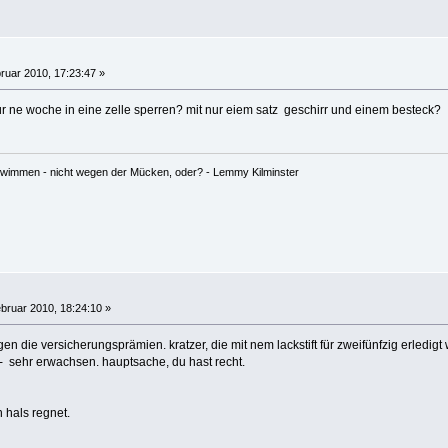
ruar 2010, 17:23:47 »
ür ne woche in eine zelle sperren? mit nur eiem satz geschirr und einem besteck?
hwimmen - nicht wegen der Mücken, oder? - Lemmy Kilminster
bruar 2010, 18:24:10 »
en die versicherungsprämien. kratzer, die mit nem lackstift für zweifünfzig erledigt 
 - sehr erwachsen. hauptsache, du hast recht.
n hals regnet.