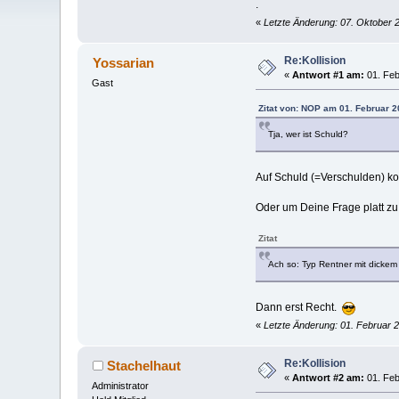
.
«
Letzte Änderung: 07. Oktober 
Re:Kollision
Yossarian
«
Antwort #1 am:
01. Feb
Gast
Zitat von: NOP am 01. Februar 2
Tja, wer ist Schuld?
Auf Schuld (=Verschulden) ko
Oder um Deine Frage platt zu 
Zitat
Ach so: Typ Rentner mit dicke
Dann erst Recht.
«
Letzte Änderung: 01. Februar 
Re:Kollision
Stachelhaut
«
Antwort #2 am:
01. Feb
Administrator