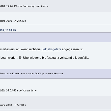
2010, 14:28:19 von Zarniwoop van Harl
»
ruar 2010, 14:26:25 »
010, 13:34:45
mmt es erst an, wenn nicht die
Betriebsgefahr
abgegessen ist.
beantworten: Er. Überwiegend bis fast ganz vollständig jedenfalls.
m Mercedes-Kombi. Kommt vom Dorf irgendwo in Hessen.
2010, 18:03:43 von Yossarian
»
ruar 2010, 15:50:18 »