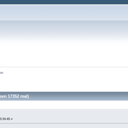
ion
sen 17352 mal)
3:34:45 »