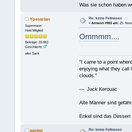
Was sie schon haben wo
Re: keine Fellnasen
Yossarian
«
Antwort #993 am:
25. Nove
Supermann
Held Mitglied
Ommmm....
Beiträge: 20.862
Geschlecht:
alter Sack
"I came to a point where
enjoying what they call l
clouds."
— Jack Kerouac
Alte Männer sind gefähr
Enkel sind das Dessert
Re: keine Fellnasen
ganter