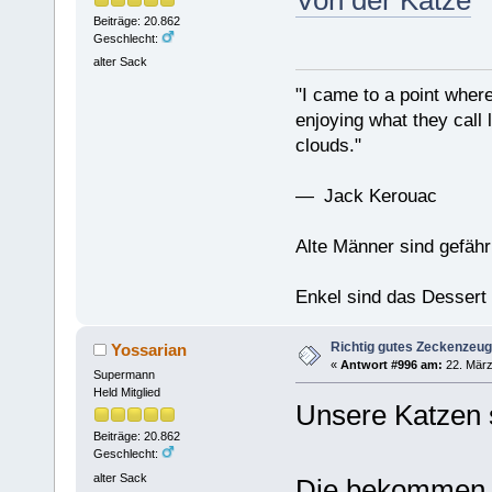
Beiträge: 20.862
Geschlecht:
alter Sack
"I came to a point where
enjoying what they call l
clouds."
— Jack Kerouac
Alte Männer sind gefähr
Enkel sind das Dessert
Richtig gutes Zeckenzeug
Yossarian
«
Antwort #996 am:
22. März
Supermann
Held Mitglied
Unsere Katzen s
Beiträge: 20.862
Geschlecht:
alter Sack
Die bekommen i