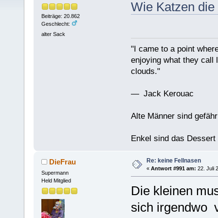
Wie Katzen die
Beiträge: 20.862
Geschlecht:
alter Sack
"I came to a point where
enjoying what they call l
clouds."
— Jack Kerouac
Alte Männer sind gefähr
Enkel sind das Dessert
Re: keine Fellnasen
DieFrau
«
Antwort #991 am:
22. Juli 
Supermann
Held Mitglied
Die kleinen mus
sich irgendwo v