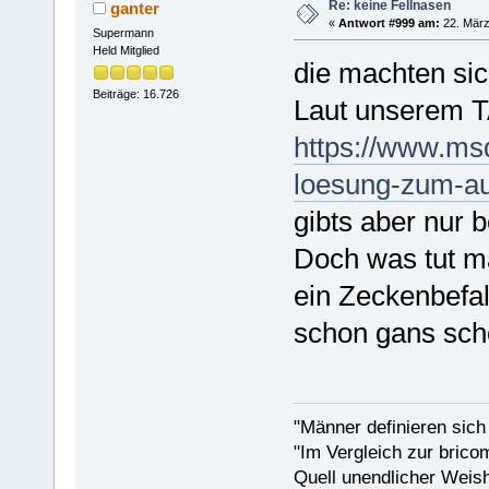
Re: keine Fellnasen
ganter
«
Antwort #999 am:
22. März
Supermann
Held Mitglied
die machten sic
Beiträge: 16.726
Laut unserem TA
https://www.msd
loesung-zum-auf
gibts aber nur 
Doch was tut man
ein Zeckenbefa
schon gans sch
"Männer definieren sich
"Im Vergleich zur bricom
Quell unendlicher Weishe