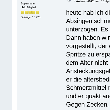
«
Antwort #1001 am:
10. Apri
Supermann
Held Mitglied
heute hab ich d
Beiträge: 16.726
Absingen schmu
unterzogen. Es
Dann haben wir
vorgestellt, der
Spritze zu erspa
dem Alter nicht
Ansteckungsgef
er die altersbe
Schmerzmittel m
und er quakt au
Gegen Zecken, 