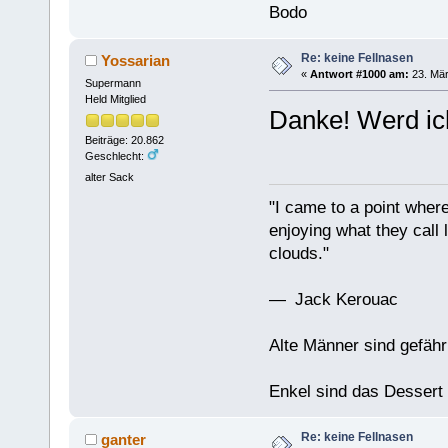
Bodo
Re: keine Fellnasen
Yossarian
«
Antwort #1000 am:
23. Mär
Supermann
Held Mitglied
Danke! Werd ic
Beiträge: 20.862
Geschlecht:
alter Sack
"I came to a point where
enjoying what they call l
clouds."
— Jack Kerouac
Alte Männer sind gefähr
Enkel sind das Dessert
Re: keine Fellnasen
ganter