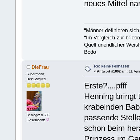
neues Mittel na
"Männer definieren sich
"Im Vergleich zur bricom
Quell unendlicher Weishe
Bodo
Re: keine Fellnasen
DieFrau
«
Antwort #1002 am:
11. Apri
Supermann
Held Mitglied
Erste?....pfff
Henning bringt 
krabelnden Bab
passende Stelle
Beiträge: 8.505
Geschlecht:
schon beim heran
Prinzess im Gart