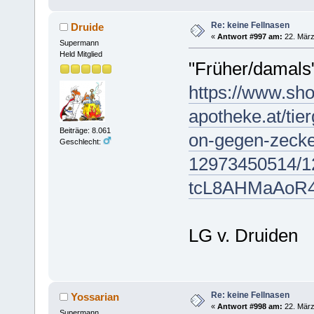
Re: keine Fellnasen
Druide
«
Antwort #997 am:
22. März
Supermann
Held Mitglied
"Früher/damals
https://www.sho
apotheke.at/tie
Beiträge: 8.061
on-gegen-zecke
Geschlecht:
12973450514/
tcL8AHMaAoR4
LG v. Druiden
Re: keine Fellnasen
Yossarian
«
Antwort #998 am:
22. März
Supermann