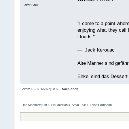
alter Sack
"I came to a point where
enjoying what they call l
clouds."
— Jack Kerouac
Alte Männer sind gefähr
Enkel sind das Dessert
Seiten:
1
...
65
66
[
67
]
68
69
Nach oben
Das Männerforum
»
Plaudereien
»
Small Talk
»
keine Fellnasen