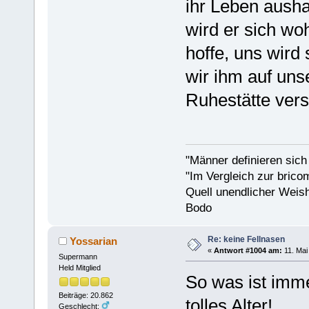
ihr Leben aush
wird er sich wo
hoffe, uns wird
wir ihm auf uns
Ruhestätte ver
"Männer definieren sich
"Im Vergleich zur bricom
Quell unendlicher Weishe
Bodo
Re: keine Fellnasen
Yossarian
«
Antwort #1004 am:
11. Mai
Supermann
Held Mitglied
So was ist imme
Beiträge: 20.862
tolles Alter!
Geschlecht: