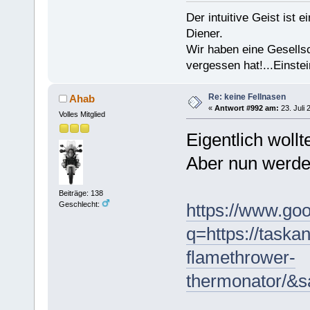
Der intuitive Geist ist 
Diener.
Wir haben eine Gesells
vergessen hat!...Einstei
Re: keine Fellnasen
Ahab
«
Antwort #992 am:
23. Juli 
Volles Mitglied
Eigentlich woll
Aber nun werde
Beiträge: 138
https://www.goo
Geschlecht:
q=https://taska
flamethrower-
thermonator/