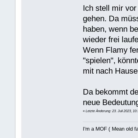
Ich stell mir v
gehen. Da müss
haben, wenn be
wieder frei lauf
Wenn Flamy fer
"spielen", könnt
mit nach Hau
Da bekommt der
neue Bedeutu
«
Letzte Änderung: 23. Juli 2023, 10
I'm a MOF ( Mean old fa