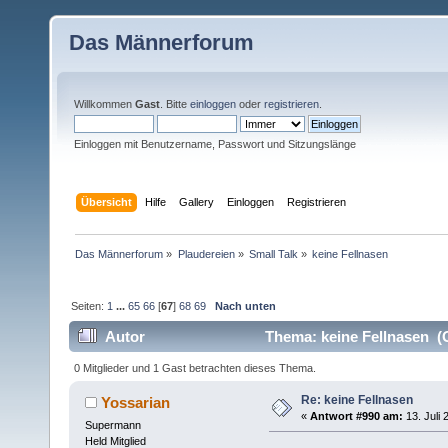
Das Männerforum
Willkommen
Gast
. Bitte
einloggen
oder
registrieren
.
Einloggen mit Benutzername, Passwort und Sitzungslänge
Übersicht
Hilfe
Gallery
Einloggen
Registrieren
Das Männerforum
»
Plaudereien
»
Small Talk
»
keine Fellnasen
Seiten:
1
...
65
66
[
67
]
68
69
Nach unten
Autor
Thema: keine Fellnasen (
0 Mitglieder und 1 Gast betrachten dieses Thema.
Re: keine Fellnasen
Yossarian
«
Antwort #990 am:
13. Juli 
Supermann
Held Mitglied