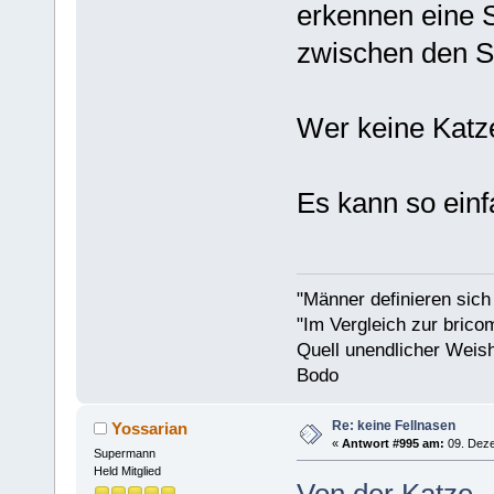
erkennen eine 
zwischen den Sä
Wer keine Katz
Es kann so einfa
"Männer definieren sich
"Im Vergleich zur bricom
Quell unendlicher Weishe
Bodo
Re: keine Fellnasen
Yossarian
«
Antwort #995 am:
09. Deze
Supermann
Held Mitglied
Von der Katze