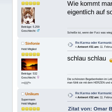
Wie kommt man 
eigentlich auf 
Beiträge: 5.259
Geschlecht:
Scheiße ist, wenn der Furz was wieg
Re:Karma oder Karmani
Sinfonie
«
Antwort #31 am:
11. Februa
Held Mitglied
schlau schlau
Beiträge: 532
Geschlecht:
Die schönsten Begebenheiten im Lebe
man fühlt sie mit dem HERZEN und spe
><((((º>
Re:Karma oder Karmani
Unikum
«
Antwort #32 am:
11. Februa
Supermann
Held Mitglied
Zitat von: Omar 