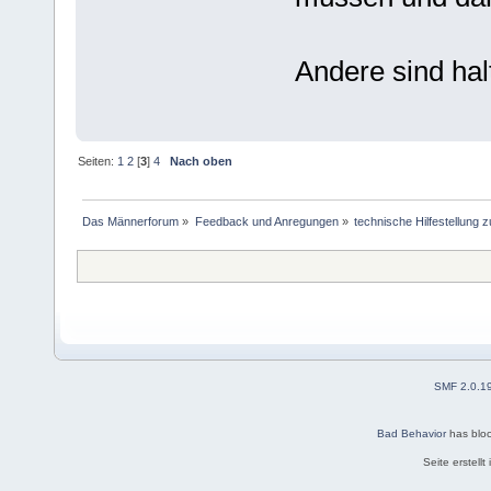
Andere sind hal
Seiten:
1
2
[
3
]
4
Nach oben
Das Männerforum
»
Feedback und Anregungen
»
technische Hilfestellung
SMF 2.0.1
Bad Behavior
has blo
Seite erstell