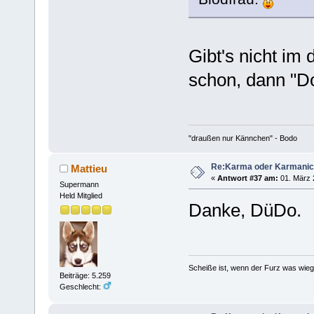
Gibt's nicht i
schon, dann "
"draußen nur Kännchen" - Bodo
Re:Karma oder Karmani
Mattieu
«
Antwort #37 am:
01. März 
Supermann
Held Mitglied
Danke, DüDo.
Scheiße ist, wenn der Furz was wieg
Beiträge: 5.259
Geschlecht: