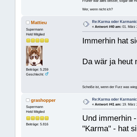
Früher war alles besser, sogar die 
Wer, wenn nicht ich?
Re:Karma oder Karmani
Mattieu
«
Antwort #40 am:
01. März 
Supermann
Held Mitglied
Immerhin hat si
Da wär ja heut 
Beiträge: 5.259
Geschlecht:
Scheiße ist, wenn der Furz was wieg
Re:Karma oder Karmani
grashopper
«
Antwort #41 am:
19. März 
Supermann
Held Mitglied
Und immerhin - 
Beiträge: 5.816
"Karma" - hat si