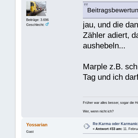
Beitragsbewertun
Beiträge: 3.696
jau, und die da
Geschlecht:
Zähler adiert,
aushebeln...
Marple z.B. sc
Tag und ich dar
Früher war alles besser, sogar die 
Wer, wenn nicht ich?
Re:Karma oder Karmani
Yossarian
«
Antwort #33 am:
11. Februa
Gast