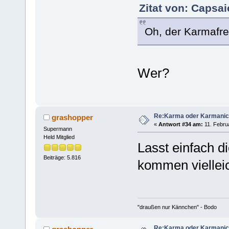
Zitat von: Capsai
Oh, der Karmafre
Wer?
Re:Karma oder Karmani
grashopper
«
Antwort #34 am:
11. Februa
Supermann
Held Mitglied
Lasst einfach 
Beiträge: 5.816
kommen viellei
"draußen nur Kännchen" - Bodo
Re:Karma oder Karmani