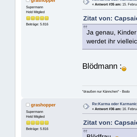
grashopper
«
Antwort #35 am:
15. Febru
Supermann
Held Mitglied
Zitat von: Capsai
Beiträge: 5.816
Ja genau, Kinder
werdet ihr vielle
Blödmann :
"draußen nur Kännchen" - Bodo
Re:Karma oder Karmani
grashopper
«
Antwort #36 am:
16. Februa
Supermann
Held Mitglied
Zitat von: Capsai
Beiträge: 5.816
Blödfrau.