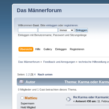
Das Männerforum
Willkommen
Gast
. Bitte
einloggen
oder
registrieren
.
Einloggen mit Benutzername, Passwort und Sitzungslänge
Übersicht
Hilfe
Gallery
Einloggen
Registrieren
Das Männerforum
»
Feedback und Anregungen
»
technische Hilfestellung
Seiten:
1
2
[
3
]
4
Nach unten
Autor
Thema: Karma oder Karma
0 Mitglieder und 1 Gast betrachten dieses Thema.
Re:Karma oder Karmani
Mattieu
«
Antwort #30 am:
11. Februa
Supermann
Held Mitglied