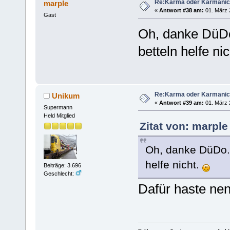
Re:Karma oder Karmani
marple
«
Antwort #38 am:
01. März 
Gast
Oh, danke DüDo
betteln helfe ni
Re:Karma oder Karmani
Unikum
«
Antwort #39 am:
01. März 
Supermann
Held Mitglied
Zitat von: marple
Oh, danke DüDo. 
helfe nicht.
Beiträge: 3.696
Geschlecht:
Dafür haste nen