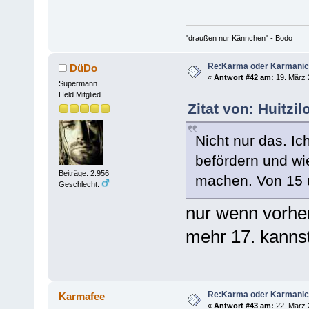
"draußen nur Kännchen" - Bodo
Re:Karma oder Karmani
DüDo
«
Antwort #42 am:
19. März 
Supermann
Held Mitglied
Zitat von: Huitzi
Nicht nur das. Ic
befördern und wi
Beiträge: 2.956
machen. Von 15 u
Geschlecht:
nur wenn vorhe
mehr 17. kanns
Re:Karma oder Karmani
Karmafee
«
Antwort #43 am:
22. März 