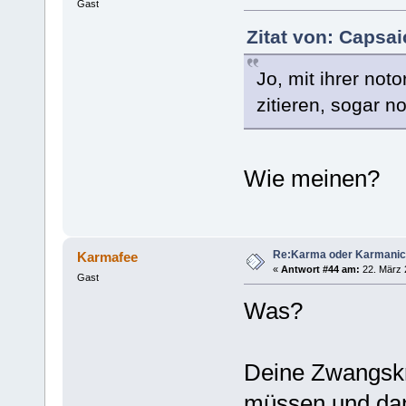
Gast
Zitat von: Capsai
Jo, mit ihrer not
zitieren, sogar n
Wie meinen?
Re:Karma oder Karmani
Karmafee
«
Antwort #44 am:
22. März 
Gast
Was?
Deine Zwangskr
müssen und da