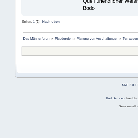
Quell unendlicher Weishe
Bodo
Seiten:
1
[
2
]
Nach oben
Das Männerforum
»
Plaudereien
»
Planung von Anschaffungen
»
Terrassen
SMF 2.0.1
Bad Behavior
has blo
Seite erstell