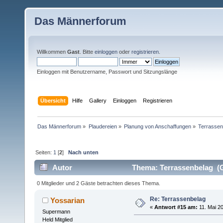
Das Männerforum
Willkommen
Gast
. Bitte
einloggen
oder
registrieren
.
Einloggen mit Benutzername, Passwort und Sitzungslänge
Übersicht
Hilfe
Gallery
Einloggen
Registrieren
Das Männerforum
»
Plaudereien
»
Planung von Anschaffungen
»
Terrassen
Seiten:
1
[
2
]
Nach unten
Autor
Thema: Terrassenbelag (G
0 Mitglieder und 2 Gäste betrachten dieses Thema.
Re: Terrassenbelag
Yossarian
«
Antwort #15 am:
11. Mai 20
Supermann
Held Mitglied