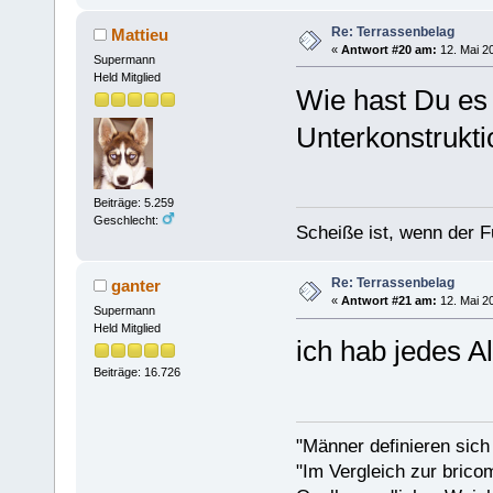
Re: Terrassenbelag
Mattieu
«
Antwort #20 am:
12. Mai 20
Supermann
Held Mitglied
Wie hast Du es 
Unterkonstrukt
Beiträge: 5.259
Geschlecht:
Scheiße ist, wenn der F
Re: Terrassenbelag
ganter
«
Antwort #21 am:
12. Mai 20
Supermann
Held Mitglied
ich hab jedes Al
Beiträge: 16.726
"Männer definieren sich
"Im Vergleich zur bricom