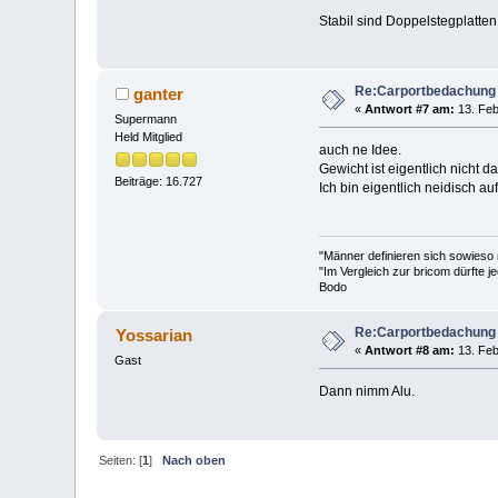
Stabil sind Doppelstegplatten;
Re:Carportbedachung
ganter
«
Antwort #7 am:
13. Feb
Supermann
Held Mitglied
auch ne Idee.
Gewicht ist eigentlich nicht d
Beiträge: 16.727
Ich bin eigentlich neidisch a
"Männer definieren sich sowieso
"Im Vergleich zur bricom dürfte je
Bodo
Re:Carportbedachung
Yossarian
«
Antwort #8 am:
13. Feb
Gast
Dann nimm Alu.
Seiten: [
1
]
Nach oben