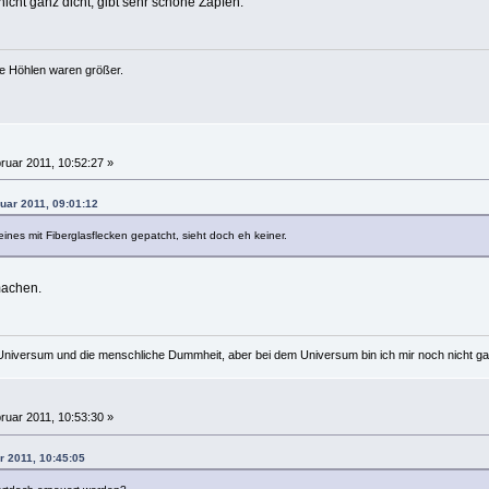
nicht ganz dicht, gibt sehr schöne Zapfen.
ie Höhlen waren größer.
ruar 2011, 10:52:27 »
ruar 2011, 09:01:12
nes mit Fiberglasflecken gepatcht, sieht doch eh keiner.
machen.
Universum und die menschliche Dummheit, aber bei dem Universum bin ich mir noch nicht ganz
ruar 2011, 10:53:30 »
r 2011, 10:45:05