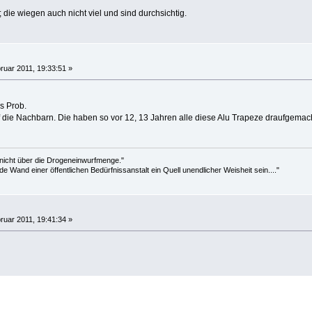
 die wiegen auch nicht viel und sind durchsichtig.
ruar 2011, 19:33:51 »
as Prob.
uf die Nachbarn. Die haben so vor 12, 13 Jahren alle diese Alu Trapeze draufgema
 nicht über die Drogeneinwurfmenge."
de Wand einer öffentlichen Bedürfnissanstalt ein Quell unendlicher Weisheit sein...."
ruar 2011, 19:41:34 »