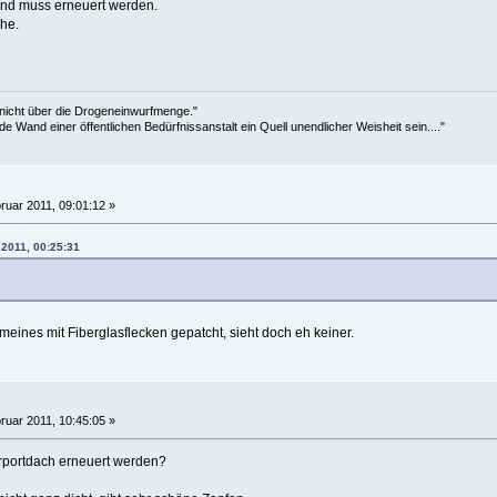
und muss erneuert werden.
che.
 nicht über die Drogeneinwurfmenge."
de Wand einer öffentlichen Bedürfnissanstalt ein Quell unendlicher Weisheit sein...."
ruar 2011, 09:01:12 »
 2011, 00:25:31
eines mit Fiberglasflecken gepatcht, sieht doch eh keiner.
ruar 2011, 10:45:05 »
rportdach erneuert werden?