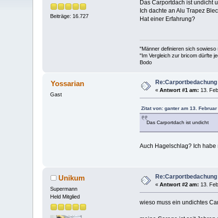
Das Carportdach ist undicht 
Ich dachte an Alu Trapez Ble
Beiträge: 16.727
Hat einer Erfahrung?
"Männer definieren sich sowieso
"Im Vergleich zur bricom dürfte je
Bodo
Re:Carportbedachung
Yossarian
«
Antwort #1 am:
13. Feb
Gast
Zitat von: ganter am 13. Februar
Das Carportdach ist undicht
Auch Hagelschlag? Ich habe m
Re:Carportbedachung
Unikum
«
Antwort #2 am:
13. Feb
Supermann
Held Mitglied
wieso muss ein undichtes Ca