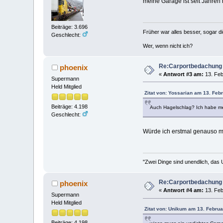
meine Garage ist seit Jahren 
Beiträge: 3.696
Früher war alles besser, sogar d
Geschlecht:
Wer, wenn nicht ich?
Re:Carportbedachung
phoenix
«
Antwort #3 am:
13. Feb
Supermann
Held Mitglied
Zitat von: Yossarian am 13. Feb
Beiträge: 4.198
Auch Hagelschlag? Ich habe mei
Geschlecht:
Würde ich erstmal genauso 
"Zwei Dinge sind unendlich, das 
Re:Carportbedachung
phoenix
«
Antwort #4 am:
13. Feb
Supermann
Held Mitglied
Zitat von: Unikum am 13. Februa
Beiträge: 4.198