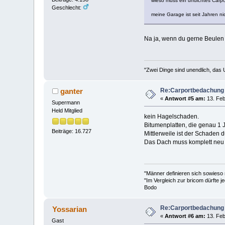
wieso muss ein undichtes Carp
Geschlecht:
meine Garage ist seit Jahren ni
Na ja, wenn du gerne Beulen u
"Zwei Dinge sind unendlich, das 
Re:Carportbedachung
ganter
«
Antwort #5 am:
13. Feb
Supermann
Held Mitglied
kein Hagelschaden.
Bitumenplatten, die genau 1 
Beiträge: 16.727
Mittlerweile ist der Schaden
Das Dach muss komplett neu
"Männer definieren sich sowieso
"Im Vergleich zur bricom dürfte je
Bodo
Re:Carportbedachung
Yossarian
«
Antwort #6 am:
13. Feb
Gast