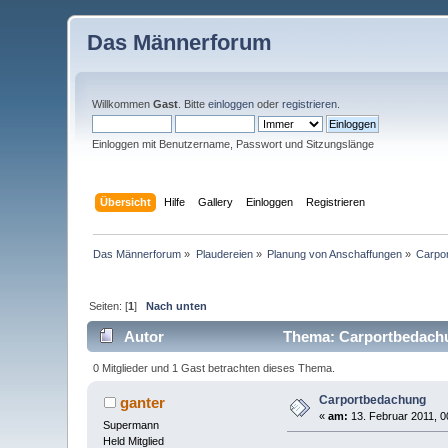
Das Männerforum
Willkommen
Gast
. Bitte
einloggen
oder
registrieren
.
Einloggen mit Benutzername, Passwort und Sitzungslänge
Übersicht
Hilfe
Gallery
Einloggen
Registrieren
Das Männerforum
»
Plaudereien
»
Planung von Anschaffungen
»
Carpo
Seiten: [
1
]
Nach unten
Autor
Thema: Carportbedachu
0 Mitglieder und 1 Gast betrachten dieses Thema.
Carportbedachung
ganter
«
am:
13. Februar 2011, 0
Supermann
Held Mitglied