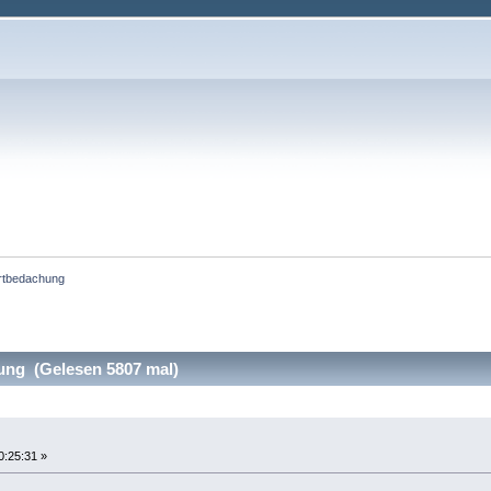
rtbedachung
ng (Gelesen 5807 mal)
0:25:31 »