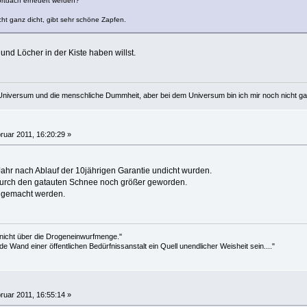
ortdach erneuert werden?
cht ganz dicht, gibt sehr schöne Zapfen.
nd Löcher in der Kiste haben willst.
Universum und die menschliche Dummheit, aber bei dem Universum bin ich mir noch nicht ganz
ruar 2011, 16:20:29 »
Jahr nach Ablauf der 10jährigen Garantie undicht wurden.
 durch den gatauten Schnee noch größer geworden.
 gemacht werden.
 nicht über die Drogeneinwurfmenge."
de Wand einer öffentlichen Bedürfnissanstalt ein Quell unendlicher Weisheit sein...."
ruar 2011, 16:55:14 »