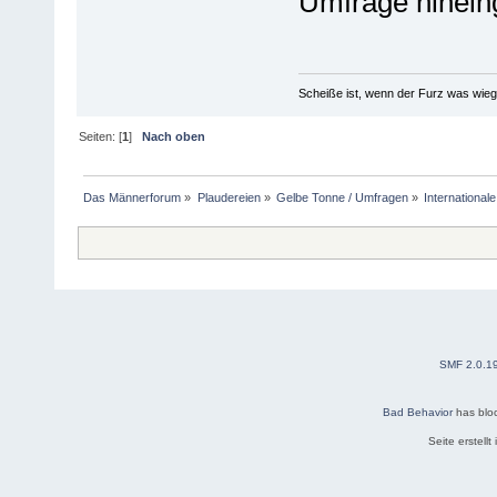
Umfrage hinein
Scheiße ist, wenn der Furz was wieg
Seiten: [
1
]
Nach oben
Das Männerforum
»
Plaudereien
»
Gelbe Tonne / Umfragen
»
International
SMF 2.0.1
Bad Behavior
has blo
Seite erstell