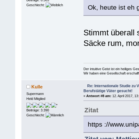
Geschlecht:
Ok, heute ist eh 
Stimmt überall 
Säcke rum, mor
Der intuitive Geist ist ein heiliges G
Wir haben eine Gesellschaft erscha
f
Re: Internationale Studie zu V
Kulle
Berufstätige Väter gesucht!
Supermann
«
Antwort #8 am:
12. April 2017, 13
Held Mitglied
Zitat
Beiträge: 3.390
Geschlecht:
https ://www.unip
Zitat von: Mattie