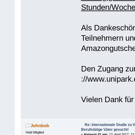
Stunden/Woch
Als Dankeschön 
Teilnehmern un
Amazongutschei
Den Zugang zur 
://www.unipark.
Vielen Dank für
Re: Internationale Studie zu V
Johnbob
Berufstätige Väter gesucht!
Held Mitglied
«
Antwort #1 am:
12. April 2017, 12