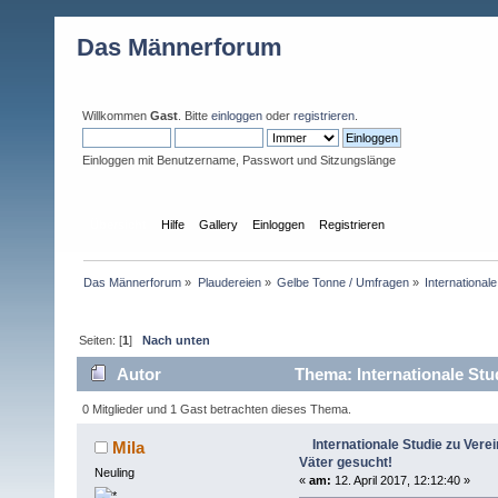
Das Männerforum
Willkommen
Gast
. Bitte
einloggen
oder
registrieren
.
Einloggen mit Benutzername, Passwort und Sitzungslänge
Übersicht
Hilfe
Gallery
Einloggen
Registrieren
Das Männerforum
»
Plaudereien
»
Gelbe Tonne / Umfragen
»
International
Seiten: [
1
]
Nach unten
Autor
Thema: Internationale Stud
mal)
0 Mitglieder und 1 Gast betrachten dieses Thema.
Internationale Studie zu Vere
Mila
Väter gesucht!
Neuling
«
am:
12. April 2017, 12:12:40 »