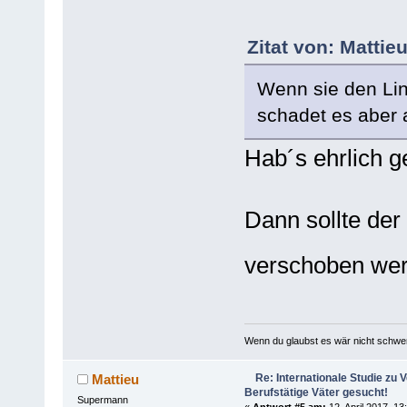
Zitat von: Mattie
Wenn sie den Lin
schadet es aber 
Hab´s ehrlich g
Dann sollte der
verschoben w
Wenn du glaubst es wär nicht schwe
Re: Internationale Studie zu V
Mattieu
Berufstätige Väter gesucht!
Supermann
«
Antwort #5 am:
12. April 2017, 13