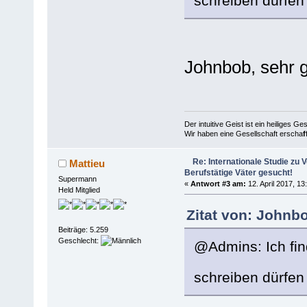
schreiben dürfe
Johnbob, sehr 
Der intuitive Geist ist ein heiliges G
Wir haben eine Gesellschaft erscha
f
Re: Internationale Studie zu V
Mattieu
Berufstätige Väter gesucht!
Supermann
«
Antwort #3 am:
12. April 2017, 13
Held Mitglied
Zitat von: Johnbo
Beiträge: 5.259
Geschlecht:
@Admins: Ich find
schreiben dürfe