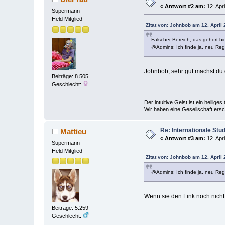
«
Antwort #2 am:
12. Apri
Supermann
Held Mitglied
Zitat von: Johnbob am 12. April 
Falscher Bereich, das gehört hi
@Admins: Ich finde ja, neu Regi
Johnbob, sehr gut machst d
Beiträge: 8.505
Geschlecht:
Der intuitive Geist ist ein heilig
Wir haben eine Gesellschaft ers
Re: Internationale Stu
Mattieu
«
Antwort #3 am:
12. Apri
Supermann
Held Mitglied
Zitat von: Johnbob am 12. April 
@Admins: Ich finde ja, neu Regi
Wenn sie den Link noch nicht 
Beiträge: 5.259
Geschlecht: