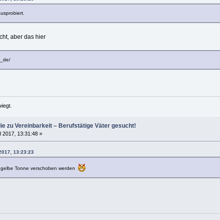
usprobiert.
cht, aber das hier
f_de/
iegt.
die zu Vereinbarkeit – Berufstätige Väter gesucht!
l 2017, 13:31:48 »
2017, 13:23:23
die gelbe Tonne verschoben werden