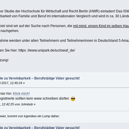
ner Studie der Hochschule für Wirtschaft und Recht Berlin (HWR) einladen! Das ISW
inbarkeit von Familie und Beruf im internationalen Vergleich und wird in ca. 30 Länd
iel sind wir auf der Suche nach Personen, die
mit mind. einem Kind im selben H
nachgehen.
nahme werden unter allen Teilnehmern und Teilnehmerinnen in Deutschland 5 Amaz
n Sie hier: https ://www.unipark.de/uc/iswaf_de/
tzung!
die zu Vereinbarkeit – Berufstätige Väter gesucht!
l 2017, 12:40:24 »
hier hin:
Klick mich!
egistrierte sollten kein www schreiben dürfen
7, 12:42:25 von Johnbob
»
hwer, kommt von irgendwo ein Lump daher.
die zu Vereinbarkeit – Berufstätige Väter gesucht!