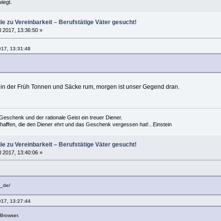
iegt.
die zu Vereinbarkeit – Berufstätige Väter gesucht!
l 2017, 13:36:50 »
017, 13:31:48
 in der Früh Tonnen und Säcke rum, morgen ist unser Gegend dran.
es Geschenk und der rationale Geist ein treuer Diener.
cha
f
fen, die den Diener ehrt und das Geschenk vergessen hat!...Einstein
die zu Vereinbarkeit – Berufstätige Väter gesucht!
l 2017, 13:40:06 »
f_de/
017, 13:27:44
 Browser.