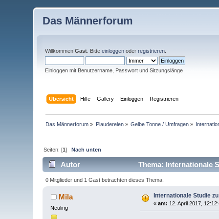
Das Männerforum
Willkommen
Gast
. Bitte
einloggen
oder
registrieren
.
Einloggen mit Benutzername, Passwort und Sitzungslänge
Übersicht
Hilfe
Gallery
Einloggen
Registrieren
Das Männerforum
»
Plaudereien
»
Gelbe Tonne / Umfragen
»
Internatio
Seiten: [
1
]
Nach unten
Autor
Thema: Internationale S
0 Mitglieder und 1 Gast betrachten dieses Thema.
Internationale Studie z
Mila
«
am:
12. April 2017, 12:12
Neuling