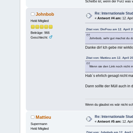
Scheiße ist, wenn der Furz was w
Re: Internationale Stu
Johnbob
«
Antwort #4 am:
12. Apri
Held Mitglied
Zitat von: DieFrau am 12. April 
Beiträge: 966
Geschlecht:
Johnbob, sehr gut machst du 
Danke dir! Ich gebe mir wirk
Zitat von: Mattieu am 12. April 2
Wenn sie den Link noch nicht ma
Hab´s ehrlich gesagt nicht ma
Dann sollte der Müll auch i
Wenn du glaubst es wär nicht sc
Re: Internationale Stu
Mattieu
«
Antwort #5 am:
12. Apri
Supermann
Held Mitglied
Zitat von: Johnbob am 12. April 