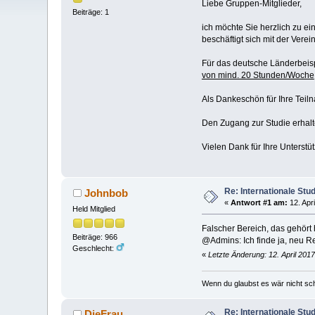
Liebe Gruppen-Mitglieder,
Beiträge: 1
ich möchte Sie herzlich zu ei
beschäftigt sich mit der Vere
Für das deutsche Länderbeisp
von mind. 20 Stunden/Woche
Als Dankeschön für Ihre Teil
Den Zugang zur Studie erhalte
Vielen Dank für Ihre Unterstü
Re: Internationale Stu
Johnbob
«
Antwort #1 am:
12. Apri
Held Mitglied
Falscher Bereich, das gehört 
Beiträge: 966
@Admins: Ich finde ja, neu R
Geschlecht:
«
Letzte Änderung: 12. April 201
Wenn du glaubst es wär nicht sc
Re: Internationale Stu
DieFrau