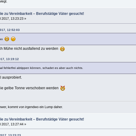
iegt.
die zu Vereinbarkeit – Berufstätige Väter gesucht!
l 2017, 13:23:23 »
2017, 12:52:03
das
lich Mühe nicht ausfallend zu werden
017, 13:19:12
l fehlerfrei abtippen können, schadet es aber auch nichts.
l ausprobiert.
n die gelbe Tonne verschoben werden
hwer, kommt von irgendwo ein Lump daher.
die zu Vereinbarkeit – Berufstätige Väter gesucht!
l 2017, 13:27:44 »
2017, 13:23:23