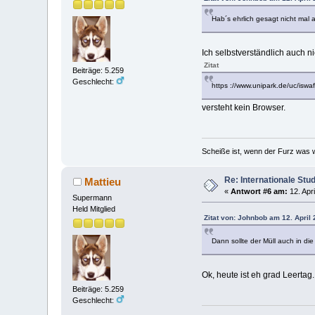
Hab´s ehrlich gesagt nicht mal a
Ich selbstverständlich auch ni
Zitat
Beiträge: 5.259
Geschlecht:
https ://www.unipark.de/uc/iswa
versteht kein Browser.
Scheiße ist, wenn der Furz was w
Re: Internationale Stu
Mattieu
«
Antwort #6 am:
12. Apri
Supermann
Held Mitglied
Zitat von: Johnbob am 12. April 
Dann sollte der Müll auch in 
Ok, heute ist eh grad Leertag.
Beiträge: 5.259
Geschlecht: