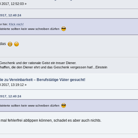
l 2017, 12:52:03 »
2017, 12:40:24
er hin:
Klick mich!
strierte sollten kein www schreiben dürfen
u das
es Geschenk und der rationale Geist ein treuer Diener.
cha
f
fen, die den Diener ehrt und das Geschenk vergessen hat!...Einstein
die zu Vereinbarkeit – Berufstätige Väter gesucht!
l 2017, 13:19:12 »
2017, 12:40:24
strierte sollten kein www schreiben dürfen
mal fehlerfrei abtippen können, schadet es aber auch nichts.