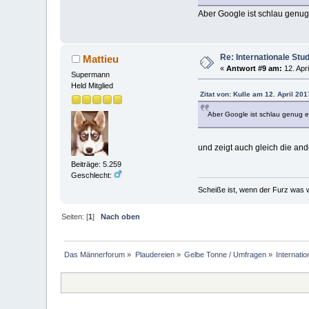
Aber Google ist schlau genug e
Re: Internationale Stu
Mattieu
«
Antwort #9 am:
12. Apri
Supermann
Held Mitglied
Zitat von: Kulle am 12. April 201
Aber Google ist schlau genug es 
und zeigt auch gleich die an
Beiträge: 5.259
Geschlecht:
Scheiße ist, wenn der Furz was w
Seiten: [
1
]
Nach oben
Das Männerforum
»
Plaudereien
»
Gelbe Tonne / Umfragen
»
Internatio