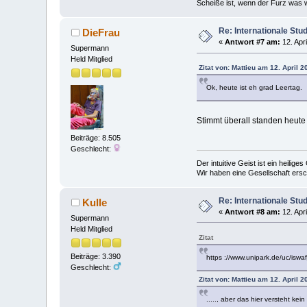
Scheiße ist, wenn der Furz was w
Re: Internationale Stu
DieFrau
«
Antwort #7 am:
12. Apri
Supermann
Held Mitglied
Zitat von: Mattieu am 12. April 2
Ok, heute ist eh grad Leertag.
Stimmt überall standen heute
Beiträge: 8.505
Geschlecht:
Der intuitive Geist ist ein heilig
Wir haben eine Gesellschaft ers
Re: Internationale Stu
Kulle
«
Antwort #8 am:
12. Apri
Supermann
Held Mitglied
Zitat
Beiträge: 3.390
https ://www.unipark.de/uc/iswa
Geschlecht:
Zitat von: Mattieu am 12. April 2
....., aber das hier versteht kein