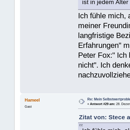
ist in jedem Alte
Ich fühle mich,
meiner Freundin 
langfristige Bez
Erfahrungen" m
Peter Fox:" Ich
nicht". Ich den
nachzuvollziehe
Re: Mein Selbstwertprob
Hameel
«
Antwort #29 am:
28. Dezem
Gast
Zitat von: Stece