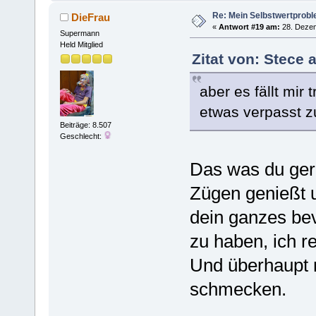
Re: Mein Selbstwertprob
DieFrau
«
Antwort #19 am:
28. Dezem
Supermann
Held Mitglied
Zitat von: Stece
aber es fällt mi
etwas verpasst 
Beiträge: 8.507
Geschlecht:
Das was du gera
Zügen genießt u
dein ganzes be
zu haben, ich r
Und überhaupt m
schmecken.