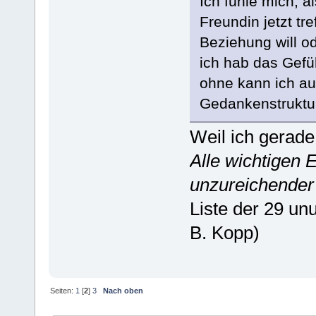
Ich fühle mich, a
Freundin jetzt tre
Beziehung will o
ich hab das Gefüh
ohne kann ich au
Gedankenstruktur
Weil ich gerade
Alle wichtigen
unzureichender
Liste der 29 u
B. Kopp)
Seiten:
1
[
2
]
3
Nach oben