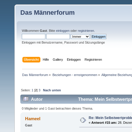
Das Männerforum
Willkommen
Gast
. Bitte
einloggen
oder
registrieren
.
Einloggen mit Benutzername, Passwort und Sitzungslänge
Übersicht
Hilfe
Gallery
Einloggen
Registrieren
Das Männerforum
»
Beziehungen - ernstgenommen
»
Allgemeine Beziehun
Seiten:
1
[
2
]
3
Nach unten
Autor
Thema: Mein Selbstwertpr
0 Mitglieder und 1 Gast betrachten dieses Thema.
Re: Mein Selbstwertprob
Hameel
«
Antwort #15 am:
28. Dezem
Gast