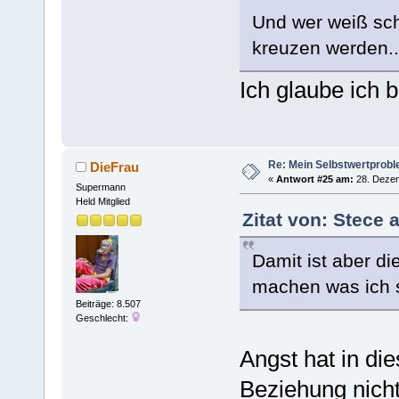
Und wer weiß sc
kreuzen werden..
Ich glaube ich b
Re: Mein Selbstwertprob
DieFrau
«
Antwort #25 am:
28. Dezem
Supermann
Held Mitglied
Zitat von: Stece
Damit ist aber di
machen was ich 
Beiträge: 8.507
Geschlecht:
Angst hat in di
Beziehung nich