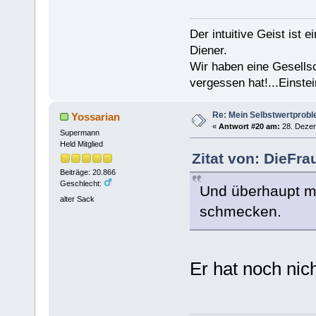
Der intuitive Geist ist 
Diener.
Wir haben eine Gesells
vergessen hat!...Einstei
Re: Mein Selbstwertprob
Yossarian
«
Antwort #20 am:
28. Dezem
Supermann
Held Mitglied
Zitat von: DieFr
Beiträge: 20.866
Geschlecht:
Und überhaupt mi
alter Sack
schmecken.
Er hat noch nic