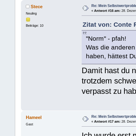
Re: Mein Selbstwertprob
Stece
«
Antwort #16 am:
28. Dezem
Neuling
Zitat von: Conte
Beiträge: 10
"Norm" - pfah!
Was die anderen 
haben, hättest D
Damit hast du na
trotzdem schw
verpasst zu h
Re: Mein Selbstwertprob
Hameel
«
Antwort #17 am:
28. Dezem
Gast
Ich wurde erst 