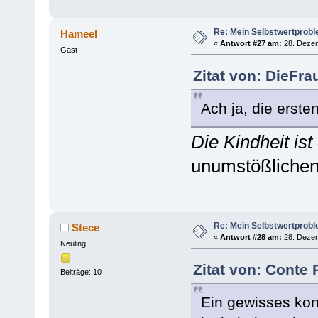
Re: Mein Selbstwertprob
Hameel
«
Antwort #27 am:
28. Dezem
Gast
Zitat von: DieFr
Ach ja, die erst
Die Kindheit ist
unumstößlichen
Re: Mein Selbstwertprob
Stece
«
Antwort #28 am:
28. Dezem
Neuling
Zitat von: Conte
Beiträge: 10
Ein gewisses kon