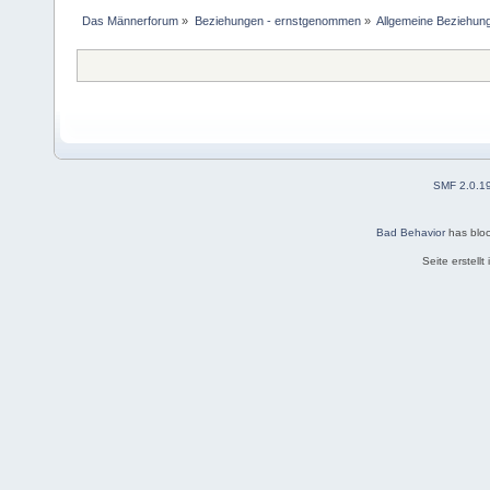
Das Männerforum
»
Beziehungen - ernstgenommen
»
Allgemeine Beziehun
SMF 2.0.1
Bad Behavior
has blo
Seite erstell