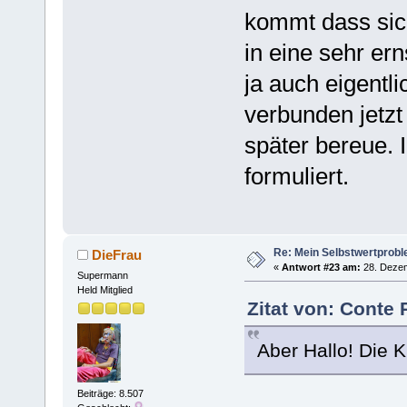
kommt dass sic
in eine sehr ern
ja auch eigentl
verbunden jetzt
später bereue. 
formuliert.
Re: Mein Selbstwertprob
DieFrau
«
Antwort #23 am:
28. Dezem
Supermann
Held Mitglied
Zitat von: Conte
Aber Hallo! Die K
Beiträge: 8.507