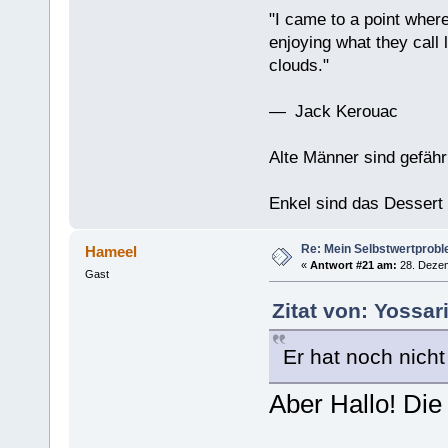
"I came to a point where
enjoying what they call l
clouds."
— Jack Kerouac
Alte Männer sind gefähr
Enkel sind das Dessert
Re: Mein Selbstwertprob
Hameel
«
Antwort #21 am:
28. Dezem
Gast
Zitat von: Yossa
Er hat noch nich
Aber Hallo! Die