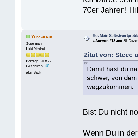
70er Jahren! Hil
Re: Mein Selbstwertprob
Yossarian
«
Antwort #18 am:
28. Dezem
Supermann
Held Mitglied
Zitat von: Stece
Beiträge: 20.866
Geschlecht:
Damit hast du nat
alter Sack
schwer, von dem
wegzukommen.
Bist Du nicht no
Wenn Du in der 