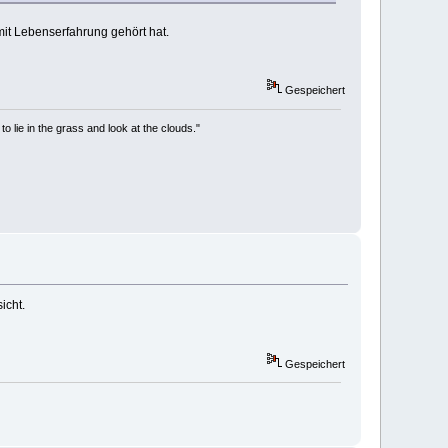
 mit Lebenserfahrung gehört hat.
Gespeichert
to lie in the grass and look at the clouds."
icht.
Gespeichert