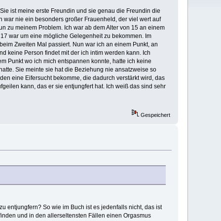
 Sie ist meine erste Freundin und sie genau die Freundin die
 Ich war nie ein besonders großer Frauenheld, der viel wert auf
. Nun zu meinem Problem. Ich war ab dem Alter von 15 an einem
 ich 17 war um eine mögliche Gelegenheit zu bekommen. Im
t beim Zweiten Mal passiert. Nun war ich an einem Punkt, an
 keine Person findet mit der ich intim werden kann. Ich
em Punkt wo ich mich entspannen konnte, hatte ich keine
hatte. Sie meinte sie hat die Beziehung nie ansatzweise so
iden eine Eifersucht bekomme, die dadurch verstärkt wird, das
geilen kann, das er sie entjungfert hat. Ich weiß das sind sehr
Gespeichert
entjungfern? So wie im Buch ist es jedenfalls nicht, das ist
 finden und in den allerseltensten Fällen einen Orgasmus