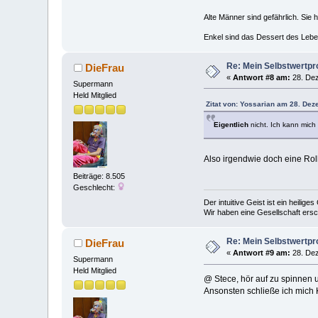
Alte Männer sind gefährlich. Sie 
Enkel sind das Dessert des Lebe
Re: Mein Selbstwertp
DieFrau
«
Antwort #8 am:
28. Dez
Supermann
Held Mitglied
Zitat von: Yossarian am 28. Dez
Eigentlich
nicht. Ich kann mich
Also irgendwie doch eine Rol
Beiträge: 8.505
Geschlecht:
Der intuitive Geist ist ein heilig
Wir haben eine Gesellschaft ers
Re: Mein Selbstwertp
DieFrau
«
Antwort #9 am:
28. Dez
Supermann
Held Mitglied
@ Stece, hör auf zu spinnen un
Ansonsten schließe ich mich 