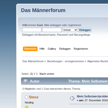
Das Männerforum
Willkommen
Gast
. Bitte
einloggen
oder
registrieren
.
Einloggen mit Benutzername, Passwort und Sitzungslänge
Übersicht
Hilfe
Gallery
Einloggen
Registrieren
Das Männerforum
»
Beziehungen - ernstgenommen
»
Allgemeine Bezie
Seiten: [
1
]
2
3
Nach unten
Autor
Thema: Mein Selbstwer
0 Mitglieder und 1 Gast betrachten dieses Thema.
Mein Selbstwertprobl
Stece
«
am:
27. Dezember 2016,
Neuling