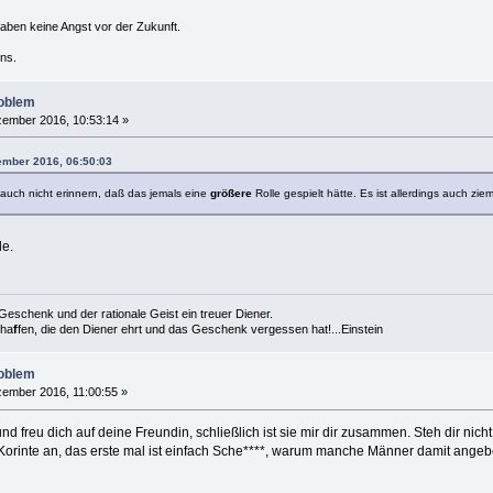
haben keine Angst vor der Zukunft.
ns.
roblem
ember 2016, 10:53:14 »
ember 2016, 06:50:03
 auch nicht erinnern, daß das jemals eine
größere
Rolle gespielt hätte. Es ist allerdings auch ziem
le.
es Geschenk und der rationale Geist ein treuer Diener.
cha
f
fen, die den Diener ehrt und das Geschenk vergessen hat!...Einstein
roblem
ember 2016, 11:00:55 »
d freu dich auf deine Freundin, schließlich ist sie mir dir zusammen. Steh dir nicht
Korinte an, das erste mal ist einfach Sche****, warum manche Männer damit angebe