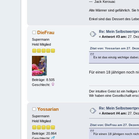
— Jack Kerouac
Alte Männer sind gefährlich. Sie 
Enkel sind das Dessert des Lebe
Re: Mein Selbstwertp
DieFrau
«
Antwort #3 am:
27. Dez
Supermann
Held Mitglied
Zitat von: Yossarian am 27. Dez
Es ist das einzig wichtige dabei.
Für einen 18 jährigen noch ni
Beiträge: 8.505
Geschlecht:
Der intuitive Geist ist ein heilig
Wir haben eine Gesellschaft ers
Re: Mein Selbstwertp
Yossarian
«
Antwort #4 am:
27. Dez
Supermann
Held Mitglied
Zitat von: DieFrau am 27. Dezem
Beiträge: 20.864
Für einen 18 jährigen noch nich
Geschlecht: