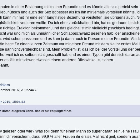
onaten in einer Beziehung mit meiner Freundin und es könnte alles so perfekt sein.
al, lieb, hübsch und auch der Sex ist besser als ich ihn mir jemals vorstellen könnte.
h kann mir mit ihr eine sehr langfristige Beziehung vorstellen, sie übrigens auch
räulichkeit verlieren wollte. Da ich eher zurückhaltend bin, hat es gedauert bis
ne richtige Erektion bekommen, und das gleiche ist mir, vielleicht psychisch beding
uscht war und mich als unmännlicher Schlappschwanz gesehen hab, der anscheinend
 es wird schon passieren und es kam ja dann auch in Person meiner Freundin. Ab d
 hatte für einen kurzen Zeitraum vor mir einen Freund mit dem sie ihr erstes Mal 
 gar nicht vergleichbar sind. Mein Problem ist, das ich bei der Vorstellung der be
, weil ich es selber nicht geschafft hab und es einen Typen gibt der sich daran auf
er es fällt mir schwer etwas in einem anderen Blickwinkel zu sehen.
pannt.
roblem
ember 2016, 20:25:44 »
r 2016, 15:04:32
h daran aufgeilen kann, das er sie entjungfert hat.
 gelesen oder wie? Was soll denn für einen Mann so super daran sein, eine Frau zu 
nn dir versichern, dass 99,9 % aller Frauen ihr erstes Mal nicht geil, sondern aua