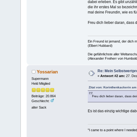
dabei erleben. Es gibt unzäh
die ihr erstes Mal so bezeich
mal deine Freundin, wie es fü
Freu dich lieber daran, dass d
Ein Freund ist jemand, der dich m
(Elbert Hubbard)
Die gefährlichste aller Weltansc
(Alexander Freiherr von Humbold
Re: Mein Selbstwertp
Yossarian
«
Antwort #2 am:
27. Dez
Supermann
Held Mitglied
Zitat von: Korinthenkackerin a
Beiträge: 20.864
Freu dich lieber daran, dass dein
Geschlecht:
alter Sack
Es ist das einzig wichtige dab
"I came to a point where I needed 