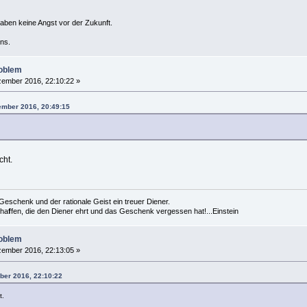
haben keine Angst vor der Zukunft.
ns.
roblem
ember 2016, 22:10:22 »
ember 2016, 20:49:15
cht.
es Geschenk und der rationale Geist ein treuer Diener.
cha
f
fen, die den Diener ehrt und das Geschenk vergessen hat!...Einstein
roblem
ember 2016, 22:13:05 »
ber 2016, 22:10:22
t.