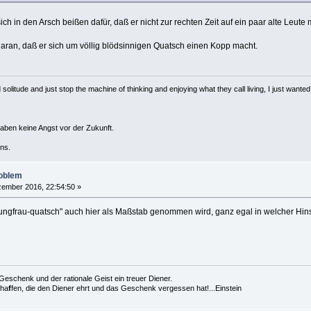
sich in den Arsch beißen dafür, daß er nicht zur rechten Zeit auf ein paar alte Leute
 daran, daß er sich um völlig blödsinnigen Quatsch einen Kopp macht.
solitude and just stop the machine of thinking and enjoying what they call living, I just wanted 
haben keine Angst vor der Zukunft.
ns.
roblem
ember 2016, 22:54:50 »
Jungfrau-quatsch" auch hier als Maßstab genommen wird, ganz egal in welcher Hins
es Geschenk und der rationale Geist ein treuer Diener.
cha
f
fen, die den Diener ehrt und das Geschenk vergessen hat!...Einstein