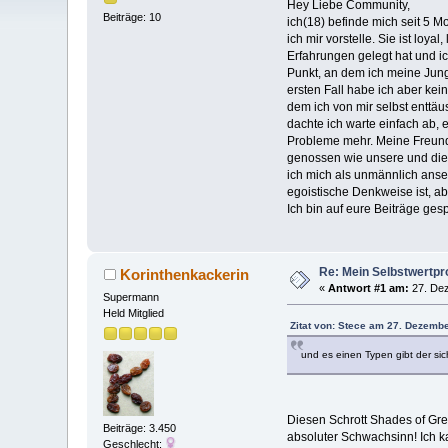
Hey Liebe Community,
Beiträge: 10
ich(18) befinde mich seit 5 M
ich mir vorstelle. Sie ist loy
Erfahrungen gelegt hat und ic
Punkt, an dem ich meine Jungf
ersten Fall habe ich aber kei
dem ich von mir selbst enttä
dachte ich warte einfach ab,
Probleme mehr. Meine Freundin
genossen wie unsere und diese
ich mich als unmännlich ansehe
egoistische Denkweise ist, ab
Ich bin auf eure Beiträge ges
Re: Mein Selbstwertp
Korinthenkackerin
«
Antwort #1 am:
27. Dez
Supermann
Held Mitglied
Zitat von: Stece am 27. Dezembe
und es einen Typen gibt der sic
Diesen Schrott Shades of Grey
Beiträge: 3.450
absoluter Schwachsinn! Ich ka
Geschlecht: