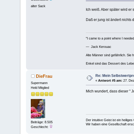
alter Sack
Ich weiß. Aber später wird er 
Daß er jung ist ändert nichts
"I came to a point where I needed 
— Jack Kerouac
Alte Männer sind gefährlich. Sie 
Enkel sind das Dessert des Lebe
Re: Mein Selbstwertp
DieFrau
«
Antwort #5 am:
27. Dez
Supermann
Held Mitglied
Mich wundert, dass dieser " 
Der intuitive Geist ist ein heilig
Beiträge: 8.505
Wir haben eine Gesellschaft ers
Geschlecht: