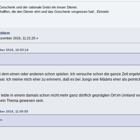
es Geschenk und der rationale Geist ein treuer Diener.
cha
f
fen, die den Diener ehrt und das Geschenk vergessen hat!...Einstein
roblem
zember 2016, 11:21:25 »
ber 2016, 10:53:14
i dem einen oder anderen schon spielen. Ich versuche schon die ganze Zeit ergebn
r. Ich meine mich eher zu erinnern, daß es bei Jungs wie Mädels eher als peinlich
 lebte in einem damals schon nicht mehr ganz dörflich geprägten Ort im Umland von
h ein Thema gewesen sein.
ber 2016, 11:00:55
**