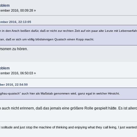
roblem
ember 2016, 00:09:28 »
ember 2016, 22:13:05
ch in den Arsch beißen dafür, daß er nicht zur rechten Zeit auf ein paar alte Leute mit Lebenserfa
aran, daß er sich um völlig blödsinnigen Quatsch einen Kopp macht.
Personen zu hören.
roblem
ember 2016, 06:50:03 »
ber 2016, 22:54:50
ngfrau-quatsch" auch hier als Maßstab genommen wird, ganz egal in welcher Hinsicht.
h auch nicht erinnern, daß das jemals eine größere Rolle gespielt hätte. Es ist aller
solitude and just stop the machine of thinking and enjoying what they call living, I just wanted 