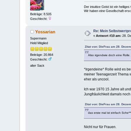
Der intuitive Geist ist ein heilig
Wir haben eine Gesellschaft ers
Beiträge: 8.505
Geschlecht:
Re: Mein Selbstwertp
Yossarian
«
Antwort #10 am:
28. De
Supermann
Held Mitglied
Zitat von: DieFrau am 28. Dezem
Beiträge: 20.864
Also irgendwie doch eine Rolle.
Geschlecht:
alter Sack
*Irgendeine* Rolle wird es be
meiner Teenagerzeit Thema wa
eher als uncool.
Ich war 1970 15 Jahre alt und
Jungfräulichkeit damals noc
Zitat von: DieFrau am 28. Dezem
das erste mal ist einfach Sche**
Nicht nur für Frauen.