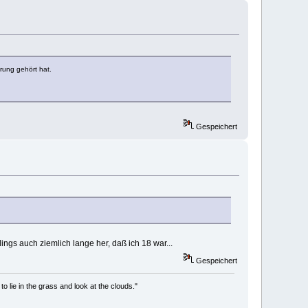
hrung gehört hat.
Gespeichert
dings auch ziemlich lange her, daß ich 18 war...
Gespeichert
to lie in the grass and look at the clouds."