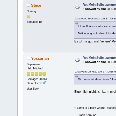
Re: Mein Selbstwertp
Stece
«
Antwort #6 am:
28. Dez
Neuling
Zitat von: Yossarian am 27. Dez
Beiträge: 10
Ich weiß. Aber später wird er si
Daß er jung ist ändert nichts d
Es tut mir gut, mal "reifere" 
Re: Mein Selbstwertp
Yossarian
«
Antwort #7 am:
28. Dez
Supermann
Held Mitglied
Zitat von: DieFrau am 27. Dezem
Beiträge: 20.864
Mich wundert, dass dieser " Ju
Geschlecht:
alter Sack
Eigentlich nicht. Ich kann mic
"I came to a point where I needed 
— Jack Kerouac