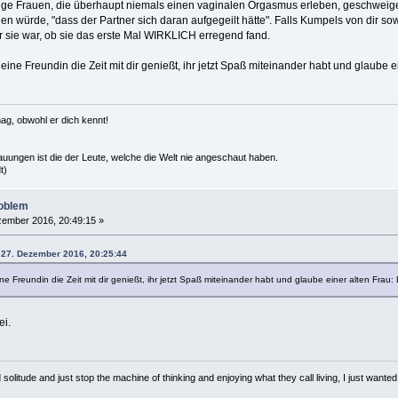
lige Frauen, die überhaupt niemals einen vaginalen Orgasmus erleben, geschweige 
nen würde, "dass der Partner sich daran aufgegeilt hätte". Falls Kumpels von dir sow
r sie war, ob sie das erste Mal WIRKLICH erregend fand.
eine Freundin die Zeit mit dir genießt, ihr jetzt Spaß miteinander habt und glaube eine
ag, obwohl er dich kennt!
hauungen ist die der Leute, welche die Welt nie angeschaut haben.
t)
roblem
ember 2016, 20:49:15 »
m 27. Dezember 2016, 20:25:44
e Freundin die Zeit mit dir genießt, ihr jetzt Spaß miteinander habt und glaube einer alten Frau: Das
ei.
solitude and just stop the machine of thinking and enjoying what they call living, I just wanted 