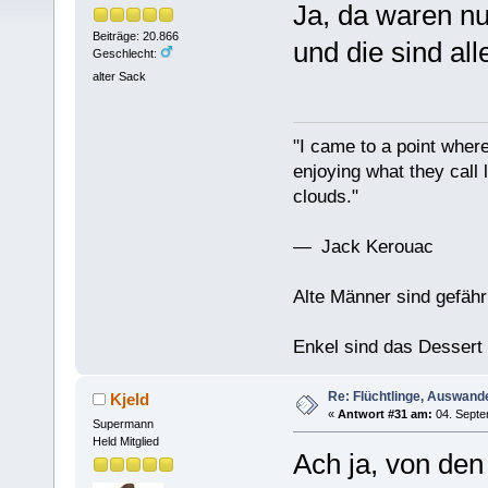
Ja, da waren nu
Beiträge: 20.866
und die sind all
Geschlecht:
alter Sack
"I came to a point where
enjoying what they call l
clouds."
— Jack Kerouac
Alte Männer sind gefähr
Enkel sind das Dessert
Re: Flüchtlinge, Auswand
Kjeld
«
Antwort #31 am:
04. Septe
Supermann
Held Mitglied
Ach ja, von den