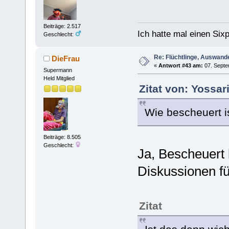
Beiträge: 2.517
Ich hatte mal einen Sixp
Geschlecht:
Re: Flüchtlinge, Auswand
DieFrau
«
Antwort #43 am:
07. Septe
Supermann
Held Mitglied
Zitat von: Yossa
Wie bescheuert 
Beiträge: 8.505
Geschlecht:
Ja, Bescheuert h
Diskussionen f
Zitat