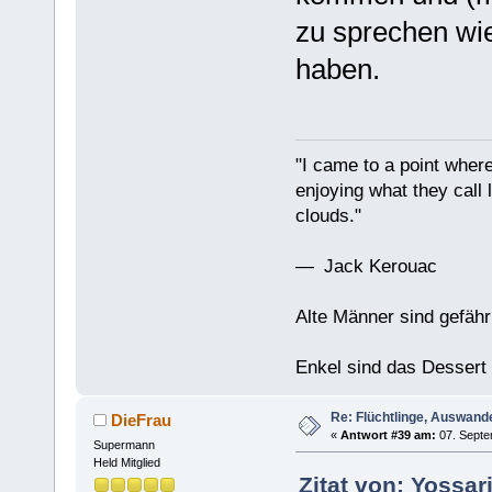
zu sprechen wi
haben.
"I came to a point where
enjoying what they call l
clouds."
— Jack Kerouac
Alte Männer sind gefähr
Enkel sind das Dessert
Re: Flüchtlinge, Auswand
DieFrau
«
Antwort #39 am:
07. Septe
Supermann
Held Mitglied
Zitat von: Yossa