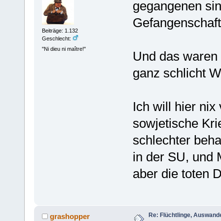
gegangenen sin
Gefangenschaft
Beiträge: 1.132
Geschlecht:
"Ni dieu ni maître!"
Und das waren n
ganz schlicht We
Ich will hier ni
sowjetische Kr
schlechter beh
in der SU, und 
aber die toten 
Re: Flüchtlinge, Auswand
grashopper