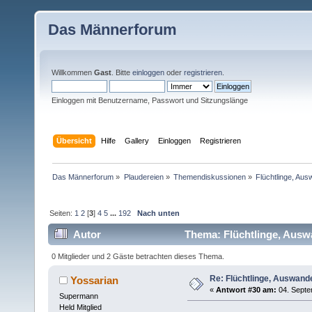
Das Männerforum
Willkommen
Gast
. Bitte
einloggen
oder
registrieren
.
Einloggen mit Benutzername, Passwort und Sitzungslänge
Übersicht
Hilfe
Gallery
Einloggen
Registrieren
Das Männerforum
»
Plaudereien
»
Themendiskussionen
»
Flüchtlinge, Au
Seiten:
1
2
[
3
]
4
5
...
192
Nach unten
Autor
Thema: Flüchtlinge, Ausw
0 Mitglieder und 2 Gäste betrachten dieses Thema.
Re: Flüchtlinge, Auswand
Yossarian
«
Antwort #30 am:
04. Septe
Supermann
Held Mitglied