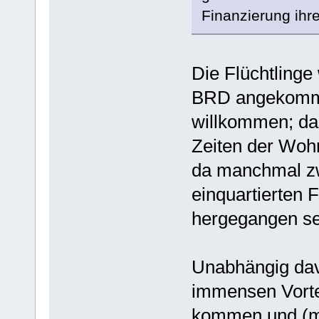
Finanzierung ihr
Die Flüchtlinge 
BRD angekomme
willkommen; das
Zeiten der Wo
da manchmal z
einquartierten 
hergegangen se
Unabhängig dav
immensen Vortei
kommen und (me