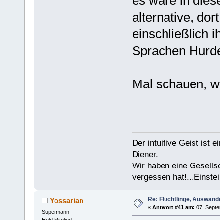
es wäre in dies
alternative, do
einschließlich 
Sprachen Hurde 
Mal schauen, w
Der intuitive Geist ist 
Diener.
Wir haben eine Gesells
vergessen hat!...Einstei
Re: Flüchtlinge, Auswand
Yossarian
«
Antwort #41 am:
07. Septe
Supermann
Held Mitglied