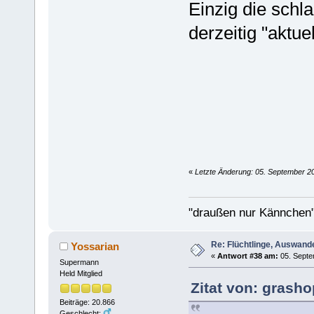
Einzig die schl
derzeitig "aktu
«
Letzte Änderung: 05. September 2
"draußen nur Kännchen"
Re: Flüchtlinge, Auswand
Yossarian
«
Antwort #38 am:
05. Septe
Supermann
Held Mitglied
Zitat von: grash
Beiträge: 20.866
Geschlecht: