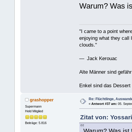
Warum? Was ist 
"I came to a point where
enjoying what they call l
clouds."
— Jack Kerouac
Alte Männer sind gefähr
Enkel sind das Dessert
Re: Flüchtlinge, Auswand
grashopper
«
Antwort #37 am:
05. Septe
Supermann
Held Mitglied
Zitat von: Yossa
Beiträge: 5.816
Warum? Was ist f