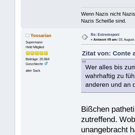
Wenn Nazis nicht Nazis
Nazis Scheiße sind.
Re: Extremsport
Yossarian
«
Antwort #9 am:
03. August 
Supermann
Held Mitglied
Zitat von: Conte 
Beiträge: 20.864
Geschlecht:
Wer alles bis zu
alter Sack
wahrhaftig zu füh
anderen und an d
Bißchen patheti
zutreffend. Wobe
unangebracht ha