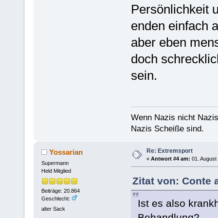
Persönlichkeit 
enden einfach a
aber eben mensc
doch schreckli
sein.
Wenn Nazis nicht Nazis
Nazis Scheiße sind.
Re: Extremsport
Yossarian
«
Antwort #4 am:
01. August 
Supermann
Held Mitglied
Zitat von: Conte 
Beiträge: 20.864
Geschlecht:
Ist es also krank
alter Sack
Behandlung?