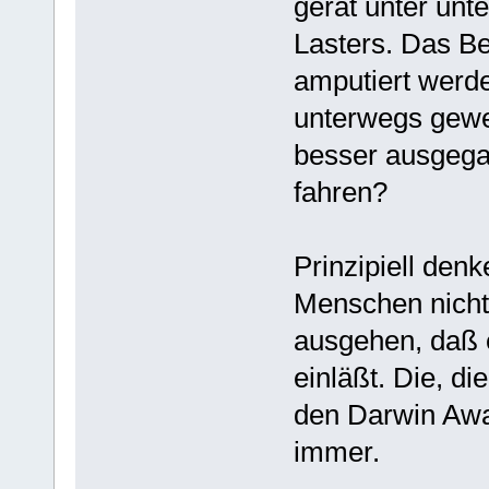
gerät unter unt
Lasters. Das Be
amputiert werd
unterwegs gewe
besser ausgegan
fahren?
Prinzipiell de
Menschen nichts
ausgehen, daß 
einläßt. Die, di
den Darwin Awa
immer.