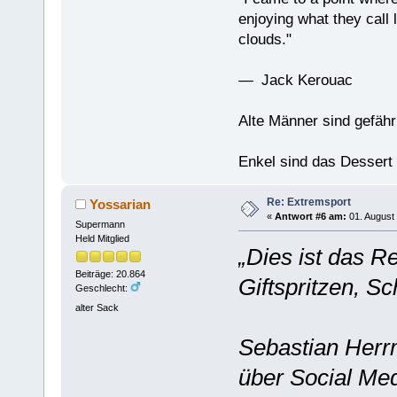
enjoying what they call l
clouds."
— Jack Kerouac
Alte Männer sind gefähr
Enkel sind das Dessert
Re: Extremsport
Yossarian
«
Antwort #6 am:
01. August 
Supermann
Held Mitglied
„Dies ist das Re
Beiträge: 20.864
Giftspritzen, Sc
Geschlecht:
alter Sack
Sebastian Herr
über Social Me