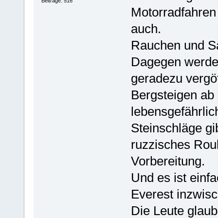
Beiträge: 516
Motorradfahren
auch.
Rauchen und Sa
Dagegen werden
geradezu vergöt
Bergsteigen ab
lebensgefährli
Steinschläge gib
ruzzisches Roul
Vorbereitung.
Und es ist einf
Everest inzwisc
Die Leute glaub