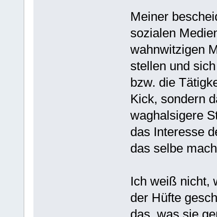
Meiner bescheid
sozialen Medien:
wahnwitzigen Mo
stellen und sic
bzw. die Tätigk
Kick, sondern 
waghalsigere St
das Interesse 
das selbe mach
Ich weiß nicht,
der Hüfte gesch
das, was sie g