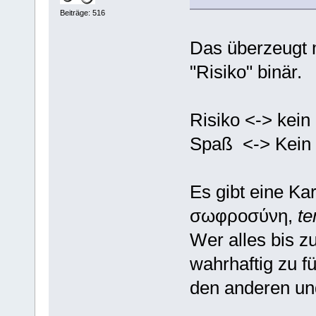
Beiträge: 516
Das überzeugt m
"Risiko" binär.
Risiko <-> kein
Spaß <-> Kein
Es gibt eine Kar
σωφροσύνη,
te
Wer alles bis 
wahrhaftig zu fü
den anderen und