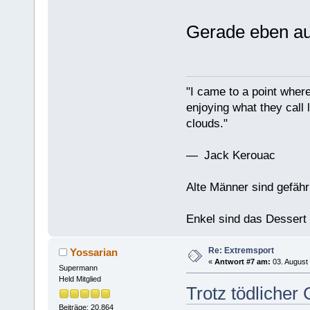
Gerade eben au
"I came to a point where
enjoying what they call l
clouds."
— Jack Kerouac
Alte Männer sind gefähr
Enkel sind das Dessert
Re: Extremsport
Yossarian
«
Antwort #7 am:
03. August 
Supermann
Held Mitglied
Trotz tödlicher
Beiträge: 20.864