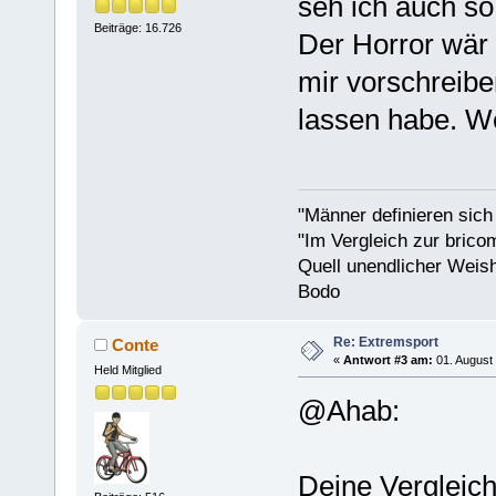
seh ich auch so
Beiträge: 16.726
Der Horror wär 
mir vorschreibe
lassen habe. Wei
"Männer definieren sich
"Im Vergleich zur bricom
Quell unendlicher Weishe
Bodo
Re: Extremsport
Conte
«
Antwort #3 am:
01. August 
Held Mitglied
@Ahab:
Deine Vergleich