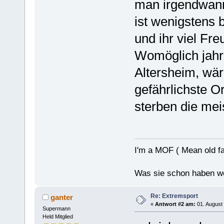
man irgendwann
ist wenigstens b
und ihr viel Fr
Womöglich jahr
Altersheim, wär
gefährlichste Or
sterben die mei
I'm a MOF ( Mean old fa
Was sie schon haben wo
Re: Extremsport
ganter
«
Antwort #2 am:
01. August 
Supermann
Held Mitglied