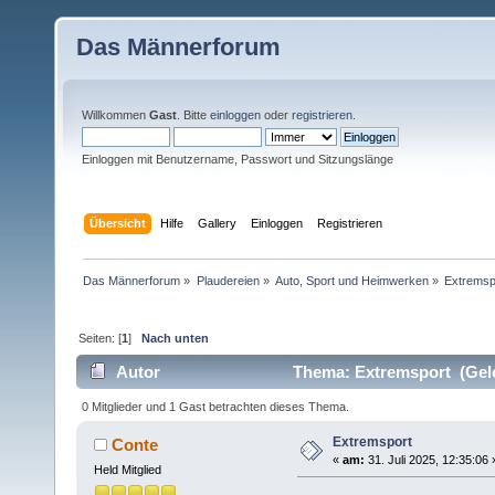
Das Männerforum
Willkommen
Gast
. Bitte
einloggen
oder
registrieren
.
Einloggen mit Benutzername, Passwort und Sitzungslänge
Übersicht
Hilfe
Gallery
Einloggen
Registrieren
Das Männerforum
»
Plaudereien
»
Auto, Sport und Heimwerken
»
Extremsp
Seiten: [
1
]
Nach unten
Autor
Thema: Extremsport (Gele
0 Mitglieder und 1 Gast betrachten dieses Thema.
Extremsport
Conte
«
am:
31. Juli 2025, 12:35:06 
Held Mitglied