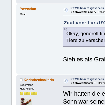
Re:Weihnachtsgeschenk f
Yossarian
«
Antwort #11 am:
27. Dezem
Gast
Zitat von: Lars1
Okay, generell fin
Tiere zu versche
Sieh es als Gra
Re:Weihnachtsgeschenk f
Korinthenkackerin
«
Antwort #12 am:
27. Dezem
Supermann
Held Mitglied
Wir hatten die 
Sohn war seiner