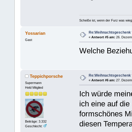
Scheiße ist, wenn der Furz was wieg
Re:Weihnachtsgeschenk f
Yossarian
«
Antwort #5 am:
26. Dezemb
Gast
Welche Bezieh
Re:Weihnachtsgeschenk f
Teppichporsche
«
Antwort #6 am:
27. Dezemb
Supermann
Held Mitglied
Ich würde meiner
ich eine auf die
formschönes Mit
diesen Tempera
Beiträge: 3.332
Geschlecht: