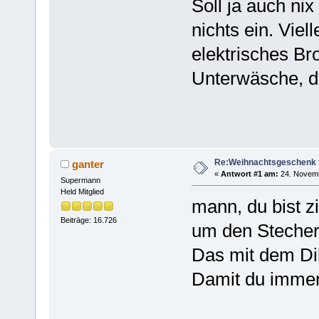
Soll ja auch nix
nichts ein. Vie
elektrisches B
Unterwäsche, da 
Re:Weihnachtsgeschenk f
ganter
«
Antwort #1 am:
24. Novemb
Supermann
Held Mitglied
mann, du bist z
Beiträge: 16.726
um den Stecher
Das mit dem Dil
Damit du immer