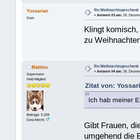
Re:Weihnachtsgeschenk f
Yossarian
«
Antwort #3 am:
26. Dezemb
Gast
Klingt komisch, 
zu Weihnachten
Re:Weihnachtsgeschenk f
Mattieu
«
Antwort #4 am:
26. Dezemb
Supermann
Held Mitglied
Zitat von: Yossa
Ich hab meiner E
Beiträge: 5.259
Geschlecht:
Gibt Frauen, di
umgehend die 