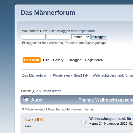
Das Männerforum
Willkommen
Gast
. Bitte
einloggen
oder
registrieren
.
Einloggen mit Benutzername, Passwort und Sitzungslänge
Übersicht
Hilfe
Gallery
Einloggen
Registrieren
Das Männerforum
»
Plaudereien
»
Small Talk
»
Weihnachtsgeschenk für di
Seiten: [
1
]
2
3
Nach unten
Autor
Thema: Weihnachtsgeschen
0 Mitglieder und 1 Gast betrachten dieses Thema.
Weihnachtsgeschenk für 
Lars1971
«
am:
24. November 2010, 01
Gast