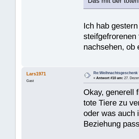
Das mit der toten
Ich hab gester
steifgefrorenen
nachsehen, ob e
Re:Weihnachtsgeschenk f
Lars1971
«
Antwort #10 am:
27. Dezem
Gast
Okay, generell f
tote Tiere zu v
oder was auch i
Beziehung passt